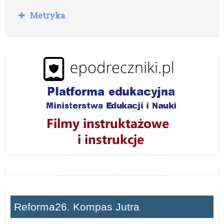
R
Metryka
o
z
w
i
ń
Reforma26. Kompas Jutra