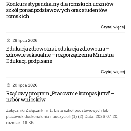
Konkurs stypendialny dla romskich uczniów
szkół ponadpodstawowych oraz studentów
romskich
Czytaj więcej
o:
Roz
ko
28 lipca 2026
Cer
Edukacja zdrowotna i edukacja zdrowotna –
Wa
zdrowie seksualne – rozporządzenia Ministra
Ma
Edukacji podpisane
Kur
Oś
Czytaj więcej
o:
„Sz
Roz
Prz
ko
20 lipca 2026
Śr
Cer
Rządowy program „Pracownie kompas jutra” –
–
Wa
nabór wniosków
edy
Ma
XI
Kur
Załączniki Załącznik nr 1. Lista szkół podstawowych lub
20
Oś
placówek doskonalenia nauczycieli (1) (2) Data: 2026-07-20,
„Sz
rozmiar: 16 KB
Prz