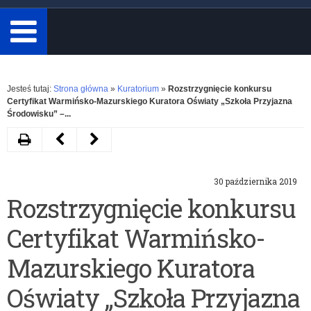
minimum
3
znaki.
Rozwiń
Jesteś tutaj:
Strona główna
»
Kuratorium
»
Rozstrzygnięcie konkursu
Certyfikat Warmińsko-Mazurskiego Kuratora Oświaty „Szkoła Przyjazna
Środowisku” –...
Drukuj
Następny
Poprzedni
artykuł
artykuł
30 października 2019
Miejsce
Dyrektorze
Rozstrzygnięcie konkursu
i
szkoły,
Certyfikat Warmińsko-
termin
nie
etapu
przegap
Mazurskiego Kuratora
wojewódzkiego
terminu
Oświaty „Szkoła Przyjazna
konkursów
–