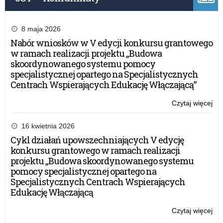
„Sz
Prz
Śr
8 maja 2026
–
Nabór wniosków w V edycji konkursu grantowego
edy
w ramach realizacji projektu „Budowa
XI
skoordynowanego systemu pomocy
20
specjalistycznej opartego na Specjalistycznych
Centrach Wspierających Edukację Włączającą”
Czytaj więcej
o:
Roz
ko
16 kwietnia 2026
Cer
Cykl działań upowszechniających V edycję
Wa
konkursu grantowego w ramach realizacji
Ma
projektu „Budowa skoordynowanego systemu
Kur
pomocy specjalistycznej opartego na
Oś
Specjalistycznych Centrach Wspierających
„Sz
Edukację Włączającą
Prz
Śr
Czytaj więcej
o:
–
Roz