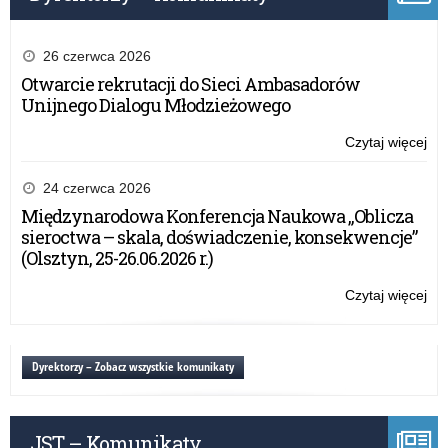
20
„Sz
Prz
Śr
26 czerwca 2026
–
Otwarcie rekrutacji do Sieci Ambasadorów
edy
Unijnego Dialogu Młodzieżowego
XI
20
Czytaj więcej
o:
Roz
ko
24 czerwca 2026
Cer
Międzynarodowa Konferencja Naukowa „Oblicza
Wa
sieroctwa – skala, doświadczenie, konsekwencje”
Ma
(Olsztyn, 25-26.06.2026 r.)
Kur
Oś
Czytaj więcej
o:
„Sz
Roz
Prz
ko
Śr
Cer
Dyrektorzy – Zobacz wszystkie komunikaty
–
Wa
edy
Ma
XI
Kur
20
JST – Komunikaty
Oś