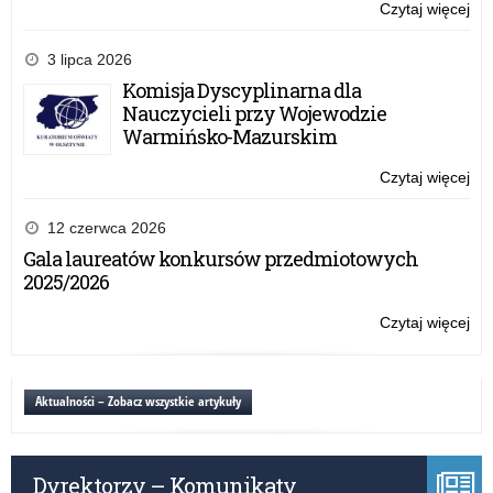
Śr
Czytaj więcej
o:
–
Roz
edy
ko
3 lipca 2026
XI
Cer
Komisja Dyscyplinarna dla
20
Wa
Nauczycieli przy Wojewodzie
Ma
Warmińsko-Mazurskim
Kur
Oś
Czytaj więcej
o:
„Sz
Roz
Prz
ko
12 czerwca 2026
Śr
Cer
Gala laureatów konkursów przedmiotowych
–
Wa
2025/2026
edy
Ma
XI
Kur
Czytaj więcej
o:
20
Oś
Roz
„Sz
ko
Prz
Cer
Aktualności – Zobacz wszystkie artykuły
Śr
Wa
–
Ma
edy
Kur
XI
Dyrektorzy – Komunikaty
Oś