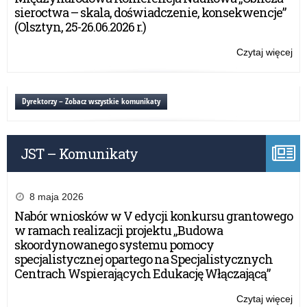
sieroctwa – skala, doświadczenie, konsekwencje”
(Olsztyn, 25-26.06.2026 r.)
Czytaj więcej
o:
Dek
dos
Dyrektorzy – Zobacz wszystkie komunikaty
JST – Komunikaty
8 maja 2026
Nabór wniosków w V edycji konkursu grantowego
w ramach realizacji projektu „Budowa
skoordynowanego systemu pomocy
specjalistycznej opartego na Specjalistycznych
Centrach Wspierających Edukację Włączającą”
Czytaj więcej
o: