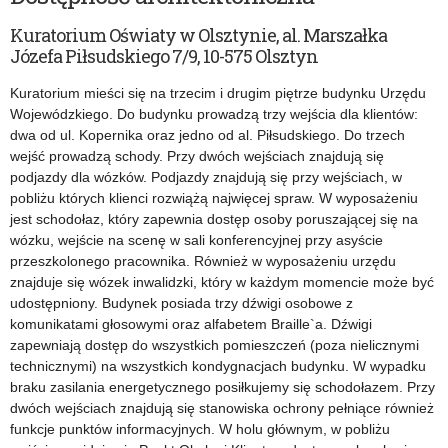
Kuratorium Oświaty w Olsztynie, al. Marszałka
Józefa Piłsudskiego 7/9, 10-575 Olsztyn
Kuratorium mieści się na trzecim i drugim piętrze budynku Urzędu
Wojewódzkiego. Do budynku prowadzą trzy wejścia dla klientów:
dwa od ul. Kopernika oraz jedno od al. Piłsudskiego. Do trzech
wejść prowadzą schody. Przy dwóch wejściach znajdują się
podjazdy dla wózków. Podjazdy znajdują się przy wejściach, w
pobliżu których klienci rozwiążą najwięcej spraw. W wyposażeniu
jest schodołaz, który zapewnia dostęp osoby poruszającej się na
wózku, wejście na scenę w sali konferencyjnej przy asyście
przeszkolonego pracownika. Również w wyposażeniu urzędu
znajduje się wózek inwalidzki, który w każdym momencie może być
udostępniony. Budynek posiada trzy dźwigi osobowe z
komunikatami głosowymi oraz alfabetem Braille`a. Dźwigi
zapewniają dostęp do wszystkich pomieszczeń (poza nielicznymi
technicznymi) na wszystkich kondygnacjach budynku. W wypadku
braku zasilania energetycznego posiłkujemy się schodołazem. Przy
dwóch wejściach znajdują się stanowiska ochrony pełniące również
funkcje punktów informacyjnych. W holu głównym, w pobliżu