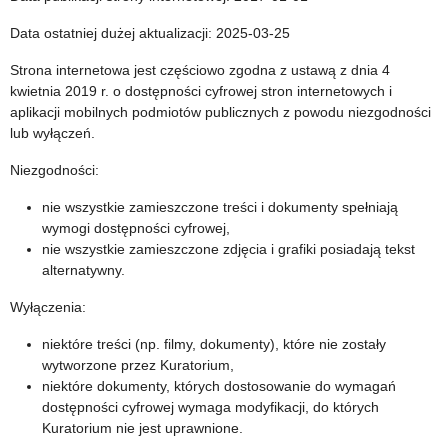
r
Data ostatniej dużej aktualizacji: 2025-03-25
i
Strona internetowa jest częściowo zgodna z ustawą z dnia 4
kwietnia 2019 r. o dostępności cyfrowej stron internetowych i
a
aplikacji mobilnych podmiotów publicznych z powodu niezgodności
lub wyłączeń.
:
Niezgodności:
D
nie wszystkie zamieszczone treści i dokumenty spełniają
e
wymogi dostępności cyfrowej,
nie wszystkie zamieszczone zdjęcia i grafiki posiadają tekst
k
alternatywny.
Wyłączenia:
l
niektóre treści (np. filmy, dokumenty), które nie zostały
a
wytworzone przez Kuratorium,
niektóre dokumenty, których dostosowanie do wymagań
r
dostępności cyfrowej wymaga modyfikacji, do których
Kuratorium nie jest uprawnione.