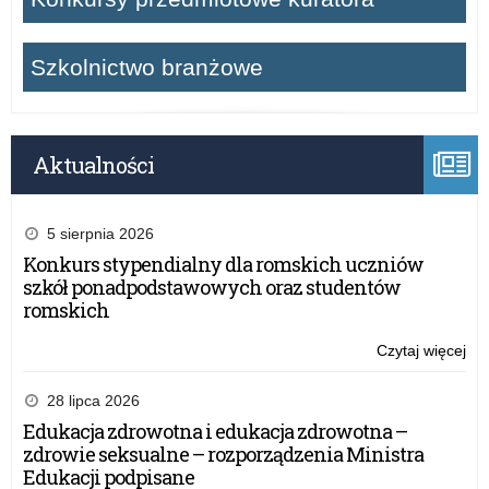
Szkolnictwo branżowe
Aktualności
5 sierpnia 2026
Konkurs stypendialny dla romskich uczniów
szkół ponadpodstawowych oraz studentów
romskich
Czytaj więcej
o:
Dek
dos
28 lipca 2026
Edukacja zdrowotna i edukacja zdrowotna –
zdrowie seksualne – rozporządzenia Ministra
Edukacji podpisane