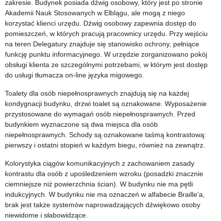
zakresie. Budynek posiada dźwig osobowy, który jest po stronie
Akademii Nauk Stosowanych w Elblągu, ale mogą z niego
korzystać klienci urzędu. Dźwig osobowy zapewnia dostęp do
pomieszczeń, w których pracują pracownicy urzędu. Przy wejściu
na teren Delegatury znajduje się stanowisko ochrony, pełniące
funkcję punktu informacyjnego. W urzędzie zorganizowano pokój
obsługi klienta ze szczególnymi potrzebami, w którym jest dostęp
do usługi tłumacza on-line języka migowego.
Toalety dla osób niepełnosprawnych znajdują się na każdej
kondygnacji budynku, drzwi toalet są oznakowane. Wyposażenie
przystosowane do wymagań osób niepełnosprawnych. Przed
budynkiem wyznaczone są dwa miejsca dla osób
niepełnosprawnych. Schody są oznakowane taśmą kontrastową:
pierwszy i ostatni stopień w każdym biegu, również na zewnątrz.
Kolorystyka ciągów komunikacyjnych z zachowaniem zasady
kontrastu dla osób z upośledzeniem wzroku (posadzki znacznie
ciemniejsze niż powierzchnia ścian). W budynku nie ma pętli
indukcyjnych. W budynku nie ma oznaczeń w alfabecie Braille’a,
brak jest także systemów naprowadzających dźwiękowo osoby
niewidome i słabowidzące.