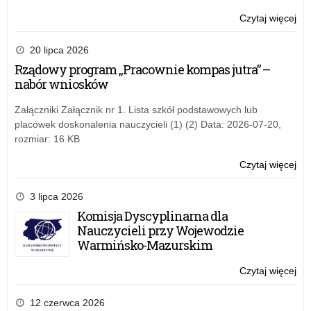
Czytaj więcej
o:
Dek
dos
20 lipca 2026
Rządowy program „Pracownie kompas jutra” –
nabór wniosków
Załączniki Załącznik nr 1. Lista szkół podstawowych lub
placówek doskonalenia nauczycieli (1) (2) Data: 2026-07-20,
rozmiar: 16 KB
Czytaj więcej
o:
Dek
dos
3 lipca 2026
Komisja Dyscyplinarna dla
Nauczycieli przy Wojewodzie
Warmińsko-Mazurskim
Czytaj więcej
o:
Dek
dos
12 czerwca 2026