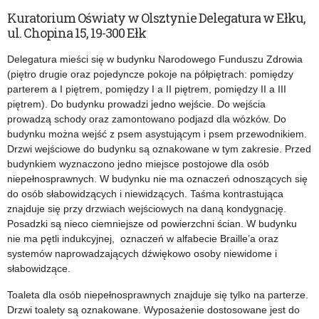
Kuratorium Oświaty w Olsztynie Delegatura w Ełku,
ul. Chopina 15, 19-300 Ełk
Delegatura mieści się w budynku Narodowego Funduszu Zdrowia
(piętro drugie oraz pojedyncze pokoje na półpiętrach: pomiędzy
parterem a I piętrem, pomiędzy I a II piętrem, pomiędzy II a III
piętrem). Do budynku prowadzi jedno wejście. Do wejścia
prowadzą schody oraz zamontowano podjazd dla wózków. Do
budynku można wejść z psem asystującym i psem przewodnikiem.
Drzwi wejściowe do budynku są oznakowane w tym zakresie. Przed
budynkiem wyznaczono jedno miejsce postojowe dla osób
niepełnosprawnych. W budynku nie ma oznaczeń odnoszących się
do osób słabowidzących i niewidzących. Taśma kontrastująca
znajduje się przy drzwiach wejściowych na daną kondygnację.
Posadzki są nieco ciemniejsze od powierzchni ścian. W budynku
nie ma pętli indukcyjnej, oznaczeń w alfabecie Braille’a oraz
systemów naprowadzających dźwiękowo osoby niewidome i
słabowidzące.
Toaleta dla osób niepełnosprawnych znajduje się tylko na parterze.
Drzwi toalety są oznakowane. Wyposażenie dostosowane jest do