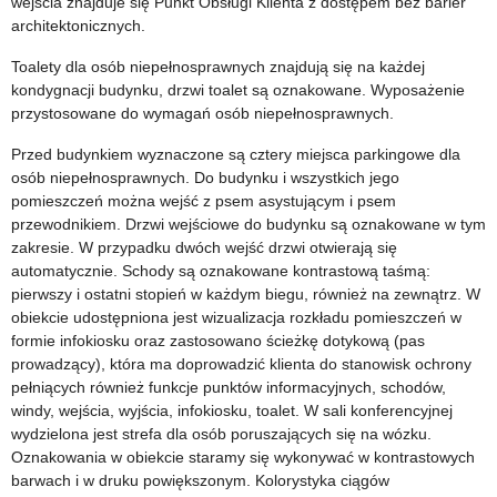
wejścia znajduje się Punkt Obsługi Klienta z dostępem bez barier
architektonicznych.
Toalety dla osób niepełnosprawnych znajdują się na każdej
kondygnacji budynku, drzwi toalet są oznakowane. Wyposażenie
przystosowane do wymagań osób niepełnosprawnych.
Przed budynkiem wyznaczone są cztery miejsca parkingowe dla
osób niepełnosprawnych. Do budynku i wszystkich jego
pomieszczeń można wejść z psem asystującym i psem
przewodnikiem. Drzwi wejściowe do budynku są oznakowane w tym
zakresie. W przypadku dwóch wejść drzwi otwierają się
automatycznie. Schody są oznakowane kontrastową taśmą:
pierwszy i ostatni stopień w każdym biegu, również na zewnątrz. W
obiekcie udostępniona jest wizualizacja rozkładu pomieszczeń w
formie infokiosku oraz zastosowano ścieżkę dotykową (pas
prowadzący), która ma doprowadzić klienta do stanowisk ochrony
pełniących również funkcje punktów informacyjnych, schodów,
windy, wejścia, wyjścia, infokiosku, toalet. W sali konferencyjnej
wydzielona jest strefa dla osób poruszających się na wózku.
Oznakowania w obiekcie staramy się wykonywać w kontrastowych
barwach i w druku powiększonym. Kolorystyka ciągów