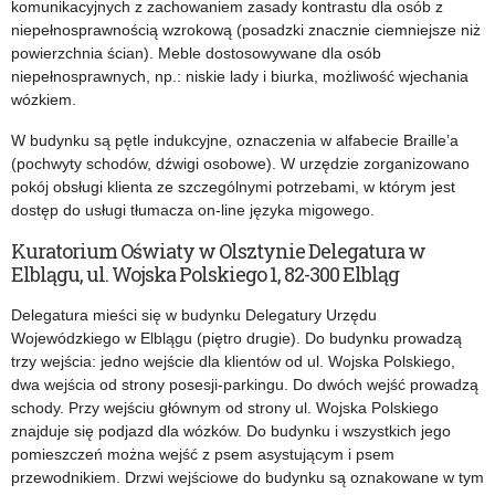
komunikacyjnych z zachowaniem zasady kontrastu dla osób z
niepełnosprawnością wzrokową (posadzki znacznie ciemniejsze niż
powierzchnia ścian). Meble dostosowywane dla osób
niepełnosprawnych, np.: niskie lady i biurka, możliwość wjechania
wózkiem.
W budynku są pętle indukcyjne, oznaczenia w alfabecie Braille’a
(pochwyty schodów, dźwigi osobowe). W urzędzie zorganizowano
pokój obsługi klienta ze szczególnymi potrzebami, w którym jest
dostęp do usługi tłumacza on-line języka migowego.
Kuratorium Oświaty w Olsztynie Delegatura w
Elblągu, ul. Wojska Polskiego 1, 82-300 Elbląg
Delegatura mieści się w budynku Delegatury Urzędu
Wojewódzkiego w Elblągu (piętro drugie). Do budynku prowadzą
trzy wejścia: jedno wejście dla klientów od ul. Wojska Polskiego,
dwa wejścia od strony posesji-parkingu. Do dwóch wejść prowadzą
schody. Przy wejściu głównym od strony ul. Wojska Polskiego
znajduje się podjazd dla wózków. Do budynku i wszystkich jego
pomieszczeń można wejść z psem asystującym i psem
przewodnikiem. Drzwi wejściowe do budynku są oznakowane w tym