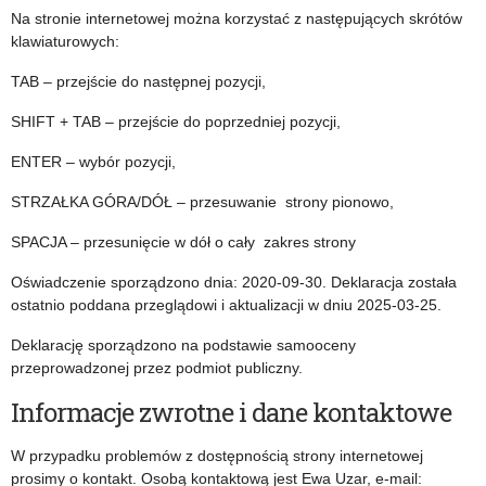
a
Na stronie internetowej można korzystać z następujących skrótów
c
klawiaturowych:
TAB – przejście do następnej pozycji,
j
SHIFT + TAB – przejście do poprzedniej pozycji,
a
ENTER – wybór pozycji,
d
STRZAŁKA GÓRA/DÓŁ – przesuwanie strony pionowo,
o
SPACJA – przesunięcie w dół o cały zakres strony
s
Oświadczenie sporządzono dnia: 2020-09-30. Deklaracja została
ostatnio poddana przeglądowi i aktualizacji w dniu 2025-03-25.
t
Deklarację sporządzono na podstawie samooceny
ę
przeprowadzonej przez podmiot publiczny.
Informacje zwrotne i dane kontaktowe
p
W przypadku problemów z dostępnością strony internetowej
n
prosimy o kontakt. Osobą kontaktową jest Ewa Uzar, e-mail: