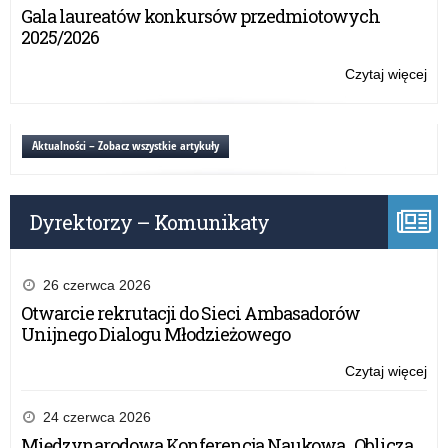
Gala laureatów konkursów przedmiotowych
2025/2026
Czytaj więcej
o:
Dek
dos
Aktualności – Zobacz wszystkie artykuły
Dyrektorzy – Komunikaty
26 czerwca 2026
Otwarcie rekrutacji do Sieci Ambasadorów
Unijnego Dialogu Młodzieżowego
Czytaj więcej
o:
Dek
dos
24 czerwca 2026
Międzynarodowa Konferencja Naukowa „Oblicza