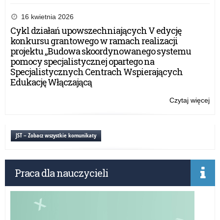
Dek
dos
16 kwietnia 2026
Cykl działań upowszechniających V edycję
konkursu grantowego w ramach realizacji
projektu „Budowa skoordynowanego systemu
pomocy specjalistycznej opartego na
Specjalistycznych Centrach Wspierających
Edukację Włączającą
Czytaj więcej
o:
Dek
dos
JST – Zobacz wszystkie komunikaty
Praca dla nauczycieli