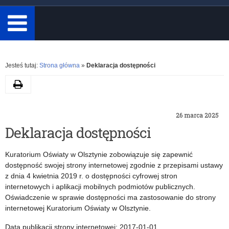
minimum
3
znaki.
Rozwiń
Jesteś tutaj:
Strona główna
»
Deklaracja dostępności
Drukuj
K
26 marca 2025
a
Deklaracja dostępności
t
Kuratorium Oświaty w Olsztynie zobowiązuje się zapewnić
dostępność swojej strony internetowej zgodnie z przepisami ustawy
e
z dnia 4 kwietnia 2019 r. o dostępności cyfrowej stron
internetowych i aplikacji mobilnych podmiotów publicznych.
g
Oświadczenie w sprawie dostępności ma zastosowanie do strony
internetowej Kuratorium Oświaty w Olsztynie.
o
Data publikacji strony internetowej: 2017-01-01