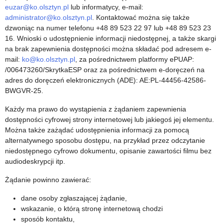
euzar@ko.olsztyn.pl
lub informatycy, e-mail:
o
administrator@ko.olsztyn.pl
. Kontaktować można się także
dzwoniąc na numer telefonu +48 89 523 22 97 lub +48 89 523 23
ś
16. Wnioski o udostępnienie informacji niedostępnej, a także skargi
na brak zapewnienia dostępności można składać pod adresem e-
c
mail:
ko@ko.olsztyn.pl
, za pośrednictwem platformy ePUAP:
/006473260/SkrytkaESP oraz za pośrednictwem e-doręczeń na
i
adres do doręczeń elektronicznych (ADE): AE:PL-44456-42586-
BWGVR-25.
Każdy ma prawo do wystąpienia z żądaniem zapewnienia
dostępności cyfrowej strony internetowej lub jakiegoś jej elementu.
Można także zażądać udostępnienia informacji za pomocą
alternatywnego sposobu dostępu, na przykład przez odczytanie
niedostępnego cyfrowo dokumentu, opisanie zawartości filmu bez
audiodeskrypcji itp.
Żądanie powinno zawierać:
dane osoby zgłaszającej żądanie,
wskazanie, o którą stronę internetową chodzi
sposób kontaktu,