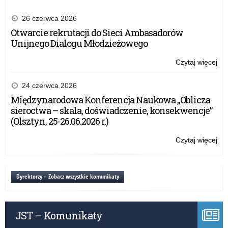
Czy
2.0
26 czerwca 2026
–
Otwarcie rekrutacji do Sieci Ambasadorów
20
Unijnego Dialogu Młodzieżowego
r.
Czytaj więcej
o:
Zał
do
24 czerwca 2026
um
Międzynarodowa Konferencja Naukowa „Oblicza
w
sieroctwa – skala, doświadczenie, konsekwencje”
ra
(Olsztyn, 25-26.06.2026 r.)
Na
Pr
Czytaj więcej
o:
Ro
Zał
Czy
do
2.0
um
Dyrektorzy – Zobacz wszystkie komunikaty
–
w
20
ra
r.
Na
JST – Komunikaty
Pr
Ro