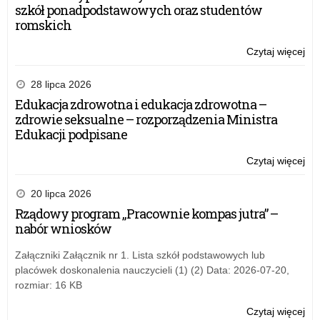
szkół ponadpodstawowych oraz studentów
romskich
Czytaj więcej
o:
Zał
do
28 lipca 2026
um
Edukacja zdrowotna i edukacja zdrowotna –
w
zdrowie seksualne – rozporządzenia Ministra
ra
Edukacji podpisane
Na
Pr
Czytaj więcej
o:
Ro
Zał
Czy
do
20 lipca 2026
2.0
um
Rządowy program „Pracownie kompas jutra” –
–
w
nabór wniosków
20
ra
r.
Na
Załączniki Załącznik nr 1. Lista szkół podstawowych lub
Pr
placówek doskonalenia nauczycieli (1) (2) Data: 2026-07-20,
Ro
rozmiar: 16 KB
Czy
2.0
Czytaj więcej
o: