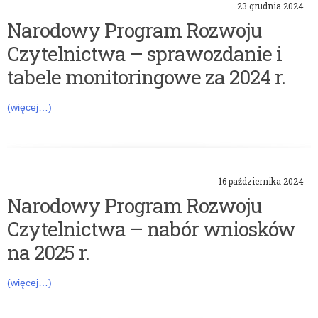
23 grudnia 2024
w
Narodowy Program Rozwoju
y
Czytelnictwa – sprawozdanie i
P
tabele monitoringowe za 2024 r.
r
(więcej…)
o
g
16 października 2024
r
Narodowy Program Rozwoju
a
Czytelnictwa – nabór wniosków
na 2025 r.
m
R
(więcej…)