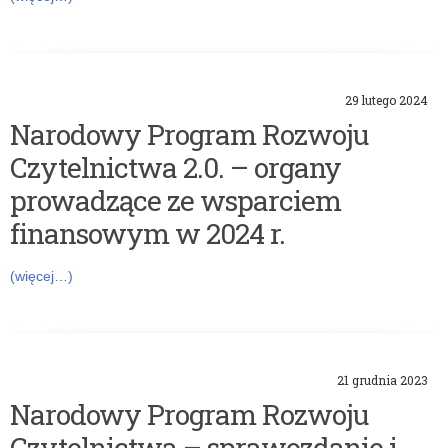
l
n
29 lutego 2024
i
Narodowy Program Rozwoju
c
Czytelnictwa 2.0. – organy
t
prowadzące ze wsparciem
finansowym w 2024 r.
w
a
(więcej…)
21 grudnia 2023
Narodowy Program Rozwoju
Czytelnictwa – sprawozdanie i