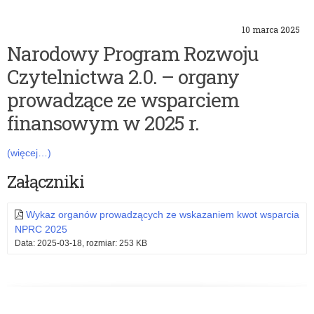
o
r
10 marca 2025
Narodowy Program Rozwoju
i
Czytelnictwa 2.0. – organy
a
prowadzące ze wsparciem
:
finansowym w 2025 r.
N
(więcej…)
a
Załączniki
r
Wykaz organów prowadzących ze wskazaniem kwot wsparcia
NPRC 2025
o
Data: 2025-03-18, rozmiar: 253 KB
d
o