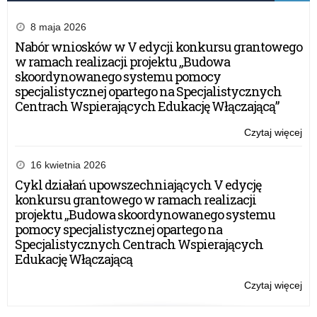
Czy
2.0
8 maja 2026
–
Nabór wniosków w V edycji konkursu grantowego
20
w ramach realizacji projektu „Budowa
r.
skoordynowanego systemu pomocy
specjalistycznej opartego na Specjalistycznych
Centrach Wspierających Edukację Włączającą”
Czytaj więcej
o:
Zał
do
16 kwietnia 2026
um
Cykl działań upowszechniających V edycję
w
konkursu grantowego w ramach realizacji
ra
projektu „Budowa skoordynowanego systemu
Na
pomocy specjalistycznej opartego na
Pr
Specjalistycznych Centrach Wspierających
Ro
Edukację Włączającą
Czy
2.0
Czytaj więcej
o:
–
Zał
20
do