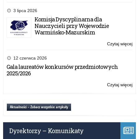
–
Zał
20
do
3 lipca 2026
r.
um
Komisja Dyscyplinarna dla
w
Nauczycieli przy Wojewodzie
ra
Warmińsko-Mazurskim
Na
Pr
Czytaj więcej
o:
Ro
Zał
Czy
do
12 czerwca 2026
2.0
um
Gala laureatów konkursów przedmiotowych
–
w
2025/2026
20
ra
r.
Na
Czytaj więcej
o:
Pr
Zał
Ro
do
Czy
um
Aktualności – Zobacz wszystkie artykuły
2.0
w
–
ra
20
Na
r.
Dyrektorzy – Komunikaty
Pr
Ro