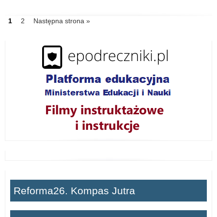
IDź
1
IDź
2
Następna strona »
do
do
strony
strony
Reforma26. Kompas Jutra