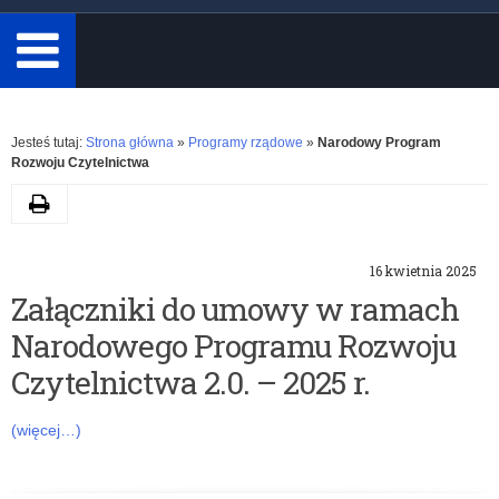
minimum
3
znaki.
Rozwiń
Jesteś tutaj:
Strona główna
»
Programy rządowe
»
Narodowy Program
Rozwoju Czytelnictwa
Drukuj
K
16 kwietnia 2025
a
Załączniki do umowy w ramach
Narodowego Programu Rozwoju
t
Czytelnictwa 2.0. – 2025 r.
e
(więcej…)
g