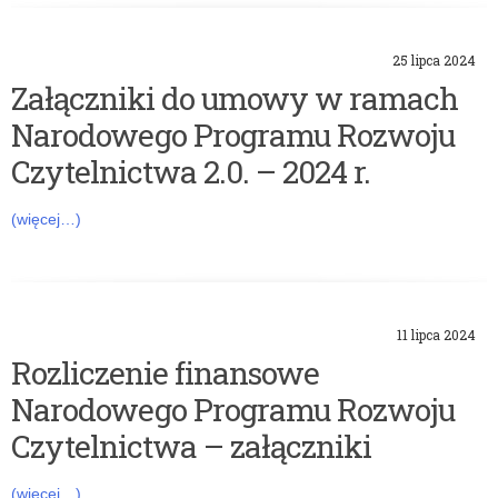
o
z
25 lipca 2024
w
Załączniki do umowy w ramach
Narodowego Programu Rozwoju
o
Czytelnictwa 2.0. – 2024 r.
j
(więcej…)
u
C
z
11 lipca 2024
Rozliczenie finansowe
y
Narodowego Programu Rozwoju
t
Czytelnictwa – załączniki
e
(więcej…)