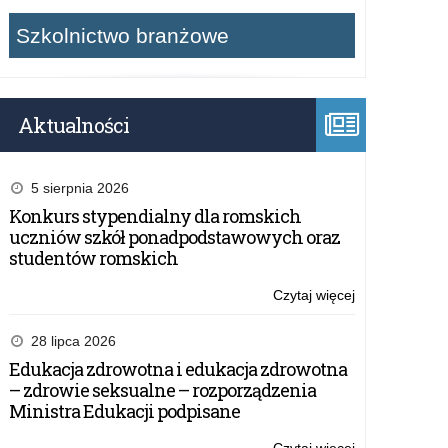
Szkolnictwo branżowe
Aktualności
5 sierpnia 2026
Konkurs stypendialny dla romskich
uczniów szkół ponadpodstawowych oraz
studentów romskich
Czytaj więcej
o:
Konkurs
stypendialny
28 lipca 2026
dla
Edukacja zdrowotna i edukacja zdrowotna
romskich
– zdrowie seksualne – rozporządzenia
uczniów
Ministra Edukacji podpisane
szkół
ponadpodsta