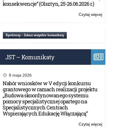
Ambasadorów
konsekwencje” (Olsztyn, 25-26.06.2026 r.)
Unijnego
Dialogu
Czytaj więcej
o:
Młodzieżoweg
Międzynarodo
Konferencja
Naukowa
Dyrektorzy – Zobacz wszystkie komunikaty
„Oblicza
sieroctwa
–
JST – Komunikaty
skala,
doświadczenie
konsekwencje
(Olsztyn,
8 maja 2026
25-
Nabór wniosków w V edycji konkursu
26.06.2026
grantowego w ramach realizacji projektu
r.)
„Budowa skoordynowanego systemu
pomocy specjalistycznej opartego na
Specjalistycznych Centrach
Wspierających Edukację Włączającą”
Czytaj więcej
o: