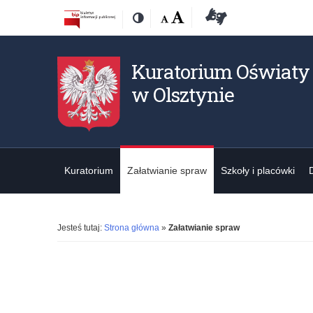
Przejdź
Przejdź
Dostępność
Rozmiar
Domyślna
Wielka
Deklaracja
Kontrast
do
do
czcionki:
dostępności
treśći
nawigacji
Kuratorium Oświaty
w Olsztynie
Kuratorium
Załatwianie spraw
Szkoły i placówki
Jesteś tutaj:
Strona główna
»
Załatwianie spraw
K