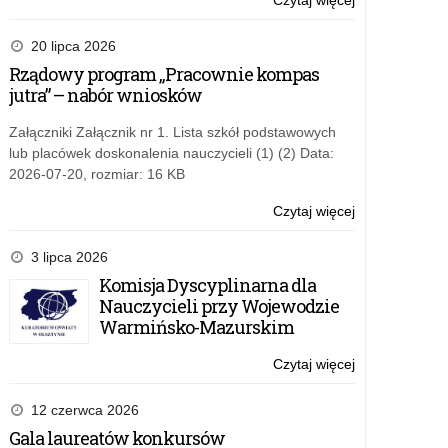
Czytaj więcej
o:
oraz
Edukacja
studentów
zdrowotna
20 lipca 2026
romskich
i
Rządowy program „Pracownie kompas
edukacja
jutra” – nabór wniosków
zdrowotna
–
Załączniki Załącznik nr 1. Lista szkół podstawowych
zdrowie
lub placówek doskonalenia nauczycieli (1) (2) Data:
seksualne
2026-07-20, rozmiar: 16 KB
–
rozporządzeni
Czytaj więcej
o:
Ministra
Rządowy
Edukacji
program
3 lipca 2026
podpisane
„Pracownie
Komisja Dyscyplinarna dla
kompas
Nauczycieli przy Wojewodzie
jutra”
Warmińsko-Mazurskim
–
nabór
Czytaj więcej
o:
wniosków
Komisja
Dyscyplinarna
12 czerwca 2026
dla
Gala laureatów konkursów