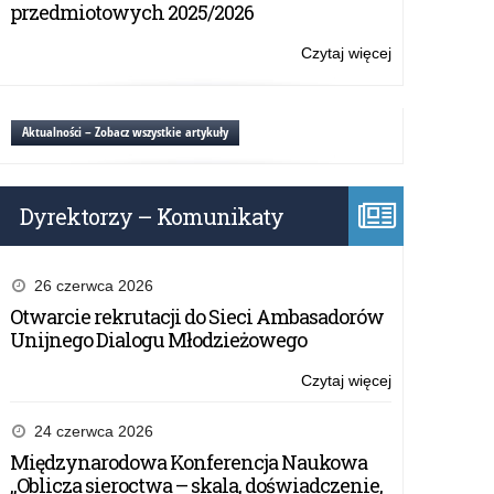
Nauczycieli
przedmiotowych 2025/2026
przy
Wojewodzie
Czytaj więcej
o:
Warmińsko-
Gala
Mazurskim
laureatów
konkursów
Aktualności – Zobacz wszystkie artykuły
przedmiotowy
2025/2026
Dyrektorzy – Komunikaty
26 czerwca 2026
Otwarcie rekrutacji do Sieci Ambasadorów
Unijnego Dialogu Młodzieżowego
Czytaj więcej
o:
Otwarcie
rekrutacji
24 czerwca 2026
do
Międzynarodowa Konferencja Naukowa
Sieci
„Oblicza sieroctwa – skala, doświadczenie,