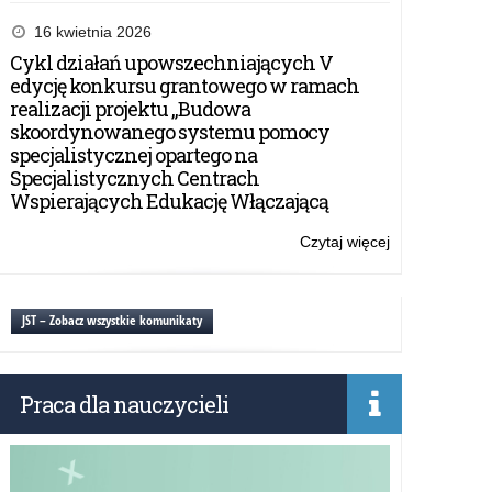
Nabór
wniosków
16 kwietnia 2026
w
Cykl działań upowszechniających V
V
edycję konkursu grantowego w ramach
edycji
realizacji projektu „Budowa
konkursu
skoordynowanego systemu pomocy
grantowego
specjalistycznej opartego na
w
Specjalistycznych Centrach
ramach
Wspierających Edukację Włączającą
realizacji
projektu
Czytaj więcej
o:
„Budowa
Cykl
skoordynowan
działań
systemu
upowszechnia
JST – Zobacz wszystkie komunikaty
pomocy
V
specjalistyczne
edycję
opartego
konkursu
na
Praca dla nauczycieli
grantowego
Specjalistyczn
w
Centrach
ramach
Wspierających
realizacji
Edukację