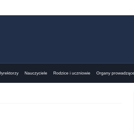
Dyrektorzy
Nauczyciele
Rodzice i uczniowie
Organy prowadząc