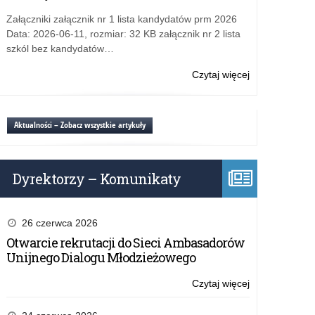
Załączniki załącznik nr 1 lista kandydatów prm 2026
Data: 2026-06-11, rozmiar: 32 KB załącznik nr 2 lista
szkól bez kandydatów…
Czytaj więcej
o:
Struktura
Kuratorium
Aktualności – Zobacz wszystkie artykuły
Dyrektorzy – Komunikaty
26 czerwca 2026
Otwarcie rekrutacji do Sieci Ambasadorów
Unijnego Dialogu Młodzieżowego
Czytaj więcej
o:
Struktura
Kuratorium