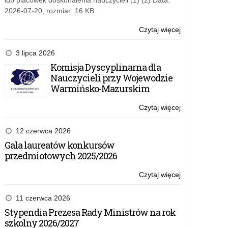
lub placówek doskonalenia nauczycieli (1) (2) Data:
2026-07-20, rozmiar: 16 KB
Czytaj więcej
o:
Struktura
Kuratorium
3 lipca 2026
Komisja Dyscyplinarna dla
Nauczycieli przy Wojewodzie
Warmińsko-Mazurskim
Czytaj więcej
o:
Struktura
Kuratorium
12 czerwca 2026
Gala laureatów konkursów
przedmiotowych 2025/2026
Czytaj więcej
o:
Struktura
Kuratorium
11 czerwca 2026
Stypendia Prezesa Rady Ministrów na rok
szkolny 2026/2027