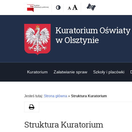
Przejdź
Przejdź
Dostępność
Rozmiar
Domyślna
Wielka
Deklaracja
Kontrast
do
do
czcionki:
dostępności
treśći
nawigacji
Kuratorium Oświaty
w Olsztynie
Kuratorium
Załatwianie spraw
Szkoły i placówki
Jesteś tutaj:
Strona główna
»
Struktura Kuratorium
Drukuj
K
Struktura Kuratorium