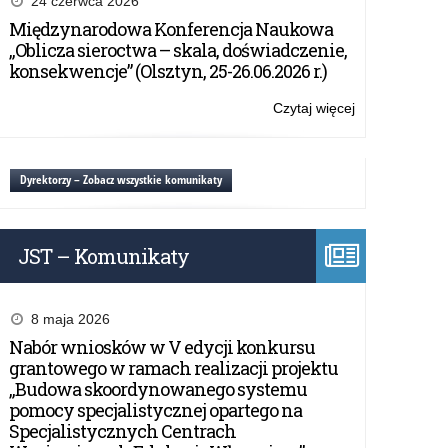
24 czerwca 2026
Międzynarodowa Konferencja Naukowa
„Oblicza sieroctwa – skala, doświadczenie,
konsekwencje” (Olsztyn, 25-26.06.2026 r.)
Czytaj więcej
o:
Struktura
Kuratorium
Dyrektorzy – Zobacz wszystkie komunikaty
JST – Komunikaty
8 maja 2026
Nabór wniosków w V edycji konkursu
grantowego w ramach realizacji projektu
„Budowa skoordynowanego systemu
pomocy specjalistycznej opartego na
Specjalistycznych Centrach