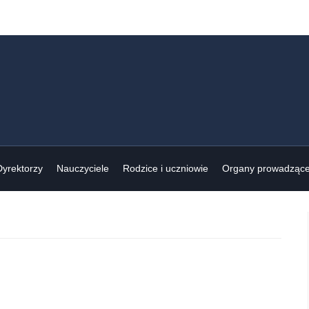
Dyrektorzy
Nauczyciele
Rodzice i uczniowie
Organy prowadząc