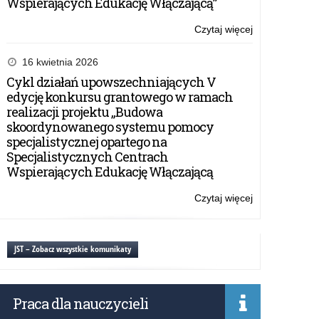
Wspierających Edukację Włączającą”
Czytaj więcej
o:
Struktura
Kuratorium
16 kwietnia 2026
Cykl działań upowszechniających V
edycję konkursu grantowego w ramach
realizacji projektu „Budowa
skoordynowanego systemu pomocy
specjalistycznej opartego na
Specjalistycznych Centrach
Wspierających Edukację Włączającą
Czytaj więcej
o:
Struktura
Kuratorium
JST – Zobacz wszystkie komunikaty
Praca dla nauczycieli