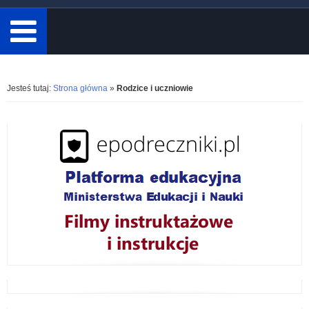
minimum
3
znaki.
Rozwiń
Jesteś tutaj:
Strona główna
»
Rodzice i uczniowie
K
a
t
e
g
o