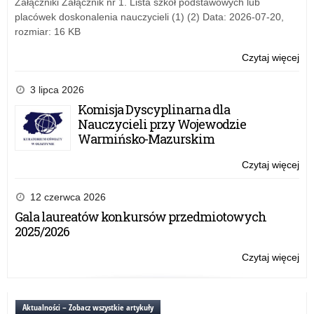
Załączniki Załącznik nr 1. Lista szkół podstawowych lub
zdr
placówek doskonalenia nauczycieli (1) (2) Data: 2026-07-20,
se
rozmiar: 16 KB
–
roz
Czytaj więcej
o:
Min
Rz
Edu
pr
3 lipca 2026
po
„P
Komisja Dyscyplinarna dla
ko
Nauczycieli przy Wojewodzie
jut
Warmińsko-Mazurskim
–
na
Czytaj więcej
o:
wn
Ko
Dys
12 czerwca 2026
dla
Gala laureatów konkursów przedmiotowych
Nau
2025/2026
prz
Wo
Czytaj więcej
o:
Wa
Ga
Ma
lau
ko
Aktualności – Zobacz wszystkie artykuły