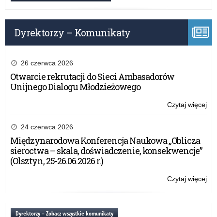
pr
20
Dyrektorzy – Komunikaty
26 czerwca 2026
Otwarcie rekrutacji do Sieci Ambasadorów
Unijnego Dialogu Młodzieżowego
Czytaj więcej
o:
Otw
rek
24 czerwca 2026
do
Międzynarodowa Konferencja Naukowa „Oblicza
Sie
sieroctwa – skala, doświadczenie, konsekwencje”
Am
(Olsztyn, 25-26.06.2026 r.)
Uni
Dia
Czytaj więcej
o:
Mł
Mi
Kon
Na
Dyrektorzy – Zobacz wszystkie komunikaty