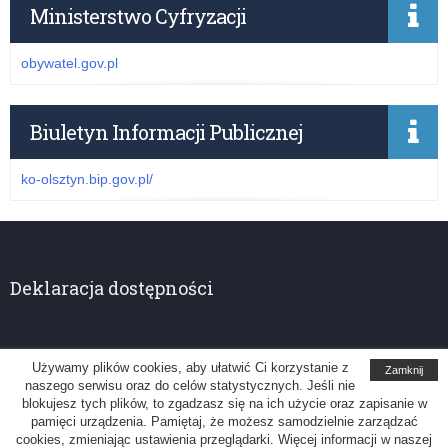
Ministerstwo Cyfryzacji
obywatel.gov.pl
Biuletyn Informacji Publicznej
ko-olsztyn.bip.gov.pl/
Deklaracja dostępności
Używamy plików cookies, aby ułatwić Ci korzystanie z
Zamknij
naszego serwisu oraz do celów statystycznych. Jeśli nie
Kuratorium Oświaty w Olsztynie
blokujesz tych plików, to zgadzasz się na ich użycie oraz zapisanie w
pamięci urządzenia. Pamiętaj, że możesz samodzielnie zarządzać
Uwagi, sugestie: administrator@ko.olsztyn.pl
cookies, zmieniając ustawienia przeglądarki. Więcej informacji w naszej