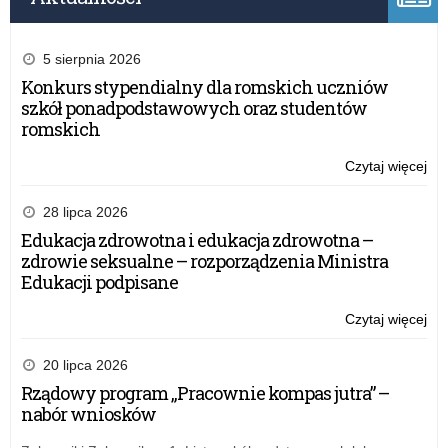
e
i
5 sierpnia 2026
u
Konkurs stypendialny dla romskich uczniów
szkół ponadpodstawowych oraz studentów
c
romskich
z
Czytaj więcej
o:
Ko
n
sty
28 lipca 2026
dla
Edukacja zdrowotna i edukacja zdrowotna –
i
ro
zdrowie seksualne – rozporządzenia Ministra
uc
Edukacji podpisane
o
szk
po
Czytaj więcej
o:
ora
w
Ed
st
zd
20 lipca 2026
ro
i
i
Rządowy program „Pracownie kompas jutra” –
ed
nabór wniosków
e
zd
–