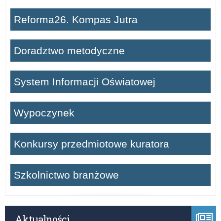
r
Reforma26. Kompas Jutra
i
a
Doradztwo metodyczne
:
System Informacji Oświatowej
R
o
Wypoczynek
d
Konkursy przedmiotowe kuratora
z
Szkolnictwo branżowe
i
c
Aktualności