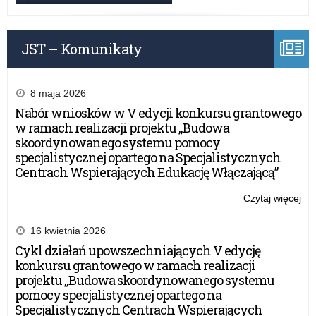
„Ob
sie
–
JST – Komunikaty
ska
doś
ko
(Ol
8 maja 2026
25-
Nabór wniosków w V edycji konkursu grantowego
26
w ramach realizacji projektu „Budowa
r.)
skoordynowanego systemu pomocy
specjalistycznej opartego na Specjalistycznych
Centrach Wspierających Edukację Włączającą”
Czytaj więcej
o:
Na
wn
16 kwietnia 2026
w
Cykl działań upowszechniających V edycję
V
konkursu grantowego w ramach realizacji
edy
projektu „Budowa skoordynowanego systemu
ko
pomocy specjalistycznej opartego na
gr
Specjalistycznych Centrach Wspierających