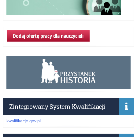
Spe
Ce
Ws
Ed
Wł
Dodaj ofertę pracy dla nauczycieli
Zintegrowany System Kwalifikacji
kwalifikacje.gov.pl