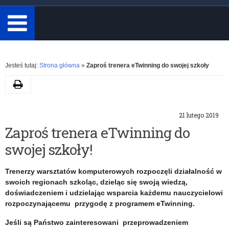
minimum
3
znaki.
Rozwiń
Jesteś tutaj:
Strona główna
»
Zaproś trenera eTwinning do swojej szkoły
Drukuj
K
21 lutego 2019
a
Zaproś trenera eTwinning do
swojej szkoły!
t
e
Trenerzy warsztatów komputerowych rozpoczęli działalność w
swoich regionach szkoląc, dzieląc się swoją wiedzą,
g
doświadczeniem i udzielając wsparcia każdemu nauczycielowi
rozpoczynającemu przygodę z programem eTwinning.
o
Jeśli są Państwo zainteresowani przeprowadzeniem