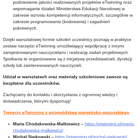
t
podniesienie jakości realizowanych projektów eTwinning oraz
wspomaganie działań Ministerstwa Edukacji Narodowej w
r
zakresie wzrostu kompetencji informatycznych, szczególnie w
zakresie programowania (kodowania) i zagadnień
e
pokrewnych.
n
Dzięki warsztatowej formie szkoleń uczestnicy poznają w praktyce
zestaw narzędzi eTwinning umożliwiający współpracę z innymi
e
zarejestrowanymi nauczycielami i realizację zadań projektowych.
Spotkania te organizowane są z inicjatywy przedstawicieli, dyrekcji
r
szkoły lub zainteresowanych nauczycieli.
a
Udział w warsztatach oraz materiały szkoleniowe zawsze są
bezpłatne dla uczestników.
e
Zachęcamy do kontaktu i skorzystania z ogromnej wiedzy i
doświadczenia, którymi dysponują!
T
Trenerzy eTwinning z województwa warmińsko-mazurskiego
w
Maria Chodakowska-Malkiewicz –
https://etwinning.pl/maria-
i
chodakowska-malkiewicz/
Michał Siwkowski –
https://etwinning.pl/michal-siwkowski/