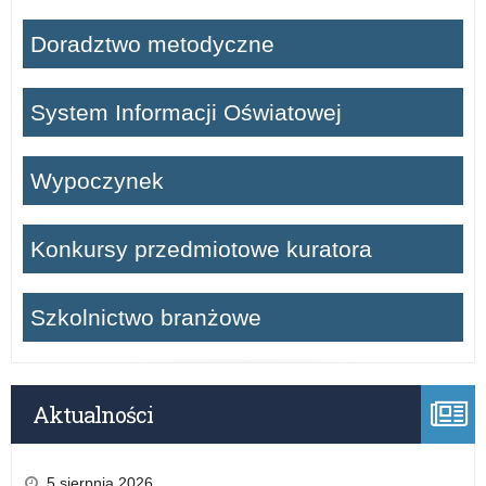
j
Doradztwo metodyczne
e
j
System Informacji Oświatowej
s
Wypoczynek
z
k
Konkursy przedmiotowe kuratora
o
Szkolnictwo branżowe
ł
y
Aktualności
5 sierpnia 2026