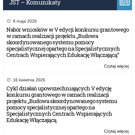
JST – Komunikaty
8 maja 2026
Nabór wniosków w V edycji konkursu grantowego
w ramach realizacji projektu „Budowa
skoordynowanego systemu pomocy
specjalistycznej opartego na Specjalistycznych
Centrach Wspierających Edukację Włączającą”
Czytaj więcej
o:
Za
tre
16 kwietnia 2026
eT
Cykl działań upowszechniających V edycję
do
konkursu grantowego w ramach realizacji
swo
projektu „Budowa skoordynowanego systemu
szk
pomocy specjalistycznej opartego na
Specjalistycznych Centrach Wspierających
Edukację Włączającą
Czytaj więcej
o: