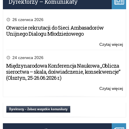
Dyrektorzy – Komunikaty
26 czerwca 2026
Otwarcie rekrutacji do Sieci Ambasadorów
Unijnego Dialogu Młodzieżowego
Czytaj więcej
o:
Za
tre
24 czerwca 2026
eT
Międzynarodowa Konferencja Naukowa „Oblicza
do
sieroctwa – skala, doświadczenie, konsekwencje”
swo
(Olsztyn, 25-26.06.2026 r.)
szk
Czytaj więcej
o:
Za
tre
eT
Dyrektorzy – Zobacz wszystkie komunikaty
do
swo
szk