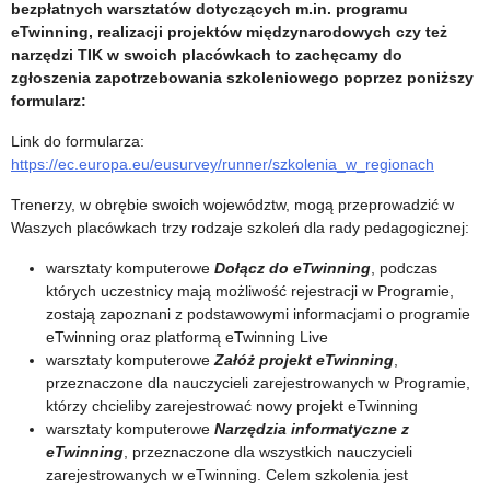
bezpłatnych warsztatów dotyczących m.in. programu
r
eTwinning, realizacji projektów międzynarodowych czy też
narzędzi TIK w swoich placówkach to zachęcamy do
i
zgłoszenia zapotrzebowania szkoleniowego poprzez poniższy
formularz:
a
Link do formularza:
:
https://ec.europa.eu/eusurvey/runner/szkolenia_w_regionach
Z
Trenerzy, w obrębie swoich województw, mogą przeprowadzić w
Waszych placówkach trzy rodzaje szkoleń dla rady pedagogicznej:
a
warsztaty komputerowe
Dołącz do eTwinning
, podczas
których uczestnicy mają możliwość rejestracji w Programie,
p
zostają zapoznani z podstawowymi informacjami o programie
eTwinning oraz platformą eTwinning Live
r
warsztaty komputerowe
Załóż projekt eTwinning
,
przeznaczone dla nauczycieli zarejestrowanych w Programie,
o
którzy chcieliby zarejestrować nowy projekt eTwinning
warsztaty komputerowe
Narzędzia informatyczne z
ś
eTwinning
, przeznaczone dla wszystkich nauczycieli
zarejestrowanych w eTwinning. Celem szkolenia jest