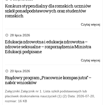
Konkurs stypendialny dla romskich uczniów
szkół ponadpodstawowych oraz studentów
romskich
Czytaj więcej
o:
Za
tre
28 lipca 2026
eT
Edukacja zdrowotna i edukacja zdrowotna –
do
zdrowie seksualne – rozporządzenia Ministra
swo
Edukacji podpisane
szk
Czytaj więcej
o:
Za
tre
20 lipca 2026
eT
Rządowy program „Pracownie kompas jutra” –
do
nabór wniosków
swo
szk
Załączniki Załącznik nr 1. Lista szkół podstawowych lub
placówek doskonalenia nauczycieli (1) (2) Data: 2026-07-20,
rozmiar: 16 KB