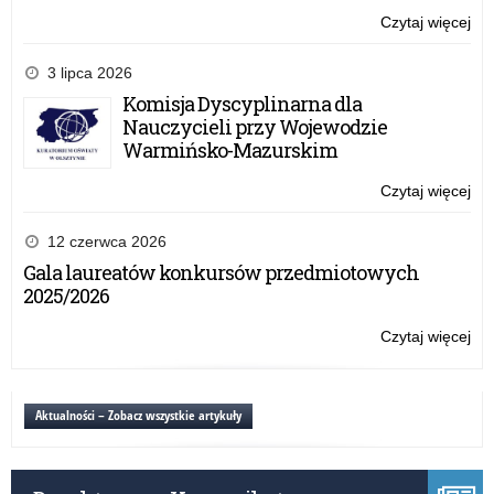
Czytaj więcej
o:
Za
tre
3 lipca 2026
eT
Komisja Dyscyplinarna dla
do
Nauczycieli przy Wojewodzie
swo
Warmińsko-Mazurskim
szk
Czytaj więcej
o:
Za
tre
12 czerwca 2026
eT
Gala laureatów konkursów przedmiotowych
do
2025/2026
swo
szk
Czytaj więcej
o:
Za
tre
eT
Aktualności – Zobacz wszystkie artykuły
do
swo
szk