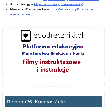
n
Anna Szeląg –
https://etwinning.pl/anna-szelag/
Marzena Wiecierzycka
–
https://etwinning.pl/marzena-
n
wiecierzycka/
i
n
g
d
o
s
w
o
Reforma26. Kompas Jutra