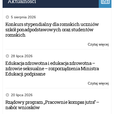
Aktualności
5 sierpnia 2026
Konkurs stypendialny dla romskich uczniów
szkół ponadpodstawowych oraz studentów
romskich
Czytaj więcej
o:
Ko
dla
28 lipca 2026
au
Edukacja zdrowotna i edukacja zdrowotna –
pra
zdrowie seksualne – rozporządzenia Ministra
na
Edukacji podpisane
o
spo
Czytaj więcej
o:
ob
Ko
dla
20 lipca 2026
au
Rządowy program „Pracownie kompas jutra” –
pra
nabór wniosków
na