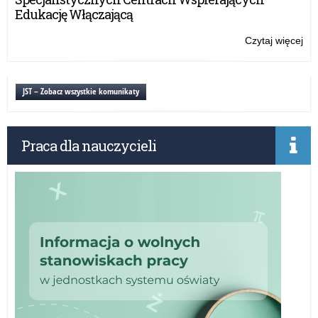
ob
Edukację Włączającą
Czytaj więcej
o:
Ko
dla
au
JST – Zobacz wszystkie komunikaty
pra
na
o
Praca dla nauczycieli
spo
ob