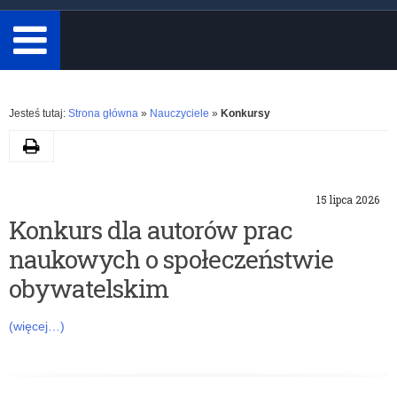
minimum
3
znaki.
Rozwiń
Jesteś tutaj:
Strona główna
»
Nauczyciele
»
Konkursy
Drukuj
K
15 lipca 2026
a
Konkurs dla autorów prac
naukowych o społeczeństwie
t
obywatelskim
e
(więcej…)
g
o