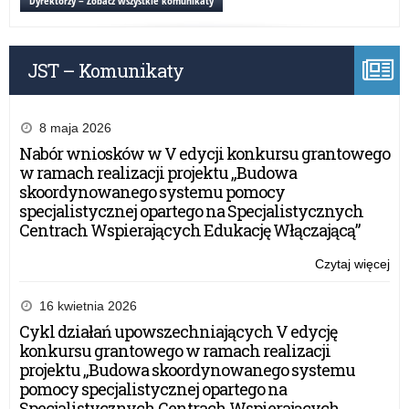
Dyrektorzy – Zobacz wszystkie komunikaty
pra
na
o
JST – Komunikaty
spo
ob
8 maja 2026
Nabór wniosków w V edycji konkursu grantowego
w ramach realizacji projektu „Budowa
skoordynowanego systemu pomocy
specjalistycznej opartego na Specjalistycznych
Centrach Wspierających Edukację Włączającą”
Czytaj więcej
o:
Ko
dla
16 kwietnia 2026
au
Cykl działań upowszechniających V edycję
pra
konkursu grantowego w ramach realizacji
na
projektu „Budowa skoordynowanego systemu
o
pomocy specjalistycznej opartego na
spo
Specjalistycznych Centrach Wspierających