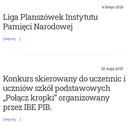
r
4 lutego 2026
Liga Planszówek Instytutu
i
Pamięci Narodowej
a
(więcej…)
:
K
o
20 maja 2025
Konkurs skierowany do uczennic i
n
uczniów szkół podstawowych
k
„Połącz kropki” organizowany
u
przez IBE PIB.
r
(więcej…)