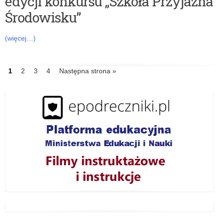
edycji konkursu „Szkoła Przyjazna
Środowisku”
(więcej…)
IDź
1
IDź
2
IDź
3
IDź
4
Następna strona »
do
do
do
do
strony
strony
strony
strony