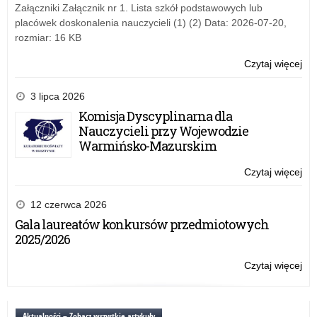
o
Załączniki Załącznik nr 1. Lista szkół podstawowych lub
spo
placówek doskonalenia nauczycieli (1) (2) Data: 2026-07-20,
ob
rozmiar: 16 KB
Czytaj więcej
o:
Ko
dla
3 lipca 2026
au
Komisja Dyscyplinarna dla
pra
Nauczycieli przy Wojewodzie
na
Warmińsko-Mazurskim
o
spo
Czytaj więcej
o:
ob
Ko
dla
12 czerwca 2026
au
Gala laureatów konkursów przedmiotowych
pra
2025/2026
na
o
Czytaj więcej
o:
spo
Ko
ob
dla
au
Aktualności – Zobacz wszystkie artykuły