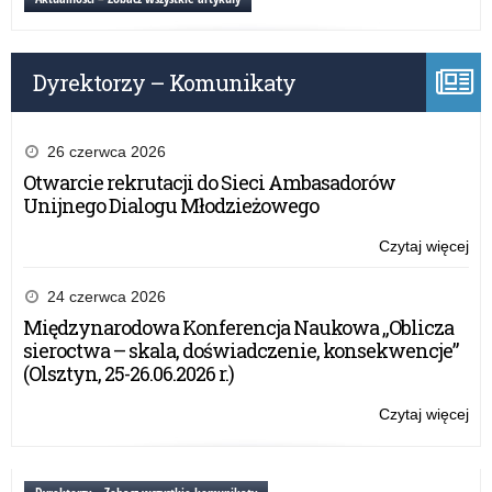
pra
na
o
Dyrektorzy – Komunikaty
spo
ob
26 czerwca 2026
Otwarcie rekrutacji do Sieci Ambasadorów
Unijnego Dialogu Młodzieżowego
Czytaj więcej
o:
Ko
dla
24 czerwca 2026
au
Międzynarodowa Konferencja Naukowa „Oblicza
pra
sieroctwa – skala, doświadczenie, konsekwencje”
na
(Olsztyn, 25-26.06.2026 r.)
o
spo
Czytaj więcej
o:
ob
Ko
dla
au