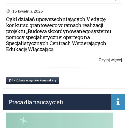
Ba
wy
16 kwietnia 2026
–
Cykl działań upowszechniających V edycję
Min
konkursu grantowego w ramach realizacji
Edu
projektu „Budowa skoordynowanego systemu
Na
pomocy specjalistycznej opartego na
Specjalistycznych Centrach Wspierających
Edukację Włączającą
Czytaj więcej
o:
Ba
wy
–
JST – Zobacz wszystkie komunikaty
Min
Edu
Na
Praca dla nauczycieli