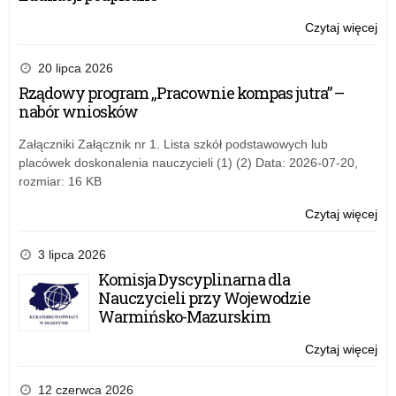
i
Na
Czytaj więcej
o:
n
Ba
wy
i
20 lipca 2026
–
Rządowy program „Pracownie kompas jutra” –
Min
s
nabór wniosków
Edu
Na
t
Załączniki Załącznik nr 1. Lista szkół podstawowych lub
placówek doskonalenia nauczycieli (1) (2) Data: 2026-07-20,
rozmiar: 16 KB
e
Czytaj więcej
o:
r
Ba
wy
3 lipca 2026
s
–
Komisja Dyscyplinarna dla
Min
Nauczycieli przy Wojewodzie
t
Edu
Warmińsko-Mazurskim
Na
w
Czytaj więcej
o:
Ba
o
wy
12 czerwca 2026