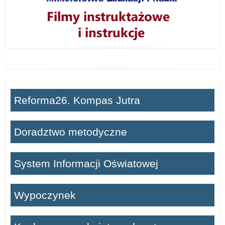
o
r
i
a
:
Reforma26. Kompas Jutra
B
a
Doradztwo metodyczne
z
System Informacji Oświatowej
a
w
Wypoczynek
y