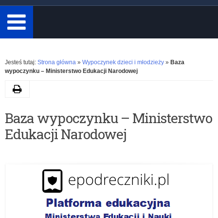
minimum
3
znaki.
Rozwiń
Jesteś tutaj:
Strona główna
»
Wypoczynek dzieci i młodzieży
»
Baza
wypoczynku – Ministerstwo Edukacji Narodowej
Drukuj
K
Baza wypoczynku – Ministerstwo
a
Edukacji Narodowej
t
e
g