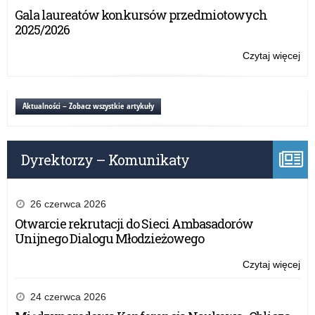
–
E
Gala laureatów konkursów przedmiotowych
Min
2025/2026
Edu
d
Na
Czytaj więcej
o:
Ba
u
wy
–
k
Aktualności – Zobacz wszystkie artykuły
Min
Edu
a
Na
Dyrektorzy – Komunikaty
c
j
26 czerwca 2026
Otwarcie rekrutacji do Sieci Ambasadorów
i
Unijnego Dialogu Młodzieżowego
N
Czytaj więcej
o:
Ba
a
wy
24 czerwca 2026
–