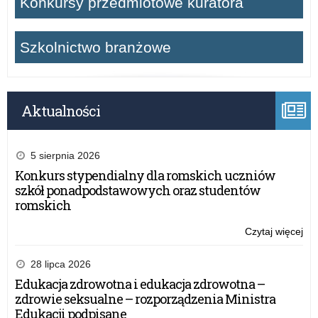
Konkursy przedmiotowe kuratora
p
o
Szkolnictwo branżowe
c
z
Aktualności
y
5 sierpnia 2026
n
Konkurs stypendialny dla romskich uczniów
szkół ponadpodstawowych oraz studentów
k
romskich
u
Czytaj więcej
o:
Ba
–
wy
28 lipca 2026
–
M
Edukacja zdrowotna i edukacja zdrowotna –
Min
zdrowie seksualne – rozporządzenia Ministra
Edu
Edukacji podpisane