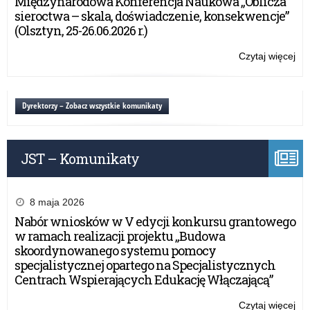
r
Międzynarodowa Konferencja Naukowa „Oblicza
Min
sieroctwa – skala, doświadczenie, konsekwencje”
Edu
(Olsztyn, 25-26.06.2026 r.)
o
Na
Czytaj więcej
o:
d
Ba
wy
o
–
Dyrektorzy – Zobacz wszystkie komunikaty
Min
w
Edu
Na
e
JST – Komunikaty
j
8 maja 2026
Nabór wniosków w V edycji konkursu grantowego
w ramach realizacji projektu „Budowa
skoordynowanego systemu pomocy
specjalistycznej opartego na Specjalistycznych
Centrach Wspierających Edukację Włączającą”
Czytaj więcej
o: