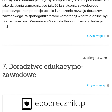
o
odbyły się konferencje dotyczące współpracy szkół z pracodawcami
jako działania wzmacniające jakość kształcenia zawodowego,
r
podnoszące kompetencje ucznia i znaczenie rozwoju doradztwa
zawodowego. Współorganizatorami konferencji w formie online byli
i
Starostowie oraz Warmińsko-Mazurski Kurator Oświaty. Relacje:
[…]
a
Czytaj więcej
:
o: Powiatowe konferencje z zakresu doradztwa zawodowego – 17 czerwca
2021 r.
7
20 sierpnia 2020
.
7. Doradztwo edukacyjno-
D
zawodowe
o
Czytaj więcej
o: 7. Doradztwo edukacyjno-zawodowe
r
a