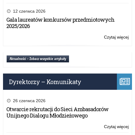
17
Po
cz
kon
12 czerwca 2026
20
z
Gala laureatów konkursów przedmiotowych
r.
za
2025/2026
do
za
Czytaj więcej
o:
–
Po
17
kon
cz
z
Aktualności – Zobacz wszystkie artykuły
20
za
r.
do
za
Dyrektorzy – Komunikaty
–
17
cz
20
26 czerwca 2026
r.
Otwarcie rekrutacji do Sieci Ambasadorów
Unijnego Dialogu Młodzieżowego
Czytaj więcej
o:
Po