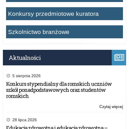
c
y
Konkursy przedmiotowe kuratora
j
Szkolnictwo branżowe
n
o
Aktualności
-
z
5 sierpnia 2026
Konkurs stypendialny dla romskich uczniów
a
szkół ponadpodstawowych oraz studentów
romskich
w
Czytaj więcej
o:
o
Po
kon
28 lipca 2026
d
z
Edukacja zdrowotna i edukacja zdrowotna –