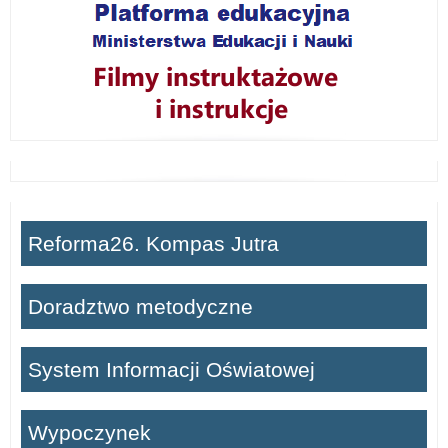
d
z
t
w
o
e
Reforma26. Kompas Jutra
d
Doradztwo metodyczne
u
k
System Informacji Oświatowej
a
Wypoczynek