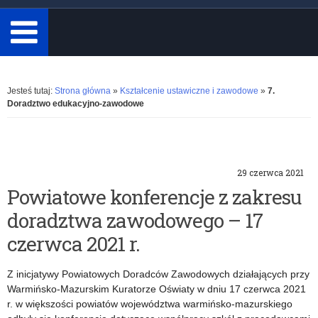
minimum
3
znaki.
Rozwiń
Jesteś tutaj:
Strona główna
»
Kształcenie ustawiczne i zawodowe
»
7.
Doradztwo edukacyjno-zawodowe
K
29 czerwca 2021
a
Powiatowe konferencje z zakresu
doradztwa zawodowego – 17
t
czerwca 2021 r.
e
Z inicjatywy Powiatowych Doradców Zawodowych działających przy
g
Warmińsko-Mazurskim Kuratorze Oświaty w dniu 17 czerwca 2021
r. w większości powiatów województwa warmińsko-mazurskiego