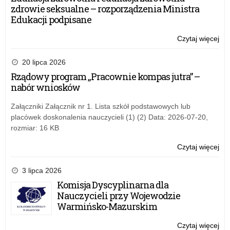
za
zdrowie seksualne – rozporządzenia Ministra
o
do
Edukacji podpisane
za
w
–
Czytaj więcej
o:
17
Po
e
cz
kon
20 lipca 2026
20
z
Rządowy program „Pracownie kompas jutra” –
r.
za
nabór wniosków
do
za
Załączniki Załącznik nr 1. Lista szkół podstawowych lub
–
placówek doskonalenia nauczycieli (1) (2) Data: 2026-07-20,
17
rozmiar: 16 KB
cz
20
Czytaj więcej
o:
r.
Po
kon
3 lipca 2026
z
Komisja Dyscyplinarna dla
za
Nauczycieli przy Wojewodzie
do
Warmińsko-Mazurskim
za
–
Czytaj więcej
o: