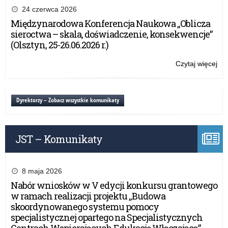
kon
24 czerwca 2026
z
Międzynarodowa Konferencja Naukowa „Oblicza
za
sieroctwa – skala, doświadczenie, konsekwencje”
do
(Olsztyn, 25-26.06.2026 r.)
za
–
Czytaj więcej
o:
17
Po
cz
kon
20
z
Dyrektorzy – Zobacz wszystkie komunikaty
r.
za
do
za
JST – Komunikaty
–
17
cz
20
8 maja 2026
r.
Nabór wniosków w V edycji konkursu grantowego
w ramach realizacji projektu „Budowa
skoordynowanego systemu pomocy
specjalistycznej opartego na Specjalistycznych