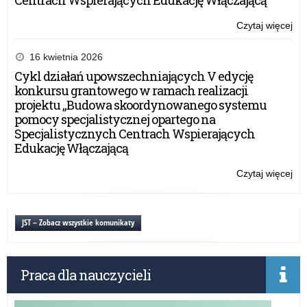
Centrach Wspierających Edukację Włączającą”
Czytaj więcej
o:
Po
kon
16 kwietnia 2026
z
Cykl działań upowszechniających V edycję
za
konkursu grantowego w ramach realizacji
do
projektu „Budowa skoordynowanego systemu
za
pomocy specjalistycznej opartego na
–
Specjalistycznych Centrach Wspierających
17
Edukację Włączającą
cz
20
Czytaj więcej
o:
r.
Po
kon
z
JST – Zobacz wszystkie komunikaty
za
do
za
Praca dla nauczycieli
–
17
cz