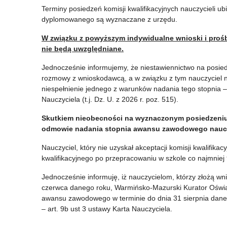
a
Terminy posiedzeń komisji kwalifikacyjnych nauczycieli 
t
dyplomowanego są wyznaczane z urzędu.
W związku z powyższym indywidualne wnioski i prośb
e
nie będą uwzględniane.
g
Jednocześnie informujemy, że niestawiennictwo na posied
rozmowy z wnioskodawcą, a w związku z tym nauczyciel nie
o
niespełnienie jednego z warunków nadania tego stopnia – a
Nauczyciela (t.j. Dz. U. z 2026 r. poz. 515).
r
Skutkiem nieobecności na wyznaczonym posiedzeniu k
i
odmowie nadania stopnia awansu zawodowego nauc
Nauczyciel, który nie uzyskał akceptacji komisji kwalifik
a
kwalifikacyjnego po przepracowaniu w szkole co najmniej 9
:
Jednocześnie informuję, iż nauczycielom, którzy złożą wn
czerwca danego roku, Warmińsko-Mazurski Kurator Oświa
A
awansu zawodowego w terminie do dnia 31 sierpnia dane
– art. 9b ust 3 ustawy Karta Nauczyciela.
w