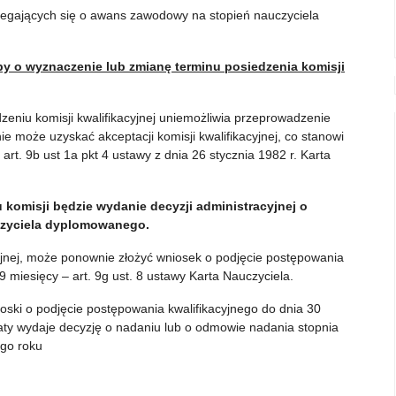
ubiegających się o awans zawodowy na stopień nauczyciela
y o wyznaczenie lub zmianę terminu posiedzenia komisji
zeniu komisji kwalifikacyjnej uniemożliwia przeprowadzenie
 może uzyskać akceptacji komisji kwalifikacyjnej, co stanowi
rt. 9b ust 1a pkt 4 ustawy z dnia 26 stycznia 1982 r. Karta
omisji będzie wydanie decyzji administracyjnej o
zyciela dyplomowanego.
acyjnej, może ponownie złożyć wniosek o podjęcie postępowania
 miesięcy – art. 9g ust. 8 ustawy Karta Nauczyciela.
ioski o podjęcie postępowania kwalifikacyjnego do dnia 30
ty wydaje decyzję o nadaniu lub o odmowie nadania stopnia
go roku