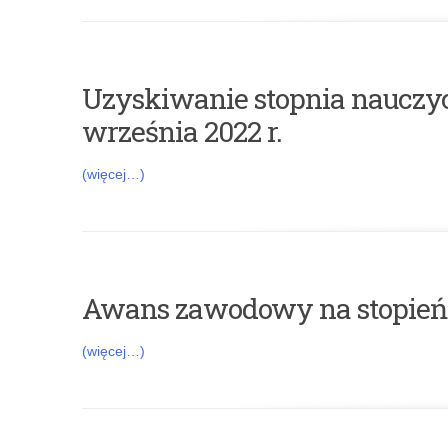
a
n
Uzyskiwanie stopnia nauczy
s
września 2022 r.
z
(więcej…)
a
w
o
Awans zawodowy na stopień
d
(więcej…)
o
w