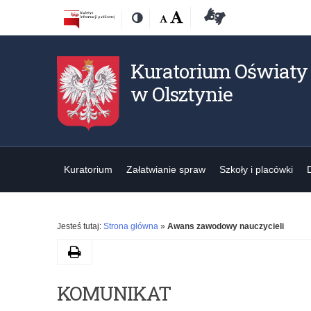
Przejdź
Przejdź
Dostępność
Rozmiar
Domyślna
Wielka
Deklaracja
Kontrast
do
do
czcionki:
dostępności
treśći
nawigacji
Kuratorium Oświaty
w Olsztynie
Kuratorium
Załatwianie spraw
Szkoły i placówki
Jesteś tutaj:
Strona główna
»
Awans zawodowy nauczycieli
Drukuj
K
KOMUNIKAT