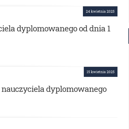
24 kwietnia 2025
ciela dyplomowanego od dnia 1
15 kwietnia 2025
 nauczyciela dyplomowanego