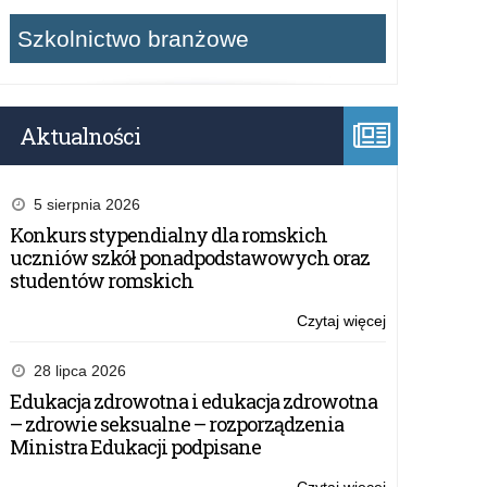
Szkolnictwo branżowe
Aktualności
5 sierpnia 2026
Konkurs stypendialny dla romskich
uczniów szkół ponadpodstawowych oraz
studentów romskich
Czytaj więcej
o:
KOMUNIKAT
28 lipca 2026
Edukacja zdrowotna i edukacja zdrowotna
– zdrowie seksualne – rozporządzenia
Ministra Edukacji podpisane