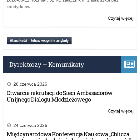
20
kandydatów…
r.
Czytaj więcej
o:
Szk
Po
w
Aktualności – Zobacz wszystkie artykuły
Pro
–
19
Dyrektorzy – Komunikaty
ma
20
r.
26 czerwca 2026
Otwarcie rekrutacji do Sieci Ambasadorów
Unijnego Dialogu Młodzieżowego
Czytaj więcej
o:
Szk
Po
24 czerwca 2026
w
Międzynarodowa Konferencja Naukowa „Oblicza
Pro