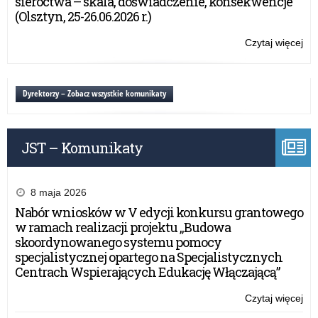
sieroctwa – skala, doświadczenie, konsekwencje”
–
(Olsztyn, 25-26.06.2026 r.)
19
ma
Czytaj więcej
o:
20
Szk
r.
Po
w
Dyrektorzy – Zobacz wszystkie komunikaty
Pro
–
19
JST – Komunikaty
ma
20
r.
8 maja 2026
Nabór wniosków w V edycji konkursu grantowego
w ramach realizacji projektu „Budowa
skoordynowanego systemu pomocy
specjalistycznej opartego na Specjalistycznych
Centrach Wspierających Edukację Włączającą”
Czytaj więcej
o:
Szk