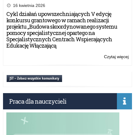
Po
16 kwietnia 2026
w
Cykl działań upowszechniających V edycję
Pro
konkursu grantowego w ramach realizacji
–
projektu „Budowa skoordynowanego systemu
19
pomocy specjalistycznej opartego na
ma
Specjalistycznych Centrach Wspierających
20
Edukację Włączającą
r.
Czytaj więcej
o:
Szk
Po
w
JST – Zobacz wszystkie komunikaty
Pro
–
19
Praca dla nauczycieli
ma
20
r.