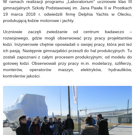
Samsela
13
W ramach realizacji programu „Laboratorium” uczniowie klas III
gimnazjalnych Szkoły Podstawowej im. Jana Pawła II w Prostkach
w
marca
19 marca 2018 r. odwiedzili firmę Delphia Yachts w Olecku,
produkującą łodzie motorowe i jachty.
Wiśniowie
2018
Uczniowie zaczęli zwiedzanie od centrum badawczo –
Ełckim
r.
rozwojowego, gdzie mogli obserwować przy pracy projektantów
–
łodzi. Inżynierowie chętnie opowiadali o swojej pracy, która jest też
ich pasją. Następnie gimnazjaliści przeszli do hal produkcyjnych. Tu
21
zostali zapoznani z całym procesem produkcyjnym; od modelu do
marca
gotowej łodzi. Obserwowali przy pracy m.in. modelarzy, szlifierzy,
monterów, operatorów maszyn, elektryków, hydraulików,
2018
kontrolerów jakości.
r.