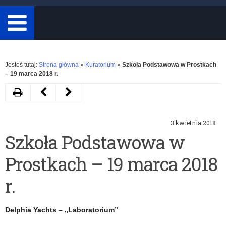
minimum
3
znaki.
Rozwiń
Jesteś tutaj:
Strona główna
»
Kuratorium
»
Szkoła Podstawowa w Prostkach
– 19 marca 2018 r.
Drukuj
Następny
Poprzedni
artykuł
artykuł
3 kwietnia 2018
Szkoła
Zespół
Szkoła Podstawowa w
Podstawowa
Szkolno-
Prostkach – 19 marca 2018
im.
Przedszkolny
Ks.
w
r.
Bpa
Purdzie
Delphia Yachts – „Laboratorium”
Edwarda
–