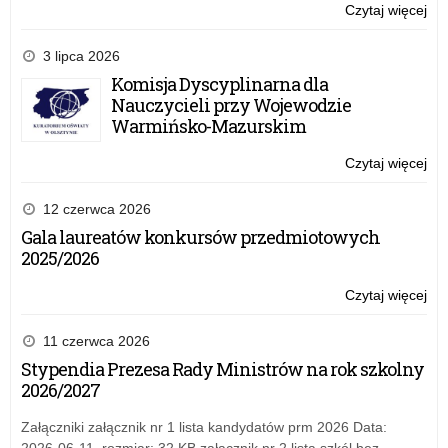
Czytaj więcej
o:
Szk
Po
3 lipca 2026
w
Komisja Dyscyplinarna dla
Pro
Nauczycieli przy Wojewodzie
–
Warmińsko-Mazurskim
19
ma
Czytaj więcej
o:
20
Szk
r.
Po
12 czerwca 2026
w
Gala laureatów konkursów przedmiotowych
Pro
2025/2026
–
19
Czytaj więcej
o:
ma
Szk
20
Po
11 czerwca 2026
r.
w
Stypendia Prezesa Rady Ministrów na rok szkolny
Pro
2026/2027
–
19
Załączniki załącznik nr 1 lista kandydatów prm 2026 Data:
ma
2026-06-11, rozmiar: 32 KB załącznik nr 2 lista szkól bez