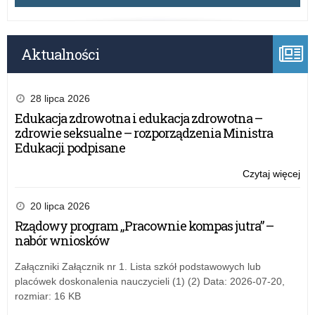
Aktualności
28 lipca 2026
Edukacja zdrowotna i edukacja zdrowotna –
zdrowie seksualne – rozporządzenia Ministra
Edukacji podpisane
Czytaj więcej
o:
Szk
Po
20 lipca 2026
w
Rządowy program „Pracownie kompas jutra” –
Pro
nabór wniosków
–
19
Załączniki Załącznik nr 1. Lista szkół podstawowych lub
ma
placówek doskonalenia nauczycieli (1) (2) Data: 2026-07-20,
20
rozmiar: 16 KB
r.