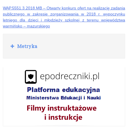
WAP.5551.3.2018.MB – Otwarty konkurs ofert na realizację zadania
publicznego w zakresie zorganizowania w 2018 r. wypoczynku
letniego dla dzieci i młodzieży szkolnej z terenu województwa
warmińsko – mazurskiego
R
Metryka
o
z
w
i
ń