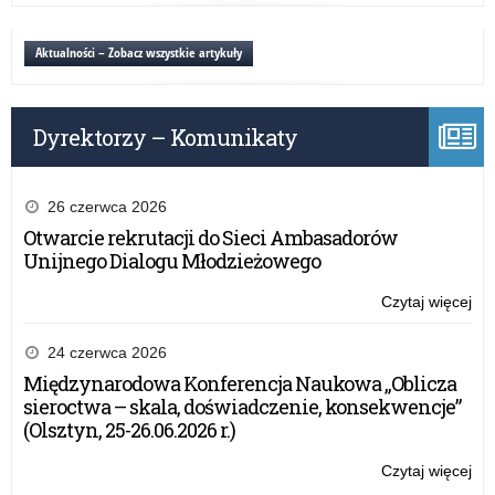
ust
Aktualności – Zobacz wszystkie artykuły
Dyrektorzy – Komunikaty
26 czerwca 2026
Otwarcie rekrutacji do Sieci Ambasadorów
Unijnego Dialogu Młodzieżowego
Czytaj więcej
o:
Nie
ust
24 czerwca 2026
Międzynarodowa Konferencja Naukowa „Oblicza
sieroctwa – skala, doświadczenie, konsekwencje”
(Olsztyn, 25-26.06.2026 r.)
Czytaj więcej
o:
Nie