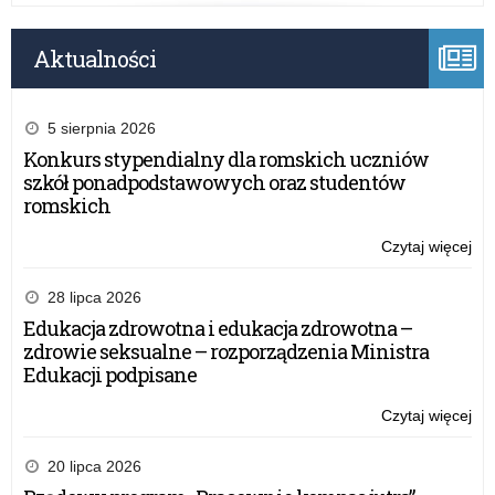
Aktualności
5 sierpnia 2026
Konkurs stypendialny dla romskich uczniów
szkół ponadpodstawowych oraz studentów
romskich
Czytaj więcej
o:
Nie
ust
28 lipca 2026
Edukacja zdrowotna i edukacja zdrowotna –
zdrowie seksualne – rozporządzenia Ministra
Edukacji podpisane
Czytaj więcej
o:
Nie
ust
20 lipca 2026