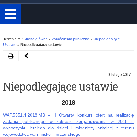
minimum
3
znaki.
Rozwiń
Jesteś tutaj:
Strona główna
»
Zamówienia publiczne
»
Niepodlegające
Ustawie
»
Niepodlegające ustawie
Drukuj
Następny
artykuł
8 lutego 2017
Niepodlegające
Niepodlegające ustawie
ustawie
2018
WAP.5551.4.2018.MB – II Otwarty konkurs ofert na realizację
zadania publicznego w zakresie zorganizowania w 2018 r.
wypoczynku letniego dla dzieci i młodzieży szkolnej z terenu
województwa warmińsko – mazurskiego