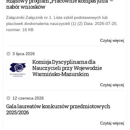
Rządowy program „Pracownie kompas jutra” –
nabór wniosków
Załączniki Załącznik nr 1. Lista szkół podstawowych lub
placówek doskonalenia nauczycieli (1) (2) Data: 2026-07-20,
rozmiar: 16 KB
Czytaj więcej
o:
Nie
ust
3 lipca 2026
Komisja Dyscyplinarna dla
Nauczycieli przy Wojewodzie
Warmińsko-Mazurskim
Czytaj więcej
o:
Nie
ust
12 czerwca 2026
Gala laureatów konkursów przedmiotowych
2025/2026
Czytaj więcej
o:
Nie