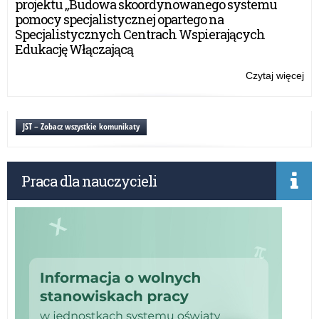
projektu „Budowa skoordynowanego systemu
pomocy specjalistycznej opartego na
Specjalistycznych Centrach Wspierających
Edukację Włączającą
Czytaj więcej
o:
Nie
ust
JST – Zobacz wszystkie komunikaty
Praca dla nauczycieli