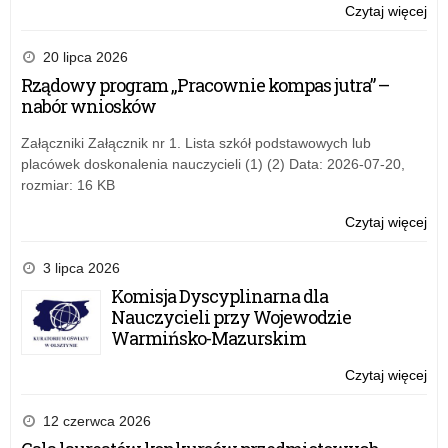
Czytaj więcej
o:
Inf
o
20 lipca 2026
szk
Rządowy program „Pracownie kompas jutra” –
nabór wniosków
Załączniki Załącznik nr 1. Lista szkół podstawowych lub
placówek doskonalenia nauczycieli (1) (2) Data: 2026-07-20,
rozmiar: 16 KB
Czytaj więcej
o:
Inf
o
3 lipca 2026
szk
Komisja Dyscyplinarna dla
Nauczycieli przy Wojewodzie
Warmińsko-Mazurskim
Czytaj więcej
o:
Inf
o
12 czerwca 2026
szk