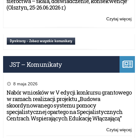
sieroctwa – skala, doświadczenie, konsekwencje”
(Olsztyn, 25-26.06.2026 r.)
Czytaj więcej
o:
Inf
o
szk
Dyrektorzy – Zobacz wszystkie komunikaty
JST – Komunikaty
8 maja 2026
Nabór wniosków w V edycji konkursu grantowego
w ramach realizacji projektu „Budowa
skoordynowanego systemu pomocy
specjalistycznej opartego na Specjalistycznych
Centrach Wspierających Edukację Włączającą”
Czytaj więcej
o:
Inf