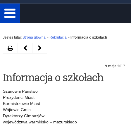
minimum
3
znaki.
Rozwiń
Jesteś tutaj:
Strona główna
»
Rekrutacja
»
Informacja o szkołach
Drukuj
Następny
Poprzedni
artykuł
artykuł
9 maja 2017
Informacja
Zarządzenie
Informacja o szkołach
o
nr
wolnych
22
Szanowni Państwo
miejscach
Warmińsko
Prezydenci Miast
Burmistrzowie Miast
w
–
Wójtowie Gmin
Dyrektorzy Gimnazjów
szkołach
Mazurskiego
województwa warmińsko – mazurskiego
ponadgimnazjalnych
Kuratora