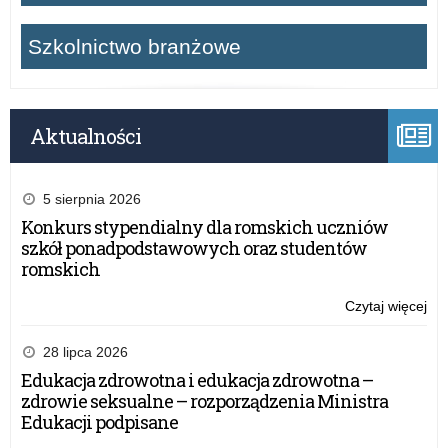
Szkolnictwo branżowe
Aktualności
5 sierpnia 2026
Konkurs stypendialny dla romskich uczniów
szkół ponadpodstawowych oraz studentów
romskich
Czytaj więcej
o:
Inf
o
28 lipca 2026
szk
Edukacja zdrowotna i edukacja zdrowotna –
zdrowie seksualne – rozporządzenia Ministra
Edukacji podpisane