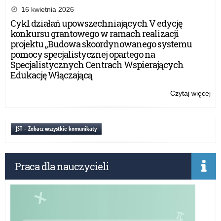
o
16 kwietnia 2026
szk
Cykl działań upowszechniających V edycję
konkursu grantowego w ramach realizacji
projektu „Budowa skoordynowanego systemu
pomocy specjalistycznej opartego na
Specjalistycznych Centrach Wspierających
Edukację Włączającą
Czytaj więcej
o:
Inf
o
szk
JST – Zobacz wszystkie komunikaty
Praca dla nauczycieli