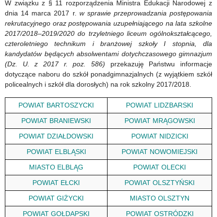
W związku z § 11 rozporządzenia Ministra Edukacji Narodowej z
na
Oświaty
dnia 14 marca 2017 r.
w sprawie przeprowadzania postępowania
rekrutacyjnego oraz postępowania uzupełniającego na lata szkolne
rok
w
2017/2018–2019/2020 do trzyletniego liceum ogólnokształcącego,
szkolny
sprawie
czteroletniego technikum i branżowej szkoły I stopnia, dla
kandydatów będących absolwentami dotychczasowego gimnazjum
2017/2018
terminów
(Dz. U. z 2017 r. poz. 586)
przekazuję Państwu informacje
dotyczące naboru do szkół ponadgimnazjalnych (z wyjątkiem szkół
przeprowadzania
policealnych i szkół dla dorosłych) na rok szkolny 2017/2018.
postępowania
POWIAT BARTOSZYCKI
POWIAT LIDZBARSKI
rekrutacyjnego
POWIAT BRANIEWSKI
POWIAT MRĄGOWSKI
i
POWIAT DZIAŁDOWSKI
POWIAT NIDZICKI
postępowania
POWIAT ELBLĄSKI
POWIAT NOWOMIEJSKI
uzupełniającego…
MIASTO ELBLĄG
POWIAT OLECKI
POWIAT EŁCKI
POWIAT OLSZTYŃSKI
POWIAT GIŻYCKI
MIASTO OLSZTYN
POWIAT GOŁDAPSKI
POWIAT OSTRÓDZKI