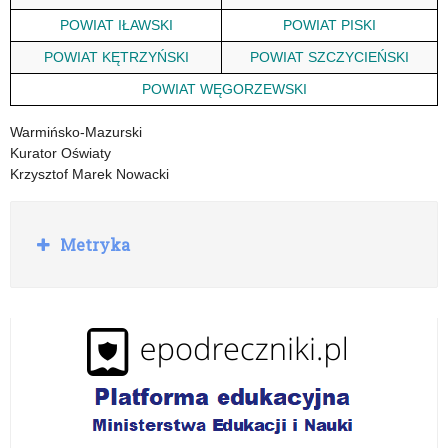
POWIAT IŁAWSKI
POWIAT PISKI
POWIAT KĘTRZYŃSKI
POWIAT SZCZYCIEŃSKI
POWIAT WĘGORZEWSKI
Warmińsko-Mazurski
Kurator Oświaty
Krzysztof Marek Nowacki
R
Metryka
o
z
w
i
ń