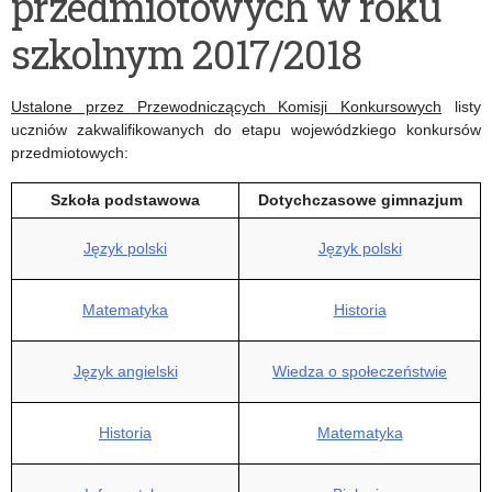
przedmiotowych w roku
roku
roku
szkolnym 2017/2018
szkolnego
szkolnego
2017/2018
2016/2017
Ustalone przez Przewodniczących Komisji Konkursowych
listy
uczniów zakwalifikowanych do etapu wojewódzkiego konkursów
przedmiotowych:
Szkoła podstawowa
Dotychczasowe gimnazjum
Język polski
Język polski
Matematyka
Historia
Język angielski
Wiedza o społeczeństwie
Historia
Matematyka