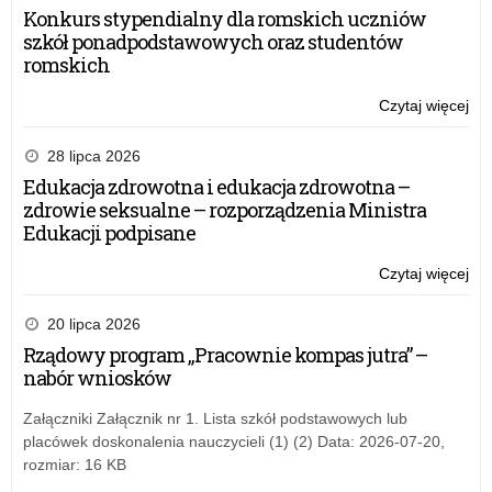
Konkurs stypendialny dla romskich uczniów
szkół ponadpodstawowych oraz studentów
romskich
Czytaj więcej
o:
Uc
zak
28 lipca 2026
do
Edukacja zdrowotna i edukacja zdrowotna –
et
zdrowie seksualne – rozporządzenia Ministra
wo
Edukacji podpisane
ko
pr
Czytaj więcej
o:
w
Uc
rok
zak
20 lipca 2026
sz
do
Rządowy program „Pracownie kompas jutra” –
20
et
nabór wniosków
wo
ko
Załączniki Załącznik nr 1. Lista szkół podstawowych lub
pr
placówek doskonalenia nauczycieli (1) (2) Data: 2026-07-20,
w
rozmiar: 16 KB
rok