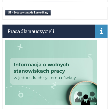
Uc
zak
do
JST – Zobacz wszystkie komunikaty
et
wo
ko
Praca dla nauczycieli
pr
w
rok
sz
20