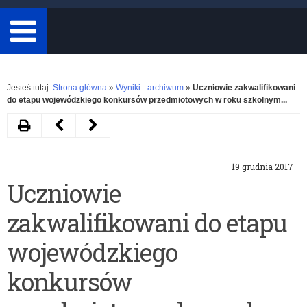
minimum
3
znaki.
Rozwiń
Jesteś tutaj:
Strona główna
»
Wyniki - archiwum
»
Uczniowie zakwalifikowani
do etapu wojewódzkiego konkursów przedmiotowych w roku szkolnym...
Drukuj
Następny
Poprzedni
artykuł
artykuł
19 grudnia 2017
Laureaci
Laureaci
Uczniowie
i
i
zakwalifikowani do etapu
finaliści
finaliści
konkursów
konkursów
wojewódzkiego
przedmiotowych
przedmiotowych
konkursów
z
z