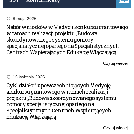
w
rok
sz
8 maja 2026
20
Nabór wniosków w V edycji konkursu grantowego
w ramach realizacji projektu „Budowa
skoordynowanego systemu pomocy
specjalistycznej opartego na Specjalistycznych
Centrach Wspierających Edukację Włączającą”
Czytaj więcej
o:
Uc
zak
16 kwietnia 2026
do
Cykl działań upowszechniających V edycję
et
konkursu grantowego w ramach realizacji
wo
projektu „Budowa skoordynowanego systemu
ko
pomocy specjalistycznej opartego na
pr
Specjalistycznych Centrach Wspierających
w
Edukację Włączającą
rok
sz
Czytaj więcej
o:
20