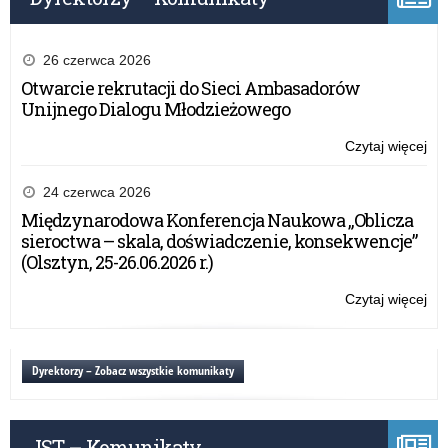
w
rok
sz
26 czerwca 2026
20
Otwarcie rekrutacji do Sieci Ambasadorów
Unijnego Dialogu Młodzieżowego
Czytaj więcej
o:
Uc
zak
24 czerwca 2026
do
Międzynarodowa Konferencja Naukowa „Oblicza
et
sieroctwa – skala, doświadczenie, konsekwencje”
wo
(Olsztyn, 25-26.06.2026 r.)
ko
pr
Czytaj więcej
o:
w
Uc
rok
zak
sz
do
Dyrektorzy – Zobacz wszystkie komunikaty
20
et
wo
ko
JST – Komunikaty
pr