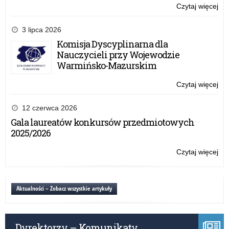
sz
Czytaj więcej
o:
20
Uc
zak
3 lipca 2026
do
Komisja Dyscyplinarna dla
et
Nauczycieli przy Wojewodzie
wo
Warmińsko-Mazurskim
ko
pr
Czytaj więcej
o:
w
Uc
rok
zak
12 czerwca 2026
sz
do
Gala laureatów konkursów przedmiotowych
20
et
2025/2026
wo
ko
Czytaj więcej
o:
pr
Uc
w
zak
rok
do
Aktualności – Zobacz wszystkie artykuły
sz
et
20
wo
ko
Dyrektorzy – Komunikaty
pr