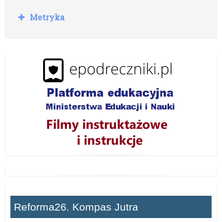
R
Metryka
o
z
w
i
ń
Reforma26. Kompas Jutra