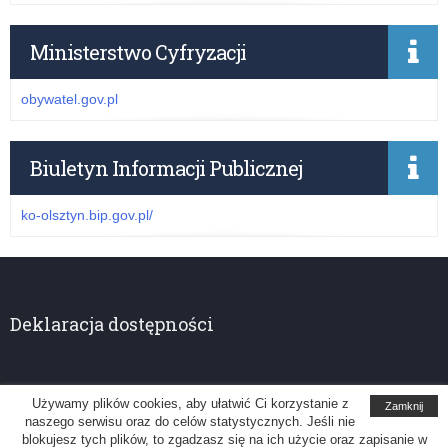
Ministerstwo Cyfryzacji
obywatel.gov.pl
Biuletyn Informacji Publicznej
ko-olsztyn.bip.gov.pl/
Deklaracja dostępności
Używamy plików cookies, aby ułatwić Ci korzystanie z
Zamknij
naszego serwisu oraz do celów statystycznych. Jeśli nie
Kuratorium Oświaty w Olsztynie
blokujesz tych plików, to zgadzasz się na ich użycie oraz zapisanie w