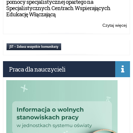
pomocy specjalistycznej opartego na
Specjalistycznych Centrach Wspierających
Edukację Włączającą
Czytaj więcej
o:
Kon
JST – Zobacz wszystkie komunikaty
Praca dla nauczycieli