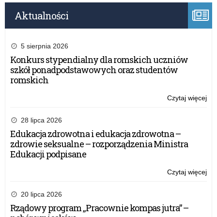
Aktualności
5 sierpnia 2026
Konkurs stypendialny dla romskich uczniów
szkół ponadpodstawowych oraz studentów
romskich
Czytaj więcej
o:
Kon
28 lipca 2026
Edukacja zdrowotna i edukacja zdrowotna –
zdrowie seksualne – rozporządzenia Ministra
Edukacji podpisane
Czytaj więcej
o:
Kon
20 lipca 2026
Rządowy program „Pracownie kompas jutra” –