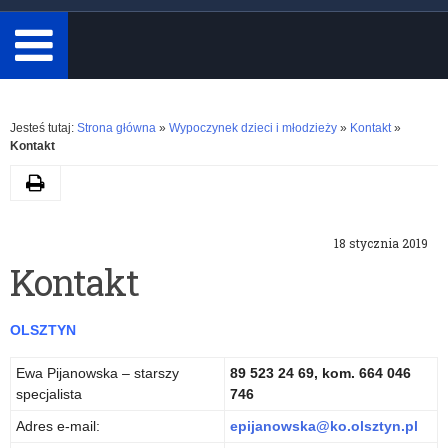
minimum
3
znaki.
Rozwiń
Jesteś tutaj:
Strona główna
»
Wypoczynek dzieci i młodzieży
»
Kontakt
»
Kontakt
Drukuj
18 stycznia 2019
Kontakt
OLSZTYN
Ewa Pijanowska – starszy
89 523 24 69, kom. 664 046
specjalista
746
Adres e-mail:
epijanowska@ko.olsztyn.pl