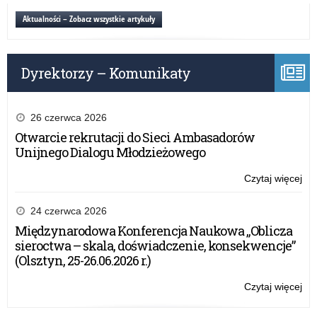
Aktualności – Zobacz wszystkie artykuły
Dyrektorzy – Komunikaty
26 czerwca 2026
Otwarcie rekrutacji do Sieci Ambasadorów
Unijnego Dialogu Młodzieżowego
Czytaj więcej
o:
Kon
24 czerwca 2026
Międzynarodowa Konferencja Naukowa „Oblicza
sieroctwa – skala, doświadczenie, konsekwencje”
(Olsztyn, 25-26.06.2026 r.)
Czytaj więcej
o:
Kon