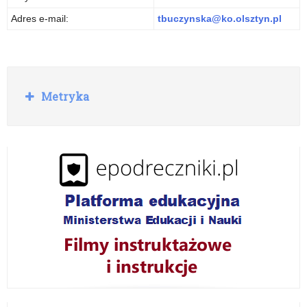
Adres e-mail:
tbuczynska@ko.olsztyn.pl
R
Metryka
o
z
w
i
ń