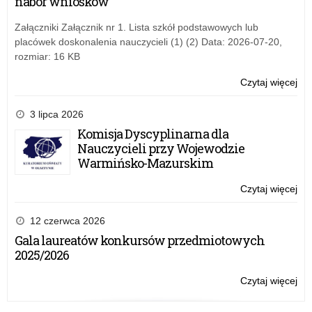
nabór wniosków
Załączniki Załącznik nr 1. Lista szkół podstawowych lub
placówek doskonalenia nauczycieli (1) (2) Data: 2026-07-20,
rozmiar: 16 KB
Czytaj więcej
o:
Kon
3 lipca 2026
Komisja Dyscyplinarna dla
Nauczycieli przy Wojewodzie
Warmińsko-Mazurskim
Czytaj więcej
o:
Kon
12 czerwca 2026
Gala laureatów konkursów przedmiotowych
2025/2026
Czytaj więcej
o:
Kon