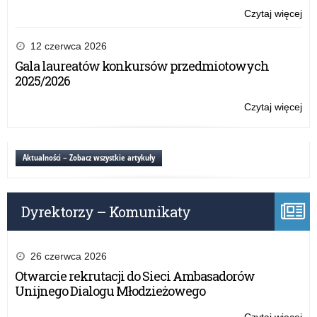
prz
Czytaj więcej
o:
OK
Ha
w
szk
12 czerwca 2026
Ło
dla
Gala laureatów konkursów przedmiotowych
dyr
2025/2026
szk
or
Czytaj więcej
o:
prz
Ha
OK
szk
w
dla
Aktualności – Zobacz wszystkie artykuły
Ło
dyr
szk
or
Dyrektorzy – Komunikaty
prz
OK
w
Ło
26 czerwca 2026
Otwarcie rekrutacji do Sieci Ambasadorów
Unijnego Dialogu Młodzieżowego