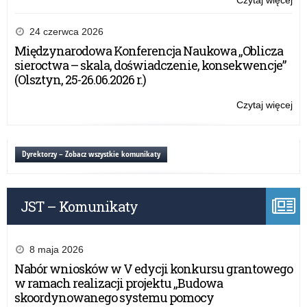
Czytaj więcej
o:
Ha
szk
24 czerwca 2026
dla
Międzynarodowa Konferencja Naukowa „Oblicza
dyr
sieroctwa – skala, doświadczenie, konsekwencje”
szk
(Olsztyn, 25-26.06.2026 r.)
or
prz
Czytaj więcej
o:
OK
Ha
w
szk
Ło
dla
Dyrektorzy – Zobacz wszystkie komunikaty
dyr
szk
or
JST – Komunikaty
prz
OK
w
Ło
8 maja 2026
Nabór wniosków w V edycji konkursu grantowego
w ramach realizacji projektu „Budowa
skoordynowanego systemu pomocy