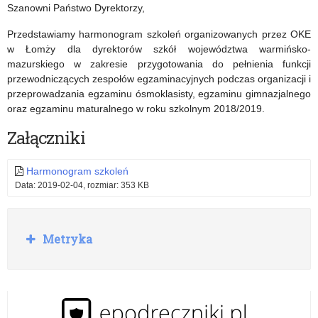
kształcenia
Oświaty
Szanowni Państwo Dyrektorzy,
w
z
Przedstawiamy harmonogram szkoleń organizowanych przez OKE
w Łomży dla dyrektorów szkół województwa warmińsko-
danym
dnia
mazurskiego w zakresie przygotowania do pełnienia funkcji
zawodzie
30
przewodniczących zespołów egzaminacyjnych podczas organizacji i
przeprowadzania egzaminu ósmoklasisty, egzaminu gimnazjalnego
od
stycznia
oraz egzaminu maturalnego w roku szkolnym 2018/2019.
2019
2019
Załączniki
r.
r.
Harmonogram szkoleń
Data: 2019-02-04, rozmiar: 353 KB
R
Metryka
o
z
w
i
ń