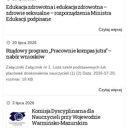
dla
Edukacja zdrowotna i edukacja zdrowotna –
dyr
zdrowie seksualne – rozporządzenia Ministra
szk
Edukacji podpisane
or
prz
Czytaj więcej
o:
OK
Ha
w
szk
20 lipca 2026
Ło
dla
Rządowy program „Pracownie kompas jutra” –
dyr
nabór wniosków
szk
or
Załączniki Załącznik nr 1. Lista szkół podstawowych lub
prz
placówek doskonalenia nauczycieli (1) (2) Data: 2026-07-20,
OK
rozmiar: 16 KB
w
Ło
Czytaj więcej
o:
Ha
szk
3 lipca 2026
dla
Komisja Dyscyplinarna dla
dyr
Nauczycieli przy Wojewodzie
szk
Warmińsko-Mazurskim
or