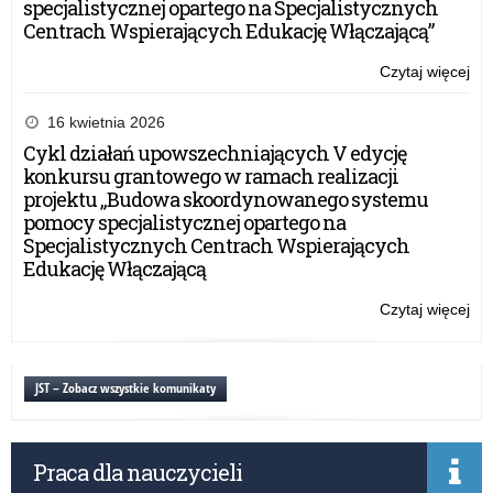
specjalistycznej opartego na Specjalistycznych
Centrach Wspierających Edukację Włączającą”
Czytaj więcej
o:
Ha
szk
16 kwietnia 2026
dla
Cykl działań upowszechniających V edycję
dyr
konkursu grantowego w ramach realizacji
szk
projektu „Budowa skoordynowanego systemu
or
pomocy specjalistycznej opartego na
prz
Specjalistycznych Centrach Wspierających
OK
Edukację Włączającą
w
Ło
Czytaj więcej
o:
Ha
szk
dla
JST – Zobacz wszystkie komunikaty
dyr
szk
or
Praca dla nauczycieli
prz