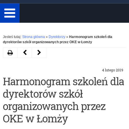
minimum
3
znaki.
Rozwiń
Jesteś tutaj:
Strona główna
»
Dyrektorzy
»
Harmonogram szkoleń dla
dyrektorów szkół organizowanych przez OKE w Łomży
Drukuj
Następny
Poprzedni
artykuł
artykuł
4 lutego 2019
Zmiany
Zarządzenie
Harmonogram szkoleń dla
w
nr
dyrektorów szkół
wydawaniu
4
opinii
Warmińsko-
organizowanych przez
o
Mazurskiego
OKE w Łomży
zasadności
Kuratora