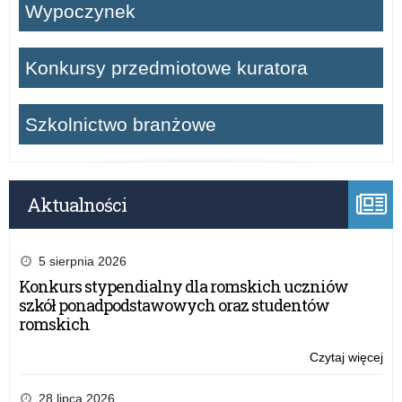
Wypoczynek
Konkursy przedmiotowe kuratora
Szkolnictwo branżowe
Aktualności
5 sierpnia 2026
Konkurs stypendialny dla romskich uczniów
szkół ponadpodstawowych oraz studentów
romskich
Czytaj więcej
o:
Ha
szk
28 lipca 2026