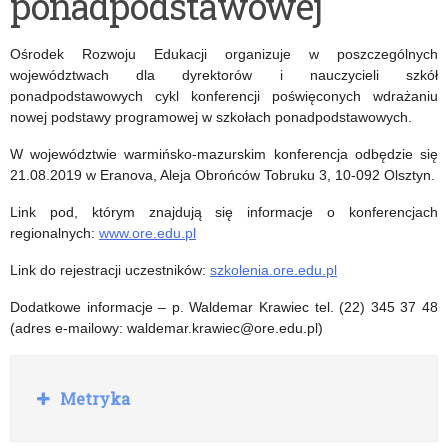
ponadpodstawowej
uczniów
nauki
będących
w
Ośrodek Rozwoju Edukacji organizuje w poszczególnych
młodocianymi
polskich
województwach dla dyrektorów i nauczycieli szkół
ponadpodstawowych cykl konferencji poświęconych wdrażaniu
pracownikami
szkołach
nowej podstawy programowej w szkołach ponadpodstawowych.
od
w
W województwie warmińsko-mazurskim konferencja odbędzie się
r.
1939
21.08.2019 w Eranova, Aleja Obrońców Tobruku 3, 10-092 Olsztyn.
szk.
r.
Link pod, którym znajdują się informacje o konferencjach
regionalnych:
www.ore.edu.pl
2019/2020
Link do rejestracji uczestników:
szkolenia.ore.edu.pl
Dodatkowe informacje – p. Waldemar Krawiec tel. (22) 345 37 48
(adres e-mailowy: waldemar.krawiec@ore.edu.pl)
R
Metryka
o
z