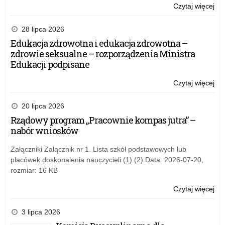
Czytaj więcej
o:
Inf
o
28 lipca 2026
kon
Edukacja zdrowotna i edukacja zdrowotna –
reg
zdrowie seksualne – rozporządzenia Ministra
OR
Edukacji podpisane
–
Wd
Czytaj więcej
o:
po
Inf
pr
o
20 lipca 2026
w
kon
Rządowy program „Pracownie kompas jutra” –
szk
reg
nabór wniosków
po
OR
–
Załączniki Załącznik nr 1. Lista szkół podstawowych lub
Wd
placówek doskonalenia nauczycieli (1) (2) Data: 2026-07-20,
po
rozmiar: 16 KB
pr
w
Czytaj więcej
o:
szk
Inf
po
o
3 lipca 2026
kon