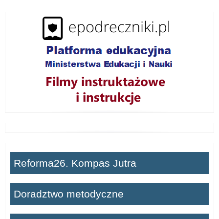
w
i
ń
Reforma26. Kompas Jutra
Doradztwo metodyczne