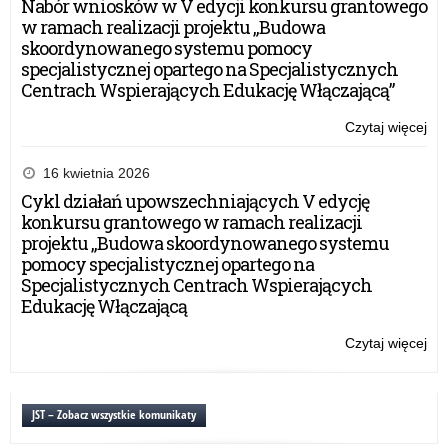
Nabór wniosków w V edycji konkursu grantowego
po
w ramach realizacji projektu „Budowa
skoordynowanego systemu pomocy
specjalistycznej opartego na Specjalistycznych
Centrach Wspierających Edukację Włączającą”
Czytaj więcej
o:
Inf
o
16 kwietnia 2026
kon
Cykl działań upowszechniających V edycję
reg
konkursu grantowego w ramach realizacji
OR
projektu „Budowa skoordynowanego systemu
–
pomocy specjalistycznej opartego na
Wd
Specjalistycznych Centrach Wspierających
po
Edukację Włączającą
pr
w
Czytaj więcej
o:
szk
Inf
po
o
kon
JST – Zobacz wszystkie komunikaty
reg