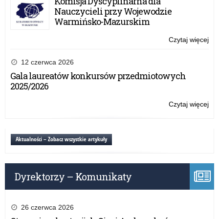
Komisja Dyscyplinarna dla
reg
Nauczycieli przy Wojewodzie
OR
Warmińsko-Mazurskim
–
Wd
Czytaj więcej
o:
po
Inf
pr
o
12 czerwca 2026
w
kon
Gala laureatów konkursów przedmiotowych
szk
reg
2025/2026
po
OR
–
Czytaj więcej
o:
Wd
Inf
po
o
pr
kon
Aktualności – Zobacz wszystkie artykuły
w
reg
szk
OR
po
–
Dyrektorzy – Komunikaty
Wd
po
pr
w
26 czerwca 2026
szk