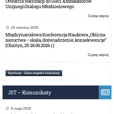
Otwarcie rekrutacji do Sieci Ambasadorów
po
Unijnego Dialogu Młodzieżowego
Czytaj więcej
o:
Inf
o
24 czerwca 2026
kon
Międzynarodowa Konferencja Naukowa „Oblicza
reg
sieroctwa – skala, doświadczenie, konsekwencje”
OR
(Olsztyn, 25-26.06.2026 r.)
–
Wd
Czytaj więcej
o:
po
Inf
pr
o
w
kon
Dyrektorzy – Zobacz wszystkie komunikaty
szk
reg
po
OR
–
JST – Komunikaty
Wd
po
pr
w
8 maja 2026
szk