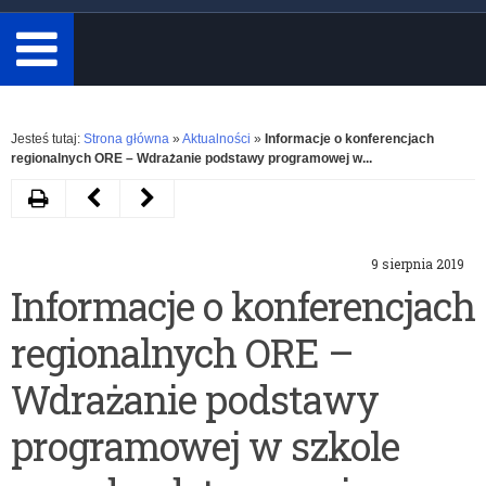
minimum
3
znaki.
Rozwiń
Jesteś tutaj:
Strona główna
»
Aktualności
»
Informacje o konferencjach
regionalnych ORE – Wdrażanie podstawy programowej w...
Drukuj
Następny
Poprzedni
artykuł
artykuł
9 sierpnia 2019
Zmiany
Przerwany
Informacje o konferencjach
w
marsz…
regionalnych ORE –
organizacji
–
turnusów
symboliczne
Wdrażanie podstawy
dokształcania
dokończenie
programowej w szkole
teoretycznego
przerwanej