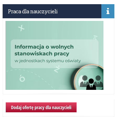
OR
–
Praca dla nauczycieli
Wd
po
pr
w
szk
po
Dodaj ofertę pracy dla nauczycieli