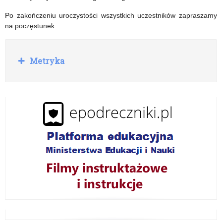
Po zakończeniu uroczystości wszystkich uczestników zapraszamy
na poczęstunek.
R
Metryka
o
z
w
i
ń