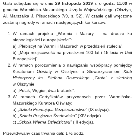
100
Kuratora
Gala odbędzie się w dniu
29 listopada 2019 r
. o
godz. 11.00
w
gmachu Warmińsko-Mazurskiego Urzędu Wojewódzkiego (Olsztyn,
lat,
Oświaty
Al. Marszałka J. Piłsudskiego 7/9, s. 52). W czasie gali wręczone
w
„Szkoła
zostaną nagrody w ramach następujących konkursów:
tym
Wierna
W ramach projektu „Warmia i Mazury – na drodze ku
niepodległości i europejskości”:
15
Dziedzictwu”
a) „Plebiscyt na Warmii i Mazurach w przeddzień stulecia”,
b) „Moja miejscowość na przestrzeni 100 lat i 15.lecia w Unii
lat
Europejskiej”.
w
W ramach porozumienia o nawiązaniu współpracy pomiędzy
Kuratorium Oświaty w Olsztynie a Stowarzyszeniem
Klub
Unii
Historyczny im. Stefana Roweckiego „Grota” z siedzibą
Europejskiej
w Olsztynie:
a) „Polak, Węgier, dwa bratanki”.
W ramach Certyfikatów przyznanych przez Warmińsko-
Mazurskiego Kuratora Oświaty:
a)
„Szkoła Promująca Bezpieczeństwo”
(IX edycja).
b)
„Szkoła Przyjazna Środowisku”
(XIV edycja).
c)
„Szkoła Wierna Dziedzictwu”
(III edycja).
Przewidywany czas trwania gali: 1 ½ godz.