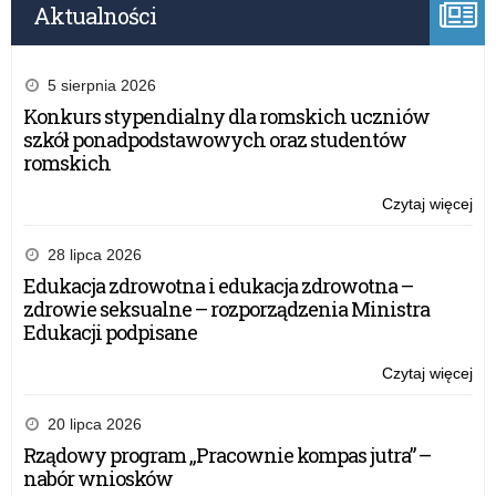
Aktualności
5 sierpnia 2026
Konkurs stypendialny dla romskich uczniów
szkół ponadpodstawowych oraz studentów
romskich
Czytaj więcej
o:
Ga
po
28 lipca 2026
ko
Edukacja zdrowotna i edukacja zdrowotna –
Wa
zdrowie seksualne – rozporządzenia Ministra
Ma
Edukacji podpisane
Kur
Oś
Czytaj więcej
o:
Ga
po
20 lipca 2026
ko
Rządowy program „Pracownie kompas jutra” –
Wa
nabór wniosków
Ma