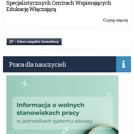
Specjalistycznych Centrach Wspierających
Edukację Włączającą
Czytaj więcej
o:
Ga
po
ko
JST – Zobacz wszystkie komunikaty
Wa
Ma
Kur
Praca dla nauczycieli
Oś