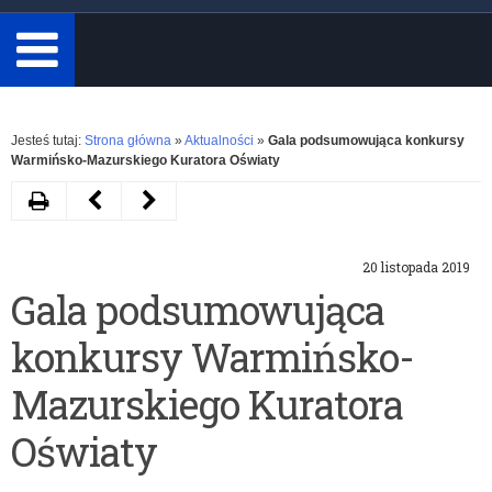
minimum
3
znaki.
Rozwiń
Jesteś tutaj:
Strona główna
»
Aktualności
»
Gala podsumowująca konkursy
Warmińsko-Mazurskiego Kuratora Oświaty
Drukuj
Następny
Poprzedni
artykuł
artykuł
20 listopada 2019
Wyniki
Lista
Gala podsumowująca
konkursu
szkół/placówek
konkursy Warmińsko-
Moja
nagrodzonych
miejscowość
Certyfikatem
Mazurskiego Kuratora
na
Warmińsko-
Oświaty
przestrzeni
Mazurskiego