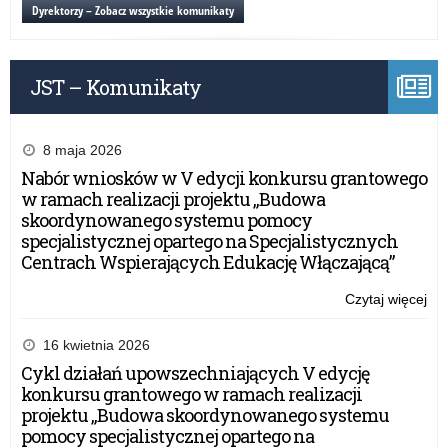
ko
Dyrektorzy – Zobacz wszystkie komunikaty
Wa
Ma
Kur
JST – Komunikaty
Oś
8 maja 2026
Nabór wniosków w V edycji konkursu grantowego
w ramach realizacji projektu „Budowa
skoordynowanego systemu pomocy
specjalistycznej opartego na Specjalistycznych
Centrach Wspierających Edukację Włączającą”
Czytaj więcej
o:
Ga
po
16 kwietnia 2026
ko
Cykl działań upowszechniających V edycję
Wa
konkursu grantowego w ramach realizacji
Ma
projektu „Budowa skoordynowanego systemu
Kur
pomocy specjalistycznej opartego na
Oś