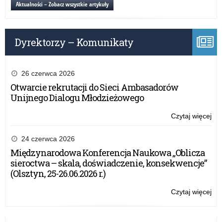
ko
Aktualności – Zobacz wszystkie artykuły
Wa
Ma
Kur
Dyrektorzy – Komunikaty
Oś
26 czerwca 2026
Otwarcie rekrutacji do Sieci Ambasadorów
Unijnego Dialogu Młodzieżowego
Czytaj więcej
o:
Ga
po
24 czerwca 2026
ko
Międzynarodowa Konferencja Naukowa „Oblicza
Wa
sieroctwa – skala, doświadczenie, konsekwencje”
Ma
(Olsztyn, 25-26.06.2026 r.)
Kur
Oś
Czytaj więcej
o:
Ga
po