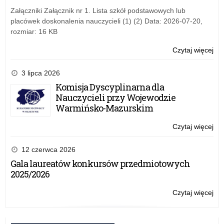
Kur
Załączniki Załącznik nr 1. Lista szkół podstawowych lub
Oś
placówek doskonalenia nauczycieli (1) (2) Data: 2026-07-20,
rozmiar: 16 KB
Czytaj więcej
o:
Ga
po
3 lipca 2026
ko
Komisja Dyscyplinarna dla
Wa
Nauczycieli przy Wojewodzie
Ma
Warmińsko-Mazurskim
Kur
Oś
Czytaj więcej
o:
Ga
po
12 czerwca 2026
ko
Gala laureatów konkursów przedmiotowych
Wa
2025/2026
Ma
Kur
Czytaj więcej
o:
Oś
Ga
po