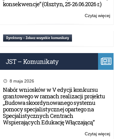
dla
konsekwencje” (Olsztyn, 25-26.06.2026 r.)
nauczycieli
Czytaj więcej
o:
Zintegrowana
Platforma
Edukacyjna
Dyrektorzy – Zobacz wszystkie komunikaty
dostępna
dla
nauczycieli
JST – Komunikaty
8 maja 2026
Nabór wniosków w V edycji konkursu
grantowego w ramach realizacji projektu
„Budowa skoordynowanego systemu
pomocy specjalistycznej opartego na
Specjalistycznych Centrach
Wspierających Edukację Włączającą”
Czytaj więcej
o: