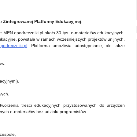
do
Zintegrowanej Platformy Edukacyjnej
.
e MEN epodreczniki.pl około 30 tys. e-materiałów edukacyjnych.
ukacyjne, powstałe w ramach wcześniejszych projektów unijnych,
epodreczniki.pl
. Platforma umożliwia udostępnianie, ale także
ów:
acyjnymi),
wych.
worzenia treści edukacyjnych przystosowanych do urządzeń
tnych e-materiałów bez udziału programistów.
:
zespole,