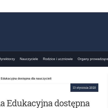
Dyrektorzy
Nauczyciele
Rodzice i uczniowie
Organy prowadząc
 Edukacyjna dostępna dla nauczycieli
13 stycznia 2020
ma Edukacyjna dostępna