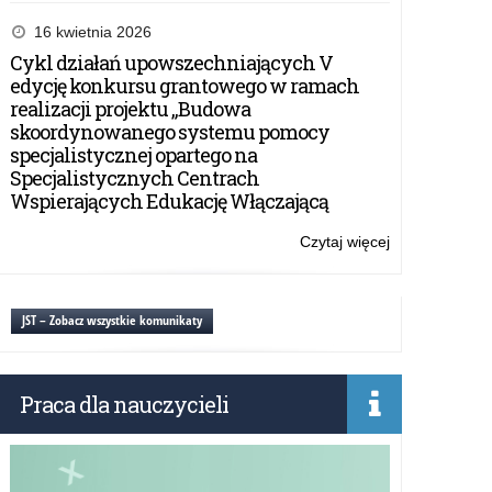
Zintegrowana
Platforma
16 kwietnia 2026
Edukacyjna
Cykl działań upowszechniających V
dostępna
edycję konkursu grantowego w ramach
dla
realizacji projektu „Budowa
nauczycieli
skoordynowanego systemu pomocy
specjalistycznej opartego na
Specjalistycznych Centrach
Wspierających Edukację Włączającą
Czytaj więcej
o:
Zintegrowana
Platforma
Edukacyjna
JST – Zobacz wszystkie komunikaty
dostępna
dla
nauczycieli
Praca dla nauczycieli