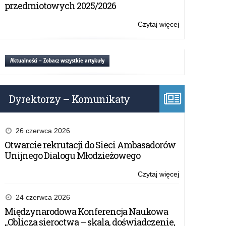
dostępna
przedmiotowych 2025/2026
dla
nauczycieli
Czytaj więcej
o:
Zintegrowana
Platforma
Edukacyjna
Aktualności – Zobacz wszystkie artykuły
dostępna
dla
nauczycieli
Dyrektorzy – Komunikaty
26 czerwca 2026
Otwarcie rekrutacji do Sieci Ambasadorów
Unijnego Dialogu Młodzieżowego
Czytaj więcej
o:
Zintegrowana
Platforma
24 czerwca 2026
Edukacyjna
Międzynarodowa Konferencja Naukowa
dostępna
„Oblicza sieroctwa – skala, doświadczenie,