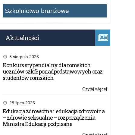
Szkolnictwo branżowe
Aktualności
5 sierpnia 2026
Konkurs stypendialny dla romskich
uczniów szkół ponadpodstawowych oraz
studentów romskich
Czytaj więcej
o:
Zintegrowana
Platforma
28 lipca 2026
Edukacyjna
Edukacja zdrowotna i edukacja zdrowotna
dostępna
– zdrowie seksualne – rozporządzenia
dla
Ministra Edukacji podpisane
nauczycieli