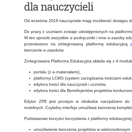
dla nauczycieli
projekt
realizacji
badawczo-
obowiązkowych
Od września 2019 nauczyciele mają możliwość dostępu 
edukacyjny
zajęć
Do pracy z uczniami zostaje udostępnionych na platformi
pn.
wychowania
W ten sposób wszystkie e-podręczniki i inne e-zasoby ed
przeniesiono na zintegrowaną platformę edukacyjną
„Granie
fizycznego
tworzenie e-zasobów.
na
Zintegrowana Platforma Edukacyjna składa się z 4 moduł
ekranie”
portalu (z e-materiałami),
platformy LCMS (system zarządzania treściami eduk
edytora treści dla nauczycieli i uczniów,
edytora treści dla Beneficjentów projektów konkurso
Edytor ZPE jest prostym w obsłudze narzędziem do t
mobilnych. Czytelny interfejs umożliwia tworzenia komple
Podstawowe korzyści korzystania z platformy edukacyjnej
umożliwienie tworzenia projektów w wieloosobowym 