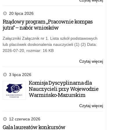
Czytaj więcej
o:
Zintegrowana
Platforma
20 lipca 2026
Edukacyjna
Rządowy program „Pracownie kompas
dostępna
jutra” – nabór wniosków
dla
nauczycieli
Załączniki Załącznik nr 1. Lista szkół podstawowych
lub placówek doskonalenia nauczycieli (1) (2) Data:
2026-07-20, rozmiar: 16 KB
Czytaj więcej
o:
Zintegrowana
Platforma
3 lipca 2026
Edukacyjna
Komisja Dyscyplinarna dla
dostępna
Nauczycieli przy Wojewodzie
dla
Warmińsko-Mazurskim
nauczycieli
Czytaj więcej
o:
Zintegrowana
Platforma
12 czerwca 2026
Edukacyjna
Gala laureatów konkursów