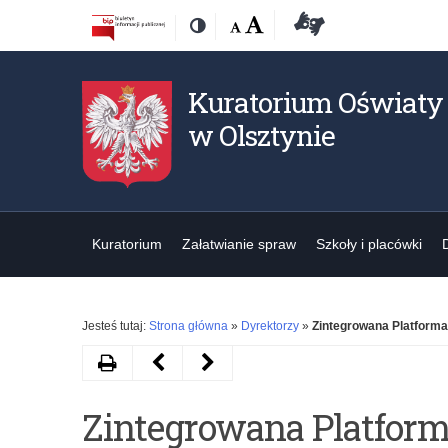
Przejdź
Przejdź
Dostępność
Rozmiar
Domyślna
Wielka
Deklaracja
Kontrast
do
do
czcionki:
dostępności
treśći
nawigacji
Kuratorium Oświaty
w Olsztynie
Kuratorium
Załatwianie spraw
Szkoły i placówki
Jesteś tutaj:
Strona główna
»
Dyrektorzy
»
Zintegrowana Platforma
Drukuj
Następny
Poprzedni
artykuł
artykuł
Zintegrowana Platfor
Ogólnopolski
Monitorowanie