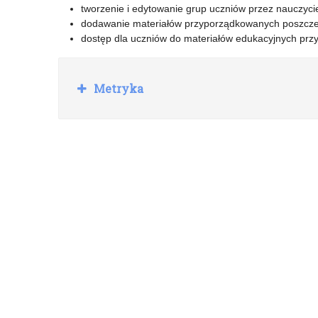
tworzenie i edytowanie grup uczniów przez nauczycie
dodawanie materiałów przyporządkowanych poszcz
dostęp dla uczniów do materiałów edukacyjnych przy
R
Metryka
o
z
w
i
ń