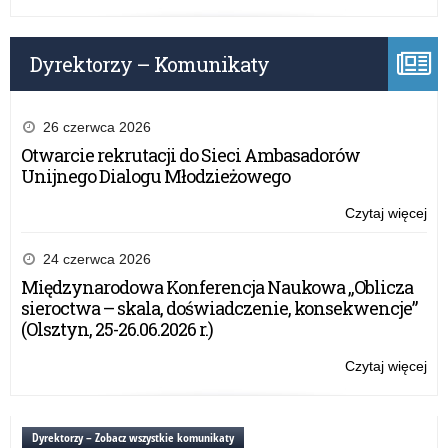
Ch
Chi
Dzi
Dyrektorzy – Komunikaty
26 czerwca 2026
Otwarcie rekrutacji do Sieci Ambasadorów
Unijnego Dialogu Młodzieżowego
Czytaj więcej
o:
Ko
pla
24 czerwca 2026
„Dz
Międzynarodowa Konferencja Naukowa „Oblicza
Ch
sieroctwa – skala, doświadczenie, konsekwencje”
Chi
(Olsztyn, 25-26.06.2026 r.)
Dzi
Czytaj więcej
o:
Ko
pla
„Dz
Dyrektorzy – Zobacz wszystkie komunikaty