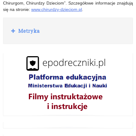
Chirurgom, Chirurdzy Dzieciom”. Szczegółowe informacje znajdują
się na stronie:
www.chirurdzy-dzieciom.pl
.
R
Metryka
o
z
w
i
ń