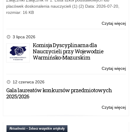
Załączniki Załącznik nr 1. Lista szkół podstawowych lub
placówek doskonalenia nauczycieli (1) (2) Data: 2026-07-20,
rozmiar: 16 KB
Czytaj więcej
o:
Ko
pla
3 lipca 2026
„Dz
Komisja Dyscyplinarna dla
Ch
Nauczycieli przy Wojewodzie
Chi
Warmińsko-Mazurskim
Dzi
Czytaj więcej
o:
Ko
pla
12 czerwca 2026
„Dz
Gala laureatów konkursów przedmiotowych
Ch
2025/2026
Chi
Dzi
Czytaj więcej
o:
Ko
pla
„Dz
Aktualności – Zobacz wszystkie artykuły