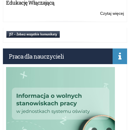
Edukację Włączającą
Czytaj więcej
o:
Ko
pla
„Dz
JST – Zobacz wszystkie komunikaty
Ch
Chi
Dzi
Praca dla nauczycieli