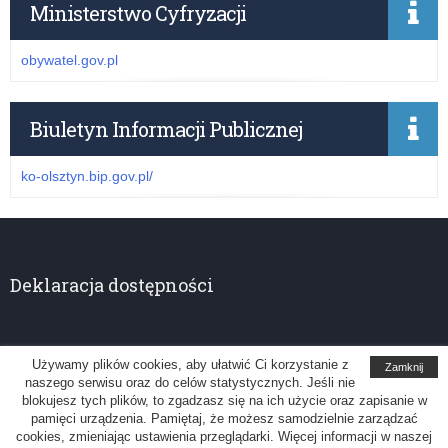
Ministerstwo Cyfryzacji
obywatel.gov.pl
Biuletyn Informacji Publicznej
ko-olsztyn.bip.gov.pl/
Deklaracja dostępności
Używamy plików cookies, aby ułatwić Ci korzystanie z
Zamknij
naszego serwisu oraz do celów statystycznych. Jeśli nie
Kuratorium Oświaty w Olsztynie
blokujesz tych plików, to zgadzasz się na ich użycie oraz zapisanie w
pamięci urządzenia. Pamiętaj, że możesz samodzielnie zarządzać
Uwagi, sugestie: administrator@ko.olsztyn.pl
cookies, zmieniając ustawienia przeglądarki. Więcej informacji w naszej