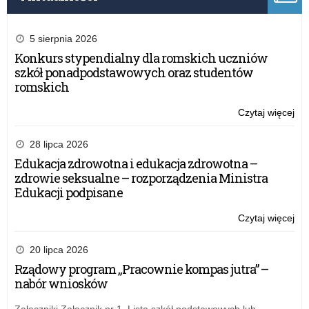
5 sierpnia 2026
Konkurs stypendialny dla romskich uczniów
szkół ponadpodstawowych oraz studentów
romskich
Czytaj więcej
o:
Ko
pla
28 lipca 2026
„Dz
Edukacja zdrowotna i edukacja zdrowotna –
Ch
zdrowie seksualne – rozporządzenia Ministra
Chi
Edukacji podpisane
Dzi
Czytaj więcej
o:
Ko
pla
20 lipca 2026
„Dz
Rządowy program „Pracownie kompas jutra” –
Ch
nabór wniosków
Chi
Dzi