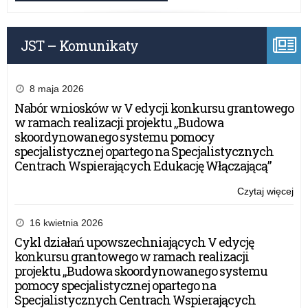
Ch
Chi
Dzi
JST – Komunikaty
8 maja 2026
Nabór wniosków w V edycji konkursu grantowego
w ramach realizacji projektu „Budowa
skoordynowanego systemu pomocy
specjalistycznej opartego na Specjalistycznych
Centrach Wspierających Edukację Włączającą”
Czytaj więcej
o:
Ko
pla
16 kwietnia 2026
„Dz
Cykl działań upowszechniających V edycję
Ch
konkursu grantowego w ramach realizacji
Chi
projektu „Budowa skoordynowanego systemu
Dzi
pomocy specjalistycznej opartego na
Specjalistycznych Centrach Wspierających