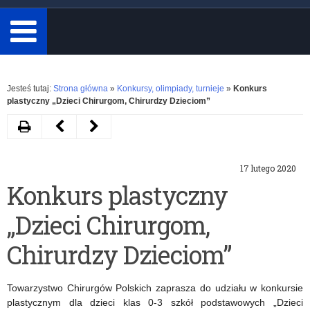
minimum
3
znaki.
Rozwiń
Jesteś tutaj:
Strona główna
»
Konkursy, olimpiady, turnieje
»
Konkurs
plastyczny „Dzieci Chirurgom, Chirurdzy Dzieciom”
Drukuj
Następny
Poprzedni
artykuł
artykuł
17 lutego 2020
Ogólnopolski
Konkurs
Konkurs plastyczny
konkurs
Naukowy
„Dzieci Chirurgom,
„Mistrz
E(x)plory
wypracowań”-
Chirurdzy Dzieciom”
I
Towarzystwo Chirurgów Polskich zaprasza do udziału w konkursie
edycja
plastycznym dla dzieci klas 0-3 szkół podstawowych „Dzieci