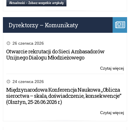
ko
Aktualności – Zobacz wszystkie artykuły
pr
ER
og
Dyrektorzy – Komunikaty
prz
Ko
Eu
26 czerwca 2026
Otwarcie rekrutacji do Sieci Ambasadorów
Unijnego Dialogu Młodzieżowego
Czytaj więcej
o:
Inf
o
24 czerwca 2026
ko
Międzynarodowa Konferencja Naukowa „Oblicza
pr
sieroctwa – skala, doświadczenie, konsekwencje”
ER
(Olsztyn, 25-26.06.2026 r.)
og
prz
Czytaj więcej
o:
Ko
Inf
Eu
o