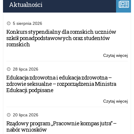
Aktualności
5 sierpnia 2026
Konkurs stypendialny dla romskich uczniów
szkół ponadpodstawowych oraz studentów
romskich
Czytaj więcej
o:
Inf
o
28 lipca 2026
ko
Edukacja zdrowotna i edukacja zdrowotna –
pr
zdrowie seksualne – rozporządzenia Ministra
ER
Edukacji podpisane
og
prz
Czytaj więcej
o:
Ko
Inf
Eu
o
20 lipca 2026
ko
Rządowy program „Pracownie kompas jutra” –
pr
nabór wniosków
ER