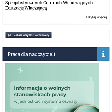
Specjalistycznych Centrach Wspierających
Ko
Edukację Włączającą
Eu
Czytaj więcej
o:
Inf
o
ko
JST – Zobacz wszystkie komunikaty
pr
ER
og
Praca dla nauczycieli
prz
Ko
Eu