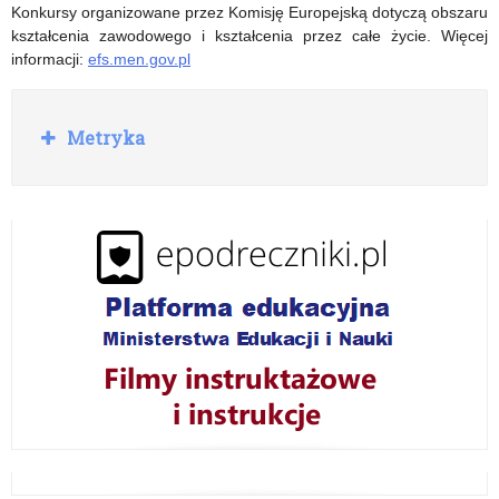
„Lekcja:
do
Konkursy organizowane przez Komisję Europejską dotyczą obszaru
kształcenia zawodowego i kształcenia przez całe życie. Więcej
Enter”
aktywizacji.
informacji:
efs.men.gov.pl
Edycja
2020”
R
Metryka
o
z
w
i
ń