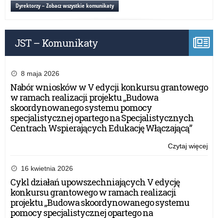
ko
Dyrektorzy – Zobacz wszystkie komunikaty
pr
ER
og
JST – Komunikaty
prz
Ko
Eu
8 maja 2026
Nabór wniosków w V edycji konkursu grantowego
w ramach realizacji projektu „Budowa
skoordynowanego systemu pomocy
specjalistycznej opartego na Specjalistycznych
Centrach Wspierających Edukację Włączającą”
Czytaj więcej
o:
Inf
o
16 kwietnia 2026
ko
Cykl działań upowszechniających V edycję
pr
konkursu grantowego w ramach realizacji
ER
projektu „Budowa skoordynowanego systemu
og
pomocy specjalistycznej opartego na
prz