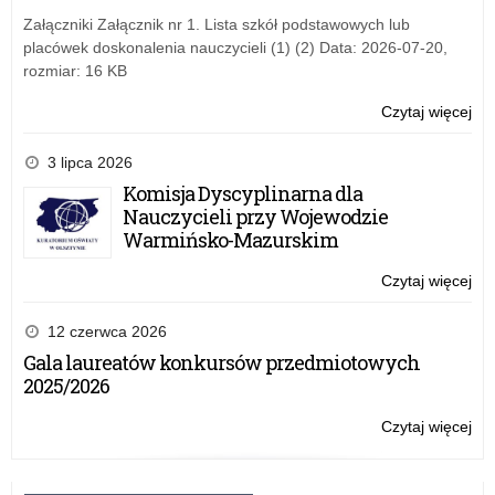
og
Załączniki Załącznik nr 1. Lista szkół podstawowych lub
prz
placówek doskonalenia nauczycieli (1) (2) Data: 2026-07-20,
Ko
rozmiar: 16 KB
Eu
Czytaj więcej
o:
Inf
o
3 lipca 2026
ko
Komisja Dyscyplinarna dla
pr
Nauczycieli przy Wojewodzie
ER
Warmińsko-Mazurskim
og
prz
Czytaj więcej
o:
Ko
Inf
Eu
o
12 czerwca 2026
ko
Gala laureatów konkursów przedmiotowych
pr
2025/2026
ER
og
Czytaj więcej
o:
prz
Inf
Ko
o
Eu