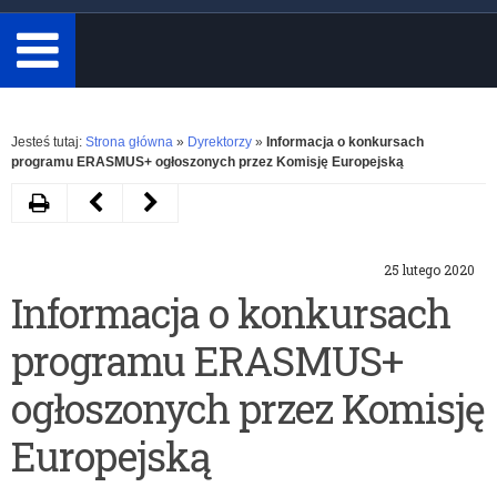
minimum
3
znaki.
Rozwiń
Jesteś tutaj:
Strona główna
»
Dyrektorzy
»
Informacja o konkursach
programu ERASMUS+ ogłoszonych przez Komisję Europejską
Drukuj
Następny
Poprzedni
artykuł
artykuł
25 lutego 2020
Zaproszenie
Informacja
Informacja o konkursach
szkół
o
programu ERASMUS+
do
ogłoszeniu
udziału
konkursu
ogłoszonych przez Komisję
w
„Od
Europejską
projekcie
wykluczenia