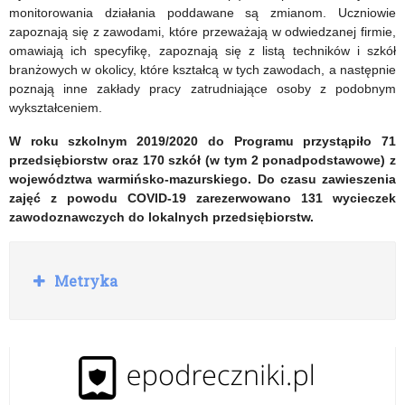
monitorowania działania poddawane są zmianom. Uczniowie
zapoznają się z zawodami, które przeważają w odwiedzanej firmie,
omawiają ich specyfikę, zapoznają się z listą techników i szkół
branżowych w okolicy, które kształcą w tych zawodach, a następnie
poznają inne zakłady pracy zatrudniające osoby z podobnym
wykształceniem.
W roku szkolnym 2019/2020 do Programu przystąpiło 71
przedsiębiorstw oraz 170 szkół (w tym 2 ponadpodstawowe) z
województwa warmińsko-mazurskiego. Do czasu zawieszenia
zajęć z powodu COVID-19 zarezerwowano 131 wycieczek
zawodoznawczych do lokalnych przedsiębiorstw.
R
Metryka
o
z
w
i
ń