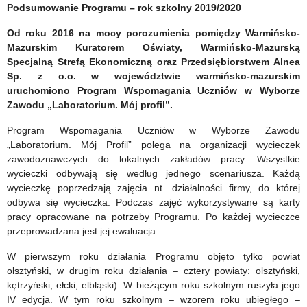
szkolnym
Podsumowanie Programu – rok szkolny 2019/2020
2019/2020
Od roku 2016 na mocy porozumienia pomiędzy Warmińsko-
Mazurskim Kuratorem Oświaty, Warmińsko-Mazurską
Specjalną Strefą Ekonomiczną oraz Przedsiębiorstwem Alnea
Sp. z o.o. w województwie warmińsko-mazurskim
uruchomiono Program Wspomagania Uczniów w Wyborze
Zawodu „Laboratorium. Mój profil”.
Program Wspomagania Uczniów w Wyborze Zawodu
„Laboratorium. Mój Profil” polega na organizacji wycieczek
zawodoznawczych do lokalnych zakładów pracy. Wszystkie
wycieczki odbywają się według jednego scenariusza. Każdą
wycieczkę poprzedzają zajęcia nt. działalności firmy, do której
odbywa się wycieczka. Podczas zajęć wykorzystywane są karty
pracy opracowane na potrzeby Programu. Po każdej wycieczce
przeprowadzana jest jej ewaluacja.
W pierwszym roku działania Programu objęto tylko powiat
olsztyński, w drugim roku działania – cztery powiaty: olsztyński,
kętrzyński, ełcki, elbląski). W bieżącym roku szkolnym ruszyła jego
IV edycja. W tym roku szkolnym – wzorem roku ubiegłego –