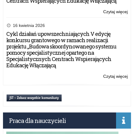
Centrach Wspierających Edukację Włączającą”
Czytaj więcej
o:
„La
Mó
16 kwietnia 2026
prof
Cykl działań upowszechniających V edycję
po
konkursu grantowego w ramach realizacji
rea
projektu „Budowa skoordynowanego systemu
Pr
pomocy specjalistycznej opartego na
–
Specjalistycznych Centrach Wspierających
rok
Edukację Włączającą
szk
20
Czytaj więcej
o:
„La
Mó
prof
JST – Zobacz wszystkie komunikaty
po
rea
Pr
Praca dla nauczycieli
–
rok
szk