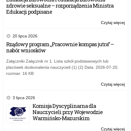
po
zdrowie seksualne – rozporządzenia Ministra
rea
Edukacji podpisane
Pr
–
Czytaj więcej
o:
rok
„La
szk
Mó
20 lipca 2026
20
prof
Rządowy program „Pracownie kompas jutra” –
po
nabór wniosków
rea
Pr
Załączniki Załącznik nr 1. Lista szkół podstawowych lub
–
placówek doskonalenia nauczycieli (1) (2) Data: 2026-07-20,
rok
rozmiar: 16 KB
szk
20
Czytaj więcej
o:
„La
Mó
3 lipca 2026
prof
Komisja Dyscyplinarna dla
po
Nauczycieli przy Wojewodzie
rea
Warmińsko-Mazurskim
Pr
–
Czytaj więcej
o: