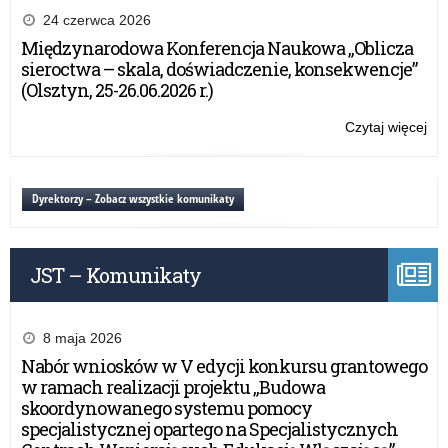
Mó
24 czerwca 2026
prof
Międzynarodowa Konferencja Naukowa „Oblicza
po
sieroctwa – skala, doświadczenie, konsekwencje”
rea
(Olsztyn, 25-26.06.2026 r.)
Pr
–
Czytaj więcej
o:
rok
„La
szk
Mó
20
prof
Dyrektorzy – Zobacz wszystkie komunikaty
po
rea
Pr
JST – Komunikaty
–
rok
szk
20
8 maja 2026
Nabór wniosków w V edycji konkursu grantowego
w ramach realizacji projektu „Budowa
skoordynowanego systemu pomocy
specjalistycznej opartego na Specjalistycznych