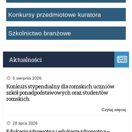
Konkursy przedmiotowe kuratora
Szkolnictwo branżowe
Aktualności
5 sierpnia 2026
Konkurs stypendialny dla romskich uczniów
szkół ponadpodstawowych oraz studentów
romskich
Czytaj więcej
o:
„La
Mó
28 lipca 2026
prof
Edukacja zdrowotna i edukacja zdrowotna –