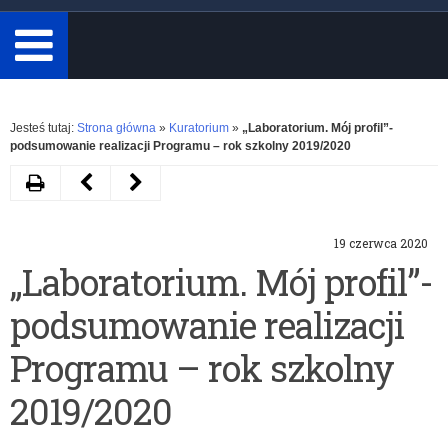
minimum
3
znaki.
Rozwiń
Jesteś tutaj:
Strona główna
»
Kuratorium
»
„Laboratorium. Mój profil”-
podsumowanie realizacji Programu – rok szkolny 2019/2020
Drukuj
Następny
Poprzedni
artykuł
artykuł
19 czerwca 2020
2019/2020
Podsumowanie
„Laboratorium. Mój profil”-
–
konkursów
podsumowanie realizacji
IV
przedmiotowych
edycja
organizowanych
Programu – rok szkolny
Laboratorium
w
2019/2020
roku