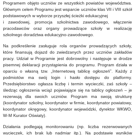
Programem objęto uczniów ze wszystkich powiatów województwa.
Głównym celem Programu jest wsparcie uczniów klas VII i VIII szkół
podstawowych w wyborze przyszłej ścieżki edukacyjnej
i zawodowej, promocja szkolnictwa zawodowego, włączenie
pracodawców oraz organy prowadzące szkoły w realizację
szkolnego doradztwa edukacyjno-zawodowego.
Na podkreślenie zasługuje rola organów prowadzących szkoły,
które finansują dojazd do zwiedzanych przez uczniów zakładów
pracy. Udział w Programie jest dobrowolny i następuje w drodze
pisemnej deklaracji przystąpienia do programu. Program działa w
oparciu o własną tzw. „Internetową tablicę ogłoszeń”. Każdy z
podmiotów ma swój login i hasło dostępu do platformy.
Przedsiębiorstwo ogłasza liczbę i termin wycieczki, zaś szkoły –
śledząc ogłoszenia wciąż pojawiające się na tablicy ogłoszeń – je
rezerwują dla swoich uczniów. Program ma swoją strukturę
(koordynator szkolny, koordynator w firmie, koordynator powiatowy,
koordynator okręgowy, koordynator wojewódzki, dyrektor WKWO,
W-M Kurator Oświaty).
Działania podlegają monitorowaniu (np. liczba rezerwowanych
wycieczek, ich brak lub nadmiar itp.). Na podstawie wyników