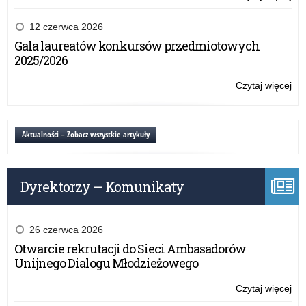
rok
„La
szk
Mó
12 czerwca 2026
20
prof
Gala laureatów konkursów przedmiotowych
po
2025/2026
rea
Pr
Czytaj więcej
o:
–
„La
rok
Mó
szk
prof
Aktualności – Zobacz wszystkie artykuły
20
po
rea
Pr
Dyrektorzy – Komunikaty
–
rok
szk
20
26 czerwca 2026
Otwarcie rekrutacji do Sieci Ambasadorów
Unijnego Dialogu Młodzieżowego
Czytaj więcej
o:
„La