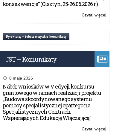
mobilność
konsekwencje” (Olsztyn, 25-26.06.2026 r.)
uczniów”
Czytaj więcej
o:
Nabór
do
projektu
Dyrektorzy – Zobacz wszystkie komunikaty
„Ponadnarod
mobilność
uczniów”
JST – Komunikaty
8 maja 2026
Nabór wniosków w V edycji konkursu
grantowego w ramach realizacji projektu
„Budowa skoordynowanego systemu
pomocy specjalistycznej opartego na
Specjalistycznych Centrach
Wspierających Edukację Włączającą”
Czytaj więcej
o: