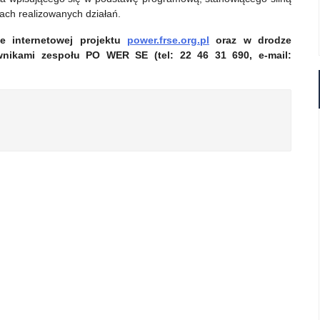
ch realizowanych działań.
e internetowej projektu
power.frse.org.pl
oraz w drodze
ownikami zespołu PO WER SE (
t
el: 2
2
46 31 690, e-mail: