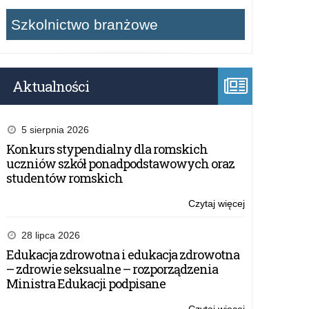
Szkolnictwo branżowe
Aktualności
5 sierpnia 2026
Konkurs stypendialny dla romskich
uczniów szkół ponadpodstawowych oraz
studentów romskich
Czytaj więcej
o:
Nabór
do
28 lipca 2026
projektu
Edukacja zdrowotna i edukacja zdrowotna
„Ponadnarod
– zdrowie seksualne – rozporządzenia
mobilność
Ministra Edukacji podpisane
uczniów”