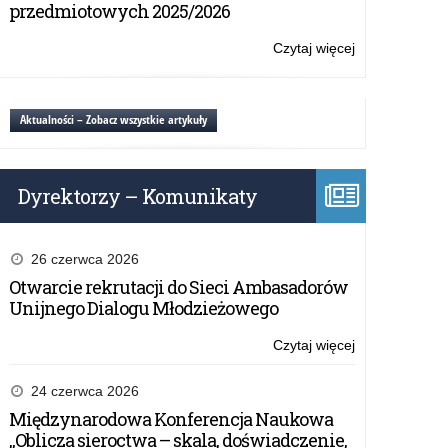
„Ponadnarod
przedmiotowych 2025/2026
mobilność
uczniów”
Czytaj więcej
o:
Nabór
do
projektu
Aktualności – Zobacz wszystkie artykuły
„Ponadnarod
mobilność
uczniów”
Dyrektorzy – Komunikaty
26 czerwca 2026
Otwarcie rekrutacji do Sieci Ambasadorów
Unijnego Dialogu Młodzieżowego
Czytaj więcej
o:
Nabór
do
24 czerwca 2026
projektu
Międzynarodowa Konferencja Naukowa
„Ponadnarod
„Oblicza sieroctwa – skala, doświadczenie,