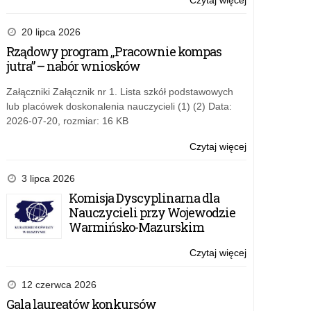
Czytaj więcej
o:
Nabór
do
20 lipca 2026
projektu
Rządowy program „Pracownie kompas
„Ponadnarod
jutra” – nabór wniosków
mobilność
uczniów”
Załączniki Załącznik nr 1. Lista szkół podstawowych
lub placówek doskonalenia nauczycieli (1) (2) Data:
2026-07-20, rozmiar: 16 KB
Czytaj więcej
o:
Nabór
do
3 lipca 2026
projektu
Komisja Dyscyplinarna dla
„Ponadnarod
Nauczycieli przy Wojewodzie
mobilność
Warmińsko-Mazurskim
uczniów”
Czytaj więcej
o:
Nabór
do
12 czerwca 2026
projektu
Gala laureatów konkursów