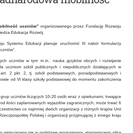
mobilność uczniów”
organizowanego przez Fundację Rozwoju
edza Edukacja Rozwój.
u Systemu Edukacji planuje uruchomić III nabór formularzy
czniów”.
ych uczniów w tym m.in.: nauka języków obcych i rozwijanie
a uczniom szkół publicznych i niepublicznych działających w
rt. 2 pkt. 2, tj. szkół podstawowych, ponadpodstawowych i
niowie od VI klasy szkoły podstawowej do momentu zakończenia
grup uczniów liczących 10-20 osób wraz z opiekunami, trwające
i od ilości zaplanowanych wyjazdów zagranicznych, może trwać 6
uczestnictwo co najmniej dwóch organizacji z różnych krajów Unii
 Rzeczpospolitej Polskiej i organizacji przyjmującej z innego kraju
 wpisującego się w podstawę programową, stanowiącego silną