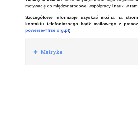
motywację do międzynarodowej współpracy i nauki w rama
Szczegółowe informacje uzyskać można na stroni
kontaktu telefonicznego bądź mailowego z prac
powerse@frse.org.pl
)
R
Metryka
o
z
w
i
ń