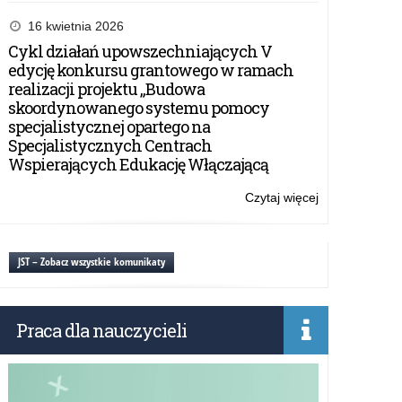
Nabór
do
16 kwietnia 2026
projektu
Cykl działań upowszechniających V
„Ponadnarod
edycję konkursu grantowego w ramach
mobilność
realizacji projektu „Budowa
uczniów”
skoordynowanego systemu pomocy
specjalistycznej opartego na
Specjalistycznych Centrach
Wspierających Edukację Włączającą
Czytaj więcej
o:
Nabór
do
projektu
JST – Zobacz wszystkie komunikaty
„Ponadnarod
mobilność
uczniów”
Praca dla nauczycieli