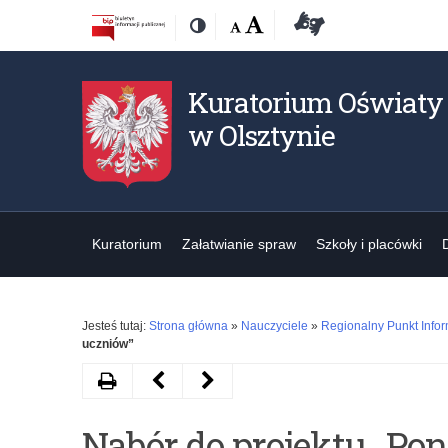
Przejdź
Przejdź
Dostępność
Rozmiar
Domyślna
Wielka
Deklaracja
Kontrast
do
do
czcionki:
dostępności
treśći
nawigacji
Kuratorium Oświaty
w Olsztynie
Kuratorium
Załatwianie spraw
Szkoły i placówki
Jesteś tutaj:
Strona główna
»
Nauczyciele
»
Regionalny Punkt Info
uczniów”
Drukuj
Następny
Poprzedni
artykuł
artykuł
Nabór do projektu „P