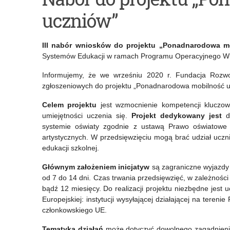
Erasmus
Regionalny
uczniów”
dla
Punkt
szkół
Informacyjny
III nabór wniosków do projektu „Ponadnarodowa 
i
Programu
Systemów Edukacji w ramach Programu Operacyjnego Wi
placówek
Erasmus+
Informujemy, że we wrześniu 2020 r. Fundacja Rozwoj
zgłoszeniowych do projektu „Ponadnarodowa mobilność u
na
lata
Celem projektu
jest wzmocnienie kompetencji kluczow
umiejętności uczenia się.
Projekt dedykowany jest
dl
2021-
systemie oświaty zgodnie z ustawą Prawo oświatowe a
artystycznych. W przedsięwzięciu mogą brać udział ucz
2027
edukacji szkolnej.
–
Głównym założeniem inicjatyw
są zagraniczne wyjazdy 
kampania
od 7 do 14 dni. Czas trwania przedsięwzięć, w zależnośc
bądź 12 miesięcy. Do realizacji projektu niezbędne jest 
informacyjna
Europejskiej: instytucji wysyłającej działającej na terenie
członkowskiego UE.
Tematyka działań
może dotyczyć dowolnego zagadnienia