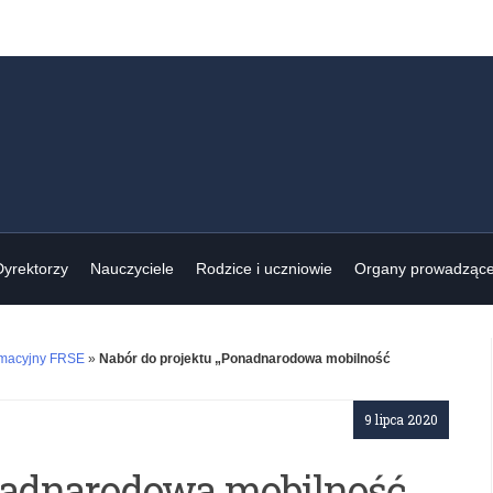
Dyrektorzy
Nauczyciele
Rodzice i uczniowie
Organy prowadząc
rmacyjny FRSE
»
Nabór do projektu „Ponadnarodowa mobilność
9 lipca 2020
onadnarodowa mobilność