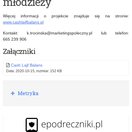
młodzieży
dobra
–
dziecka”
postaw
Więcej informacji o projekcie znajduje się na stronie:
na
www.cashlajfbalans.pl
rodzinę
Kontakt: k.trocinska@marketingspoleczny.pl lub telefon:
665 239 906
Załączniki
Cash Lajf Balans
Data: 2020-10-15, rozmiar: 152 KB
R
Metryka
o
z
w
i
ń