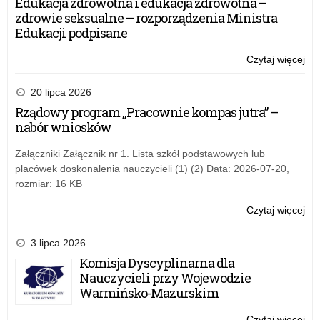
Edukacja zdrowotna i edukacja zdrowotna –
ka
zdrowie seksualne – rozporządzenia Ministra
spo
Edukacji podpisane
ed
o
Czytaj więcej
o:
prz
„C
dla
Laj
20 lipca 2026
mło
Bal
Rządowy program „Pracownie kompas jutra” –
ka
nabór wniosków
spo
ed
Załączniki Załącznik nr 1. Lista szkół podstawowych lub
o
placówek doskonalenia nauczycieli (1) (2) Data: 2026-07-20,
prz
rozmiar: 16 KB
dla
mło
Czytaj więcej
o:
„C
Laj
3 lipca 2026
Bal
Komisja Dyscyplinarna dla
ka
Nauczycieli przy Wojewodzie
spo
Warmińsko-Mazurskim
ed
o
Czytaj więcej
o: