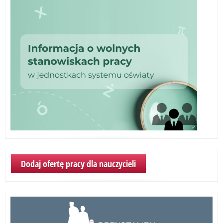
dla
mło
Dodaj ofertę pracy dla nauczycieli