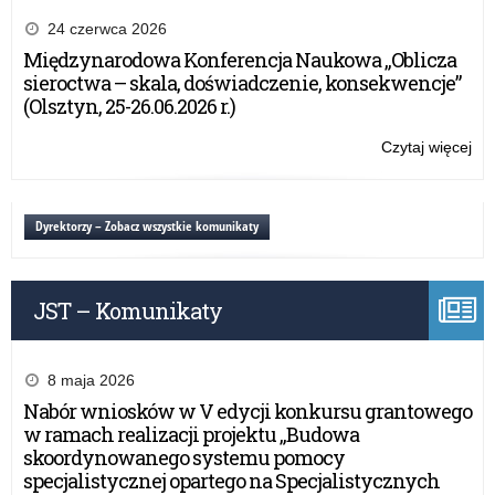
„C
Laj
24 czerwca 2026
Bal
Międzynarodowa Konferencja Naukowa „Oblicza
ka
sieroctwa – skala, doświadczenie, konsekwencje”
spo
(Olsztyn, 25-26.06.2026 r.)
ed
o
Czytaj więcej
o:
prz
„C
dla
Laj
mło
Bal
Dyrektorzy – Zobacz wszystkie komunikaty
ka
spo
ed
JST – Komunikaty
o
prz
dla
mło
8 maja 2026
Nabór wniosków w V edycji konkursu grantowego
w ramach realizacji projektu „Budowa
skoordynowanego systemu pomocy
specjalistycznej opartego na Specjalistycznych