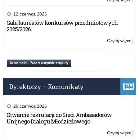
prz
„C
dla
Laj
12 czerwca 2026
mło
Bal
Gala laureatów konkursów przedmiotowych
ka
2025/2026
spo
ed
Czytaj więcej
o:
o
„C
prz
Laj
dla
Bal
Aktualności – Zobacz wszystkie artykuły
mło
ka
spo
ed
Dyrektorzy – Komunikaty
o
prz
dla
mło
26 czerwca 2026
Otwarcie rekrutacji do Sieci Ambasadorów
Unijnego Dialogu Młodzieżowego
Czytaj więcej
o: