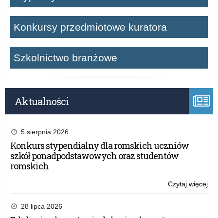
Konkursy przedmiotowe kuratora
Szkolnictwo branżowe
Aktualności
5 sierpnia 2026
Konkurs stypendialny dla romskich uczniów
szkół ponadpodstawowych oraz studentów
romskich
Czytaj więcej
o:
„C
Laj
28 lipca 2026
Bal