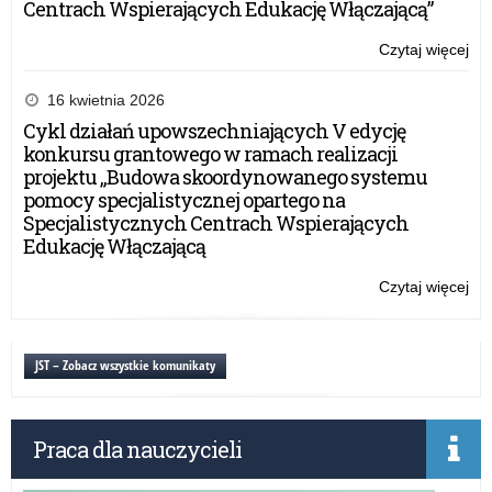
Centrach Wspierających Edukację Włączającą”
Czytaj więcej
o:
„C
Laj
16 kwietnia 2026
Bal
Cykl działań upowszechniających V edycję
ka
konkursu grantowego w ramach realizacji
spo
projektu „Budowa skoordynowanego systemu
ed
pomocy specjalistycznej opartego na
o
Specjalistycznych Centrach Wspierających
prz
Edukację Włączającą
dla
mło
Czytaj więcej
o:
„C
Laj
Bal
JST – Zobacz wszystkie komunikaty
ka
spo
ed
Praca dla nauczycieli
o
prz