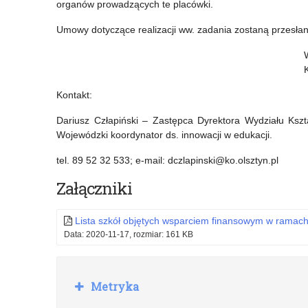
organów prowadzących te placówki.
Umowy dotyczące realizacji ww. zadania zostaną przesł
Kontakt:
Dariusz Człapiński – Zastępca Dyrektora Wydziału Kszt
Wojewódzki koordynator ds. innowacji w edukacji.
tel. 89 52 32 533; e-mail: dczlapinski@ko.olsztyn.pl
Załączniki
Lista szkół objętych wsparciem finansowym w ramac
Data: 2020-11-17, rozmiar: 161 KB
R
Metryka
o
z