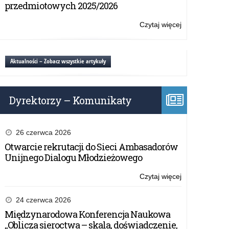
tablica”
przedmiotowych 2025/2026
–
wsparcie
Czytaj więcej
o:
finansowe
Rządowy
w
program
2020
„Aktywna
Aktualności – Zobacz wszystkie artykuły
roku
tablica”
–
wsparcie
Dyrektorzy – Komunikaty
finansowe
w
2020
roku
26 czerwca 2026
Otwarcie rekrutacji do Sieci Ambasadorów
Unijnego Dialogu Młodzieżowego
Czytaj więcej
o:
Rządowy
program
24 czerwca 2026
„Aktywna
Międzynarodowa Konferencja Naukowa
tablica”
„Oblicza sieroctwa – skala, doświadczenie,