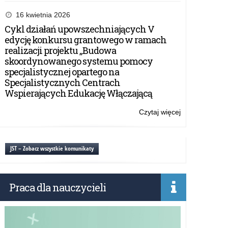
Rządowy
program
16 kwietnia 2026
„Aktywna
Cykl działań upowszechniających V
tablica”
edycję konkursu grantowego w ramach
–
realizacji projektu „Budowa
wsparcie
skoordynowanego systemu pomocy
finansowe
specjalistycznej opartego na
w
Specjalistycznych Centrach
2020
Wspierających Edukację Włączającą
roku
Czytaj więcej
o:
Rządowy
program
„Aktywna
JST – Zobacz wszystkie komunikaty
tablica”
–
wsparcie
Praca dla nauczycieli
finansowe
w
2020
roku