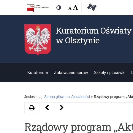
Przejdź
Przejdź
Dostępność
Rozmiar
Domyślna
Wielka
Deklaracja
Kontrast
do
do
czcionki:
dostępności
treśći
nawigacji
Kuratorium Oświaty
w Olsztynie
Kuratorium
Załatwianie spraw
Szkoły i placówki
Jesteś tutaj:
Strona główna
»
Aktualności
»
Rządowy program „Akty
Drukuj
Następny
Poprzedni
artykuł
artykuł
Rządowy program „Akt
Lista
Zarządzanie