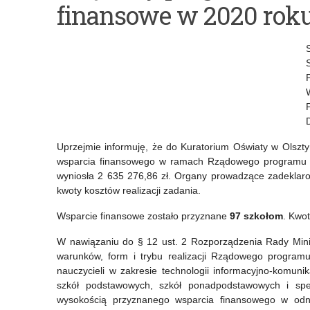
finansowe w 2020 rok
szkół/placówek,
zespołem/zasobami
które
ludzkimi
otrzymały
w
Certyfikat
dobie
Szkoła
pandemii
Wierna
–
Uprzejmie informuję, że do Kuratorium Oświaty w Olsz
Dziedzictwu
konferencja
wsparcia finansowego w ramach Rządowego programu „A
online
wyniosła 2 635 276,86 zł. Organy prowadzące zadeklar
kwoty kosztów realizacji zadania.
Wsparcie finansowe zostało przyznane
97 szkołom
. Kwo
W nawiązaniu do § 12 ust. 2 Rozporządzenia Rady Mini
warunków, form i trybu realizacji Rządowego programu 
nauczycieli w zakresie technologii informacyjno-komun
szkół podstawowych, szkół ponadpodstawowych i sp
wysokością przyznanego wsparcia finansowego w odn