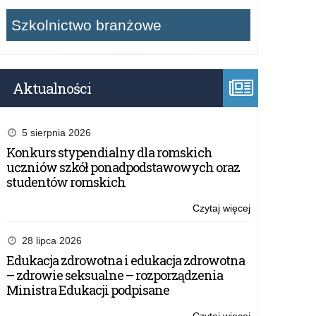
Szkolnictwo branżowe
Aktualności
5 sierpnia 2026
Konkurs stypendialny dla romskich
uczniów szkół ponadpodstawowych oraz
studentów romskich
Czytaj więcej
o:
Rządowy
program
28 lipca 2026
„Aktywna
Edukacja zdrowotna i edukacja zdrowotna
tablica”
– zdrowie seksualne – rozporządzenia
–
Ministra Edukacji podpisane
wsparcie
finansowe