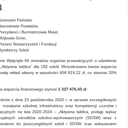
u
Szanowni Państwo
Starostowie Powiatów,
Prezydenci i Burmistrzowie Miast,
Wójtowie Gmin,
Prezesi Stowarzyszeń i Fundacji
Dyrektorzy Szkół
tynie Wpłynęło 69 wniosków organów prowadzących o udzielenie
ktywna tablica” dla 192 szkół. Wnioskowana kwota wsparcia
owały wkład własny w wysokości 658 819,22 zł, co stanowi 20%
ta wsparcia finansowego wynosi
1 337 470,43 zł
.
strów z dnia 23 października 2020 r. w sprawie szczegółowych
rozwijania szkolnej infrastruktury oraz kompetencji uczniów i
ikacyjnych na lata 2020-2024 – „Aktywna tablica, podaję wykaz
ecjalnych ośrodków szkolno-wychowawczych (SOSW) wraz z
iesieniu do poszczególnych szkół i SOSW oraz wskazaniem