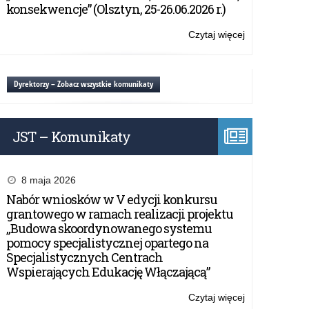
–
konsekwencje” (Olsztyn, 25-26.06.2026 r.)
wsparcie
finansowe
Czytaj więcej
o:
w
Rządowy
2020
program
roku
„Aktywna
Dyrektorzy – Zobacz wszystkie komunikaty
tablica”
–
wsparcie
JST – Komunikaty
finansowe
w
2020
roku
8 maja 2026
Nabór wniosków w V edycji konkursu
grantowego w ramach realizacji projektu
„Budowa skoordynowanego systemu
pomocy specjalistycznej opartego na
Specjalistycznych Centrach
Wspierających Edukację Włączającą”
Czytaj więcej
o: