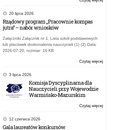
Czytaj więcej
o:
w
Rządowy
2020
program
20 lipca 2026
roku
„Aktywna
Rządowy program „Pracownie kompas
tablica”
jutra” – nabór wniosków
–
wsparcie
Załączniki Załącznik nr 1. Lista szkół podstawowych
finansowe
lub placówek doskonalenia nauczycieli (1) (2) Data:
w
2026-07-20, rozmiar: 16 KB
2020
roku
Czytaj więcej
o:
Rządowy
program
3 lipca 2026
„Aktywna
Komisja Dyscyplinarna dla
tablica”
Nauczycieli przy Wojewodzie
–
Warmińsko-Mazurskim
wsparcie
finansowe
Czytaj więcej
o:
w
Rządowy
2020
program
12 czerwca 2026
roku
„Aktywna
Gala laureatów konkursów