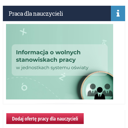
(8
12
Praca dla nauczycieli
12
12)
i
de
mł
lud
cza
int
Dodaj ofertę pracy dla nauczycieli