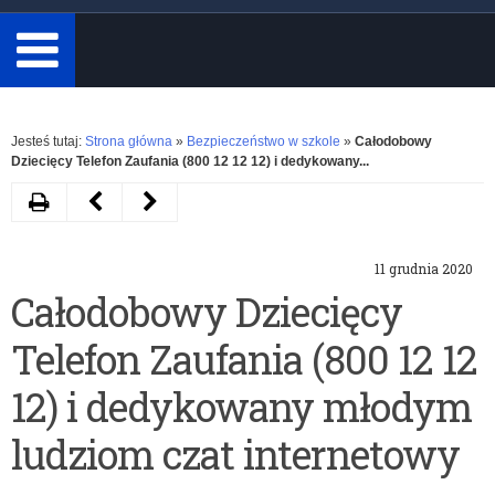
minimum
3
znaki.
Rozwiń
Jesteś tutaj:
Strona główna
»
Bezpieczeństwo w szkole
»
Całodobowy
Dziecięcy Telefon Zaufania (800 12 12 12) i dedykowany...
Drukuj
Następny
Poprzedni
artykuł
artykuł
11 grudnia 2020
„Bezpieczna
Spot
Całodobowy Dziecięcy
Szkoła
profilaktyczny
Telefon Zaufania (800 12 12
Krokodylka
adresowany
Tirka”
do
12) i dedykowany młodym
–
rodziców
ludziom czat internetowy
zajęcia