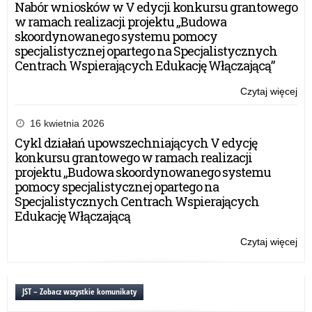
mł
Nabór wniosków w V edycji konkursu grantowego
lud
w ramach realizacji projektu „Budowa
cza
skoordynowanego systemu pomocy
int
specjalistycznej opartego na Specjalistycznych
Centrach Wspierających Edukację Włączającą”
Czytaj więcej
o:
Ca
Dzi
16 kwietnia 2026
Tel
Cykl działań upowszechniających V edycję
Zau
konkursu grantowego w ramach realizacji
(8
projektu „Budowa skoordynowanego systemu
12
pomocy specjalistycznej opartego na
12
Specjalistycznych Centrach Wspierających
12)
Edukację Włączającą
i
de
Czytaj więcej
o:
mł
Ca
lud
Dzi
cza
Tel
JST – Zobacz wszystkie komunikaty
int
Zau