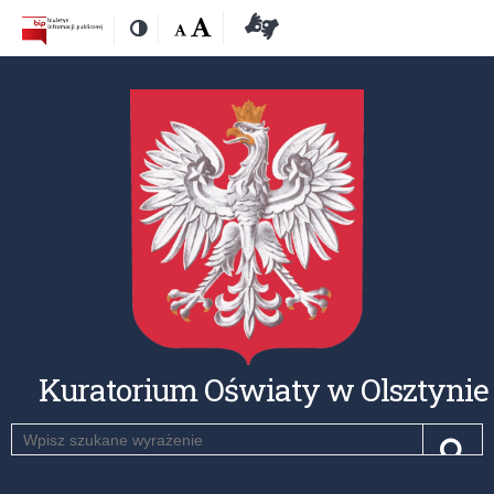
Przejdź
Przejdź
Dostępność
Rozmiar
Domyślna
Wielka
Deklaracja
Kontrast
do
do
czcionki:
dostępności
treśći
nawigacji
Kuratorium Oświaty w Olsztynie
Szukaj
Pole
Szu
wymagane.
Wpisz