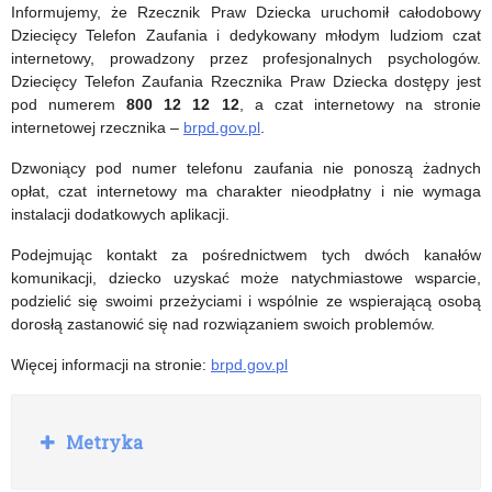
online
Informujemy, że Rzecznik Praw Dziecka uruchomił całodobowy
Dziecięcy Telefon Zaufania i dedykowany młodym ludziom czat
dla
internetowy, prowadzony przez profesjonalnych psychologów.
uczniów
Dziecięcy Telefon Zaufania Rzecznika Praw Dziecka dostępy jest
pod numerem
800 12 12 12
, a czat internetowy na stronie
klas
internetowej rzecznika –
brpd.gov.pl
.
1-
Dzwoniący pod numer telefonu zaufania nie ponoszą żadnych
opłat, czat internetowy ma charakter nieodpłatny i nie wymaga
3
instalacji dodatkowych aplikacji.
Podejmując kontakt za pośrednictwem tych dwóch kanałów
komunikacji, dziecko uzyskać może natychmiastowe wsparcie,
podzielić się swoimi przeżyciami i wspólnie ze wspierającą osobą
dorosłą zastanowić się nad rozwiązaniem swoich problemów.
Więcej informacji na stronie:
brpd.gov.pl
R
Metryka
o
z