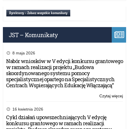
„Be
Ogó
na
Ko
Dyrektorzy – Zobacz wszystkie komunikaty
wsi
Pla
ma
dla
–
Dzi
od
JST – Komunikaty
po
30
ha
lat
„Be
z
na
8 maja 2026
KR
wsi
Nabór wniosków w V edycji konkursu grantowego
wy
ma
w ramach realizacji projektu „Budowa
za
–
skoordynowanego systemu pomocy
od
specjalistycznej opartego na Specjalistycznych
30
Centrach Wspierających Edukację Włączającą”
lat
z
Czytaj więcej
o:
KR
XI
wy
Ogó
16 kwietnia 2026
za
Ko
Cykl działań upowszechniających V edycję
Pla
konkursu grantowego w ramach realizacji
dla