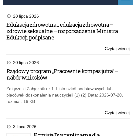
28 lipca 2026
Edukacja zdrowotna i edukacja zdrowotna –
zdrowie seksualne – rozporządzenia Ministra
Edukacji podpisane
Czytaj więcej
o:
XI
Ogó
20 lipca 2026
Ko
Rządowy program „Pracownie kompas jutra” –
Pla
nabór wniosków
dla
Dzi
Załączniki Załącznik nr 1. Lista szkół podstawowych lub
po
placówek doskonalenia nauczycieli (1) (2) Data: 2026-07-20,
ha
rozmiar: 16 KB
„Be
na
Czytaj więcej
o:
wsi
XI
ma
Ogó
3 lipca 2026
–
Ko
Komisja Dyscyplinarna dla