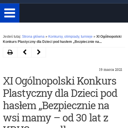
minimum
3
znaki.
Rozwiń
Jesteś tutaj:
Strona główna
»
Konkursy, olimpiady, turnieje
»
XI Ogólnopolski
Konkurs Plastyczny dla Dzieci pod hasłem „Bezpiecznie na...
Drukuj
Następny
Poprzedni
artykuł
artykuł
19 marca 2021
II
Konkurs
XI Ogólnopolski Konkurs
Ogólnopolski
dla
Plastyczny dla Dzieci pod
Konkurs
uczniów
dla
klas
hasłem „Bezpiecznie na
Dzieci
IV-
wsi mamy – od 30 lat z
na
VII