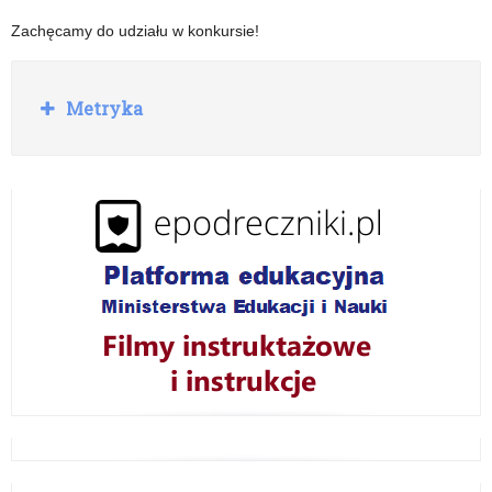
Zachęcamy do udziału w konkursie!
R
Metryka
o
z
w
i
ń