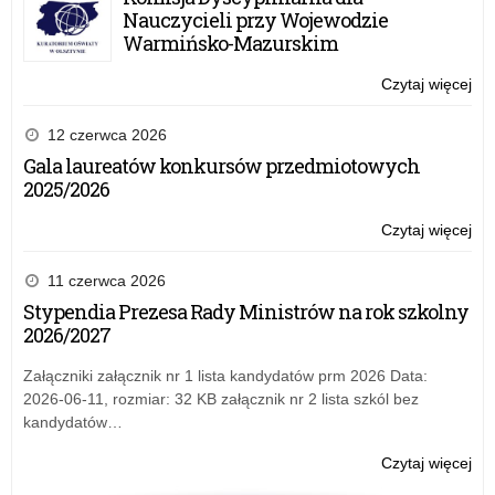
od
Pla
Nauczycieli przy Wojewodzie
30
dla
Warmińsko-Mazurskim
lat
Dzi
z
po
Czytaj więcej
o:
KR
ha
XI
wy
„Be
Ogó
12 czerwca 2026
za
na
Ko
Gala laureatów konkursów przedmiotowych
wsi
Pla
2025/2026
ma
dla
–
Dzi
Czytaj więcej
o:
od
po
XI
30
ha
Ogó
11 czerwca 2026
lat
„Be
Ko
Stypendia Prezesa Rady Ministrów na rok szkolny
z
na
Pla
2026/2027
KR
wsi
dla
wy
ma
Dzi
Załączniki załącznik nr 1 lista kandydatów prm 2026 Data:
za
–
po
2026-06-11, rozmiar: 32 KB załącznik nr 2 lista szkól bez
od
ha
kandydatów…
30
„Be
lat
na
Czytaj więcej
o:
z
wsi
XI