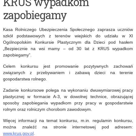
KRUS wypadkom
Rymowankę
szkół
zapobiegamy
o
podstawowych
Bezpieczeństwie
pt.
Kasa Rolniczego Ubezpieczenia Społecznego zaprasza uczniów
w
„Warszawa
szkół podstawowych z terenów wiejskich do udziału w XI
Ogólnopolskim Konkursie Plastycznym dla Dzieci pod hasłem
Gospodarstwie
jest
„Bezpiecznie na wsi mamy – od 30 lat z KRUS wypadkom
Rolnym
klawa”
zapobiegamy”.
Celem konkursu jest promowanie pozytywnych zachowań
związanych z przebywaniem i zabawą dzieci na terenie
gospodarstwa rolnego.
Zadanie konkursowe polega na wykonaniu dwuwymiarowej pracy
plastycznej w formacie A-3, w dowolnej technice, obrazującej
sposoby zapobiegania wypadkom przy pracy w gospodarstwie
rolnym oraz rolniczym chorobom zawodowym.
Więcej informacji na temat konkursu, m.in. regulamin konkursu,
można znaleźć na stronie internetowej pod adresem:
www.krus.gov.pl
.