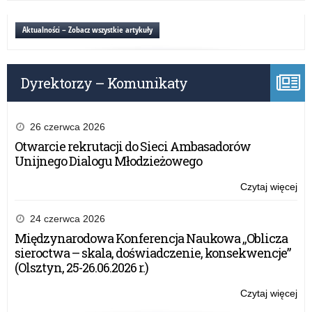
KR
ma
Ogó
wy
–
Ko
Aktualności – Zobacz wszystkie artykuły
za
od
Pla
30
dla
lat
Dzi
Dyrektorzy – Komunikaty
z
po
KR
ha
wy
„Be
za
na
26 czerwca 2026
wsi
Otwarcie rekrutacji do Sieci Ambasadorów
ma
Unijnego Dialogu Młodzieżowego
–
od
Czytaj więcej
o:
30
XI
lat
Ogó
24 czerwca 2026
z
Ko
Międzynarodowa Konferencja Naukowa „Oblicza
KR
Pla
sieroctwa – skala, doświadczenie, konsekwencje”
wy
dla
(Olsztyn, 25-26.06.2026 r.)
za
Dzi
po
Czytaj więcej
o:
ha
XI