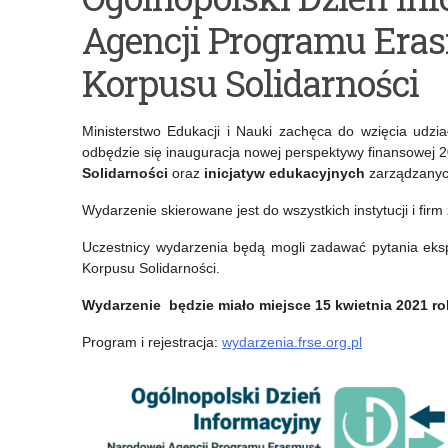
Wolne
Konkursy
Agencji Programu Eras
stanowiska
na
w
stanowiska
Korpusu Solidarności
ORPEG
nauczycieli
Ministerstwo Edukacji i Nauki zachęca do wzięcia udzia
w
odbędzie się inauguracja nowej perspektywy finansowej
Szkole
Solidarności
oraz
inicjatyw edukacyjnych
zarządzanyc
Europejskiej
Wydarzenie skierowane jest do wszystkich instytucji i fir
w
Uczestnicy wydarzenia będą mogli zadawać pytania eks
Korpusu Solidarności.
Brukseli
i
Wydarzenie będzie miało miejsce 15 kwietnia 2021 rok
w
Program i rejestracja:
wydarzenia.frse.org.pl
Luksemburgu