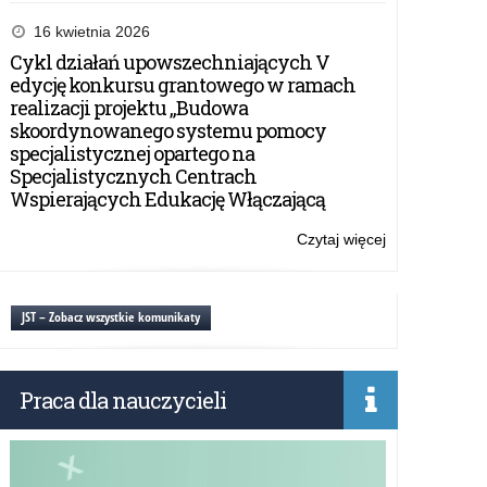
Ogólnopolski
Dzień
16 kwietnia 2026
Informacyjny
Cykl działań upowszechniających V
Narodowej
edycję konkursu grantowego w ramach
Agencji
realizacji projektu „Budowa
Programu
skoordynowanego systemu pomocy
Erasmus+
specjalistycznej opartego na
i
Specjalistycznych Centrach
Europejskiego
Wspierających Edukację Włączającą
Korpusu
Solidarności
Czytaj więcej
o:
Ogólnopolski
Dzień
Informacyjny
JST – Zobacz wszystkie komunikaty
Narodowej
Agencji
Programu
Praca dla nauczycieli
Erasmus+
i
Europejskiego
Korpusu