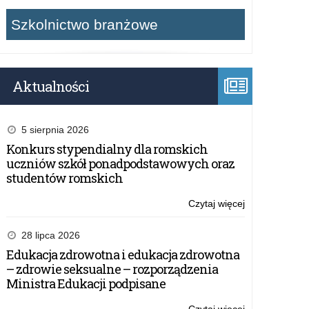
Szkolnictwo branżowe
Aktualności
5 sierpnia 2026
Konkurs stypendialny dla romskich
uczniów szkół ponadpodstawowych oraz
studentów romskich
Czytaj więcej
o:
Ogólnopolski
Dzień
28 lipca 2026
Informacyjny
Edukacja zdrowotna i edukacja zdrowotna
Narodowej
– zdrowie seksualne – rozporządzenia
Agencji
Ministra Edukacji podpisane
Programu
Erasmus+