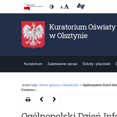
Przejdź
Przejdź
Dostępność
Rozmiar
Domyślna
Wielka
Deklaracja
Kontrast
do
do
czcionki:
dostępności
treśći
nawigacji
Kuratorium Oświaty
w Olsztynie
Kuratorium
Załatwianie spraw
Szkoły i placówki
Jesteś tutaj:
Strona główna
»
Aktualności
»
Ogólnopolski Dzień In
Korpusu...
Drukuj
Następny
Poprzedni
artykuł
artykuł
Ogólnopolski Dzień In