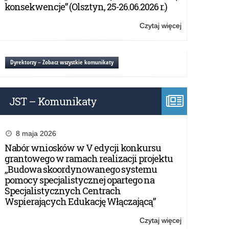
Agencji
konsekwencje” (Olsztyn, 25-26.06.2026 r.)
Programu
Erasmus+
Czytaj więcej
o:
i
Ogólnopolski
Europejskiego
Dzień
Korpusu
Informacyjny
Dyrektorzy – Zobacz wszystkie komunikaty
Solidarności
Narodowej
Agencji
Programu
JST – Komunikaty
Erasmus+
i
Europejskiego
Korpusu
8 maja 2026
Solidarności
Nabór wniosków w V edycji konkursu
grantowego w ramach realizacji projektu
„Budowa skoordynowanego systemu
pomocy specjalistycznej opartego na
Specjalistycznych Centrach
Wspierających Edukację Włączającą”
Czytaj więcej
o: