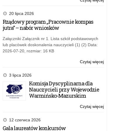
Czytaj więcej
o:
i
Ogólnopolski
Europejskiego
Dzień
20 lipca 2026
Korpusu
Informacyjny
Rządowy program „Pracownie kompas
Solidarności
Narodowej
jutra” – nabór wniosków
Agencji
Programu
Załączniki Załącznik nr 1. Lista szkół podstawowych
Erasmus+
lub placówek doskonalenia nauczycieli (1) (2) Data:
i
2026-07-20, rozmiar: 16 KB
Europejskiego
Korpusu
Czytaj więcej
o:
Solidarności
Ogólnopolski
Dzień
3 lipca 2026
Informacyjny
Komisja Dyscyplinarna dla
Narodowej
Nauczycieli przy Wojewodzie
Agencji
Warmińsko-Mazurskim
Programu
Erasmus+
Czytaj więcej
o:
i
Ogólnopolski
Europejskiego
Dzień
12 czerwca 2026
Korpusu
Informacyjny
Gala laureatów konkursów
Solidarności