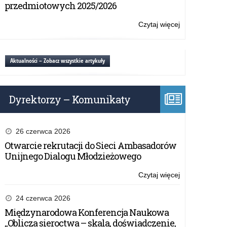
Narodowej
przedmiotowych 2025/2026
Agencji
Programu
Czytaj więcej
o:
Erasmus+
Ogólnopolski
i
Dzień
Europejskiego
Informacyjny
Aktualności – Zobacz wszystkie artykuły
Korpusu
Narodowej
Solidarności
Agencji
Programu
Dyrektorzy – Komunikaty
Erasmus+
i
Europejskiego
Korpusu
26 czerwca 2026
Solidarności
Otwarcie rekrutacji do Sieci Ambasadorów
Unijnego Dialogu Młodzieżowego
Czytaj więcej
o:
Ogólnopolski
Dzień
24 czerwca 2026
Informacyjny
Międzynarodowa Konferencja Naukowa
Narodowej
„Oblicza sieroctwa – skala, doświadczenie,