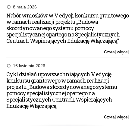
8 maja 2026
Nabór wniosków w V edycji konkursu grantowego
w ramach realizacji projektu „Budowa
skoordynowanego systemu pomocy
specjalistycznej opartego na Specjalistycznych
Centrach Wspierających Edukację Włączającą”
Czytaj więcej
o:
Za
pra
16 kwietnia 2026
sta
Cykl działań upowszechniających V edycję
prz
konkursu grantowego w ramach realizacji
projektu „Budowa skoordynowanego systemu
pomocy specjalistycznej opartego na
Specjalistycznych Centrach Wspierających
Edukację Włączającą
Czytaj więcej
o:
Za
pra