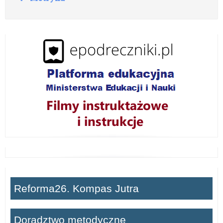
o
z
w
i
ń
Reforma26. Kompas Jutra
Doradztwo metodyczne