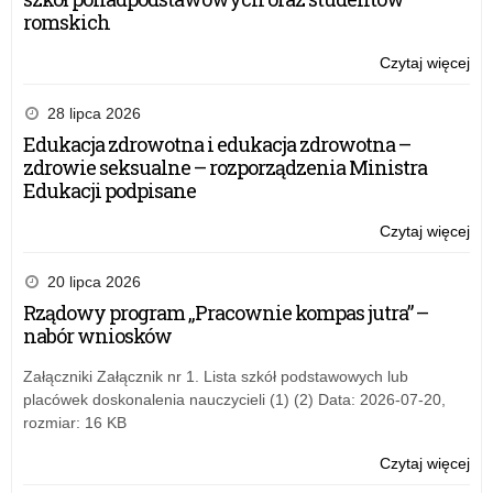
romskich
Czytaj więcej
o:
Za
pra
28 lipca 2026
sta
Edukacja zdrowotna i edukacja zdrowotna –
prz
zdrowie seksualne – rozporządzenia Ministra
Edukacji podpisane
Czytaj więcej
o:
Za
pra
20 lipca 2026
sta
Rządowy program „Pracownie kompas jutra” –
prz
nabór wniosków
Załączniki Załącznik nr 1. Lista szkół podstawowych lub
placówek doskonalenia nauczycieli (1) (2) Data: 2026-07-20,
rozmiar: 16 KB
Czytaj więcej
o:
Za