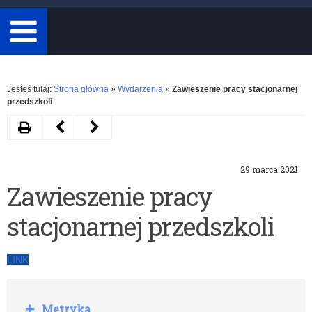
minimum
3
znaki.
Rozwiń
Jesteś tutaj:
Strona główna
»
Wydarzenia
»
Zawieszenie pracy stacjonarnej
przedszkoli
Drukuj
Następny
Poprzedni
artykuł
artykuł
29 marca 2021
Rekrutacja
Egzamin
Zawieszenie pracy
do
maturalny
stacjonarnej przedszkoli
Sejmu
w
Dzieci
Formule
LINK
i
2023
Młodzieży
R
Metryka