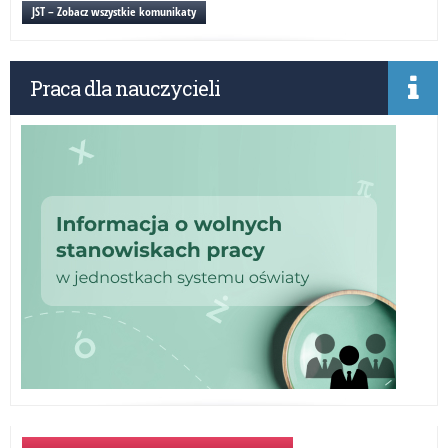
sta
JST – Zobacz wszystkie komunikaty
prz
Praca dla nauczycieli