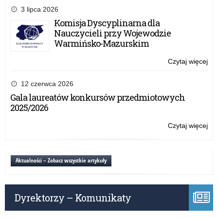
pra
3 lipca 2026
sta
Komisja Dyscyplinarna dla
prz
Nauczycieli przy Wojewodzie
Warmińsko-Mazurskim
Czytaj więcej
o:
Za
pra
12 czerwca 2026
sta
Gala laureatów konkursów przedmiotowych
prz
2025/2026
Czytaj więcej
o:
Za
pra
sta
Aktualności – Zobacz wszystkie artykuły
prz
Dyrektorzy – Komunikaty