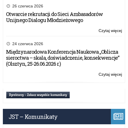
26 czerwca 2026
Otwarcie rekrutacji do Sieci Ambasadorów
Unijnego Dialogu Młodzieżowego
Czytaj więcej
o:
Za
pra
24 czerwca 2026
sta
Międzynarodowa Konferencja Naukowa „Oblicza
prz
sieroctwa – skala, doświadczenie, konsekwencje”
(Olsztyn, 25-26.06.2026 r.)
Czytaj więcej
o:
Za
pra
sta
Dyrektorzy – Zobacz wszystkie komunikaty
prz
JST – Komunikaty