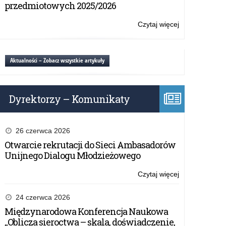
wykazie
przedmiotowych 2025/2026
lektur
Czytaj więcej
o:
Propozycje
zmian
w
Aktualności – Zobacz wszystkie artykuły
wykazie
lektur
Dyrektorzy – Komunikaty
26 czerwca 2026
Otwarcie rekrutacji do Sieci Ambasadorów
Unijnego Dialogu Młodzieżowego
Czytaj więcej
o:
Propozycje
zmian
24 czerwca 2026
w
Międzynarodowa Konferencja Naukowa
wykazie
„Oblicza sieroctwa – skala, doświadczenie,