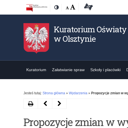
Przejdź
Przejdź
Dostępność
Rozmiar
Domyślna
Wielka
Deklaracja
Kontrast
do
do
czcionki:
dostępności
treśći
nawigacji
Kuratorium Oświaty
w Olsztynie
Kuratorium
Załatwianie spraw
Szkoły i placówki
Jesteś tutaj:
Strona główna
»
Wydarzenia
»
Propozycje zmian w wy
Drukuj
Następny
Poprzedni
artykuł
artykuł
Propozycje zmian w wy
Szczepienia
Egzaminy