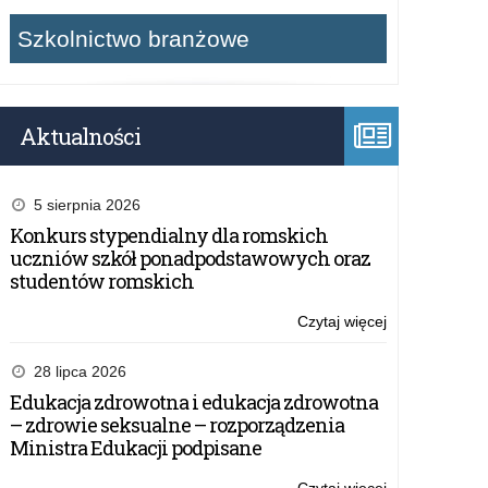
Szkolnictwo branżowe
Aktualności
5 sierpnia 2026
Konkurs stypendialny dla romskich
uczniów szkół ponadpodstawowych oraz
studentów romskich
Czytaj więcej
o:
Propozycje
zmian
28 lipca 2026
w
Edukacja zdrowotna i edukacja zdrowotna
wykazie
– zdrowie seksualne – rozporządzenia
lektur
Ministra Edukacji podpisane