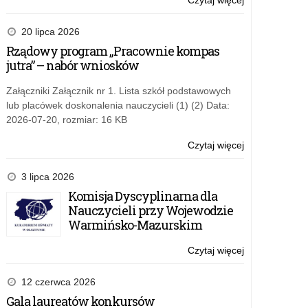
Czytaj więcej
o:
Propozycje
zmian
20 lipca 2026
w
Rządowy program „Pracownie kompas
wykazie
jutra” – nabór wniosków
lektur
Załączniki Załącznik nr 1. Lista szkół podstawowych
lub placówek doskonalenia nauczycieli (1) (2) Data:
2026-07-20, rozmiar: 16 KB
Czytaj więcej
o:
Propozycje
zmian
3 lipca 2026
w
Komisja Dyscyplinarna dla
wykazie
Nauczycieli przy Wojewodzie
lektur
Warmińsko-Mazurskim
Czytaj więcej
o:
Propozycje
zmian
12 czerwca 2026
w
Gala laureatów konkursów