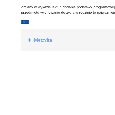
uczniów
zawodowe
Zmiany w wykazie lektur, dodanie podstawy programowej 
przedmiotu wychowanie do życia w rodzinie to najważniejs
od
2021
12.
LINK
roku
R
życia
Metryka
o
z
w
i
ń