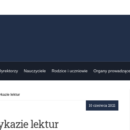
Dyrektorzy
Nauczyciele
Rodzice i uczniowie
Organy prowadząc
kazie lektur
10 czerwca 2021
kazie lektur