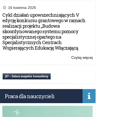
Propozycje
zmian
16 kwietnia 2026
w
Cykl działań upowszechniających V
wykazie
edycję konkursu grantowego w ramach
lektur
realizacji projektu „Budowa
skoordynowanego systemu pomocy
specjalistycznej opartego na
Specjalistycznych Centrach
Wspierających Edukację Włączającą
Czytaj więcej
o:
Propozycje
zmian
w
JST – Zobacz wszystkie komunikaty
wykazie
lektur
Praca dla nauczycieli