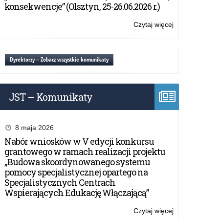
lektur
konsekwencje” (Olsztyn, 25-26.06.2026 r.)
Czytaj więcej
o:
Propozycje
zmian
w
Dyrektorzy – Zobacz wszystkie komunikaty
wykazie
lektur
JST – Komunikaty
8 maja 2026
Nabór wniosków w V edycji konkursu
grantowego w ramach realizacji projektu
„Budowa skoordynowanego systemu
pomocy specjalistycznej opartego na
Specjalistycznych Centrach
Wspierających Edukację Włączającą”
Czytaj więcej
o: