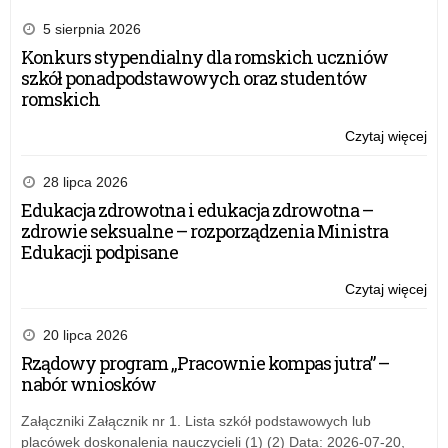
5 sierpnia 2026
Konkurs stypendialny dla romskich uczniów
szkół ponadpodstawowych oraz studentów
romskich
Czytaj więcej
o:
Do
zaj
28 lipca 2026
ws
Edukacja zdrowotna i edukacja zdrowotna –
w
zdrowie seksualne – rozporządzenia Ministra
szk
Edukacji podpisane
Czytaj więcej
o:
Do
zaj
20 lipca 2026
ws
Rządowy program „Pracownie kompas jutra” –
w
nabór wniosków
szk
Załączniki Załącznik nr 1. Lista szkół podstawowych lub
placówek doskonalenia nauczycieli (1) (2) Data: 2026-07-20,