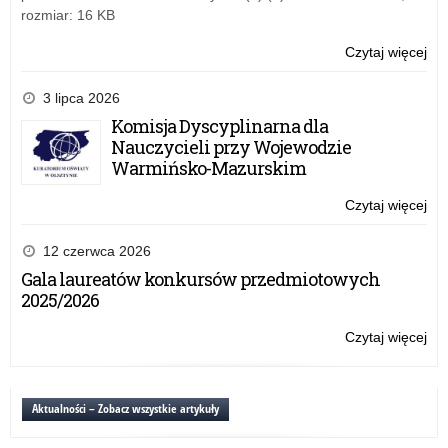
rozmiar: 16 KB
Czytaj więcej
o:
Do
zaj
3 lipca 2026
ws
Komisja Dyscyplinarna dla
w
Nauczycieli przy Wojewodzie
szk
Warmińsko-Mazurskim
Czytaj więcej
o:
Do
zaj
12 czerwca 2026
ws
Gala laureatów konkursów przedmiotowych
w
2025/2026
szk
Czytaj więcej
o:
Do
zaj
ws
Aktualności – Zobacz wszystkie artykuły
w
szk