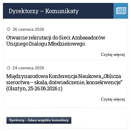
Dyrektorzy – Komunikaty
26 czerwca 2026
Otwarcie rekrutacji do Sieci Ambasadorów
Unijnego Dialogu Młodzieżowego
Czytaj więcej
o:
Do
zaj
24 czerwca 2026
ws
Międzynarodowa Konferencja Naukowa „Oblicza
w
sieroctwa – skala, doświadczenie, konsekwencje”
szk
(Olsztyn, 25-26.06.2026 r.)
Czytaj więcej
o:
Do
zaj
ws
Dyrektorzy – Zobacz wszystkie komunikaty
w
szk