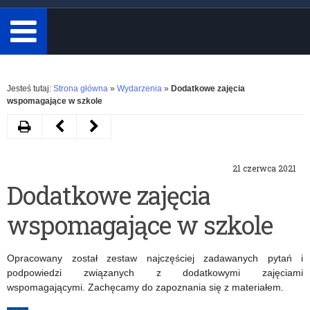
minimum
3
znaki.
Rozwiń
Jesteś tutaj:
Strona główna
»
Wydarzenia
»
Dodatkowe zajęcia
wspomagające w szkole
Drukuj
Następny
Poprzedni
artykuł
artykuł
21 czerwca 2021
Propozycje
Dzień
Dodatkowe zajęcia
zmian
Nowych
wspomagające w szkole
w
technologii
Rządowym
–
Opracowany został zestaw najczęściej zadawanych pytań i
programie
znamy
podpowiedzi związanych z dodatkowymi zajęciami
wspomagającymi. Zachęcamy do zapoznania się z materiałem.
„Aktywna
wyniki!