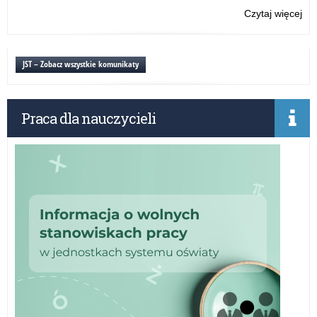
Czytaj więcej
o:
Do
zaj
ws
JST – Zobacz wszystkie komunikaty
w
szk
Praca dla nauczycieli