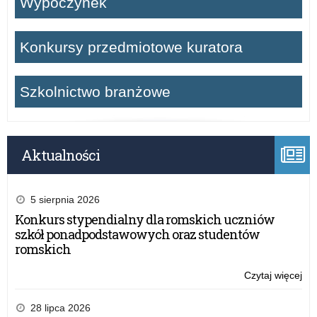
Wypoczynek
Konkursy przedmiotowe kuratora
Szkolnictwo branżowe
Aktualności
5 sierpnia 2026
Konkurs stypendialny dla romskich uczniów
szkół ponadpodstawowych oraz studentów
romskich
Czytaj więcej
o:
Ol
Ma
28 lipca 2026