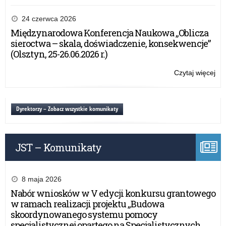
Ol
Ma
24 czerwca 2026
Ju
Międzynarodowa Konferencja Naukowa „Oblicza
sieroctwa – skala, doświadczenie, konsekwencje”
(Olsztyn, 25-26.06.2026 r.)
Czytaj więcej
o:
Ol
Ma
Ju
Dyrektorzy – Zobacz wszystkie komunikaty
JST – Komunikaty
8 maja 2026
Nabór wniosków w V edycji konkursu grantowego
w ramach realizacji projektu „Budowa
skoordynowanego systemu pomocy
specjalistycznej opartego na Specjalistycznych