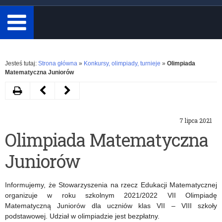
minimum
3
znaki.
Rozwiń
Jesteś tutaj:
Strona główna
»
Konkursy, olimpiady, turnieje
»
Olimpiada
Matematyczna Juniorów
Drukuj
Następny
Poprzedni
artykuł
artykuł
7 lipca 2021
Ogólnopolska
V
Olimpiada Matematyczna
Olimpiada
edycja
Juniorów
Wiedzy
konkursu
o
Szkoła
Informujemy, że Stowarzyszenia na rzecz Edukacji Matematycznej
Prawie
Zawodowa
organizuje w roku szkolnym 2021/2022 VII Olimpiadę
Matematyczną Juniorów dla uczniów klas VII – VIII szkoły
Najwyższej
podstawowej. Udział w olimpiadzie jest bezpłatny.