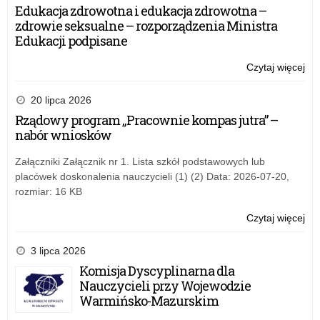
Ju
Edukacja zdrowotna i edukacja zdrowotna –
zdrowie seksualne – rozporządzenia Ministra
Edukacji podpisane
Czytaj więcej
o:
Ol
Ma
20 lipca 2026
Ju
Rządowy program „Pracownie kompas jutra” –
nabór wniosków
Załączniki Załącznik nr 1. Lista szkół podstawowych lub
placówek doskonalenia nauczycieli (1) (2) Data: 2026-07-20,
rozmiar: 16 KB
Czytaj więcej
o:
Ol
Ma
3 lipca 2026
Ju
Komisja Dyscyplinarna dla
Nauczycieli przy Wojewodzie
Warmińsko-Mazurskim