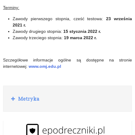
Jakości
Terminy:
Zawody pierwszego stopnia, cześć testowa:
23 września
2021 r.
Zawody drugiego stopnia:
15 stycznia 2022 r.
Zawody trzeciego stopnia:
19 marca 2022 r.
Szczegółowe informacje ogólne są dostępne na stronie
internetowej:
www.omj.edu.pl
R
Metryka
o
z
w
i
ń