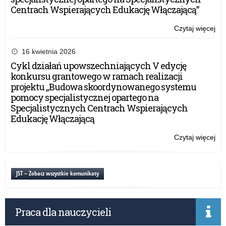
Centrach Wspierających Edukację Włączającą”
Czytaj więcej
o:
Ol
Ma
16 kwietnia 2026
Ju
Cykl działań upowszechniających V edycję
konkursu grantowego w ramach realizacji
projektu „Budowa skoordynowanego systemu
pomocy specjalistycznej opartego na
Specjalistycznych Centrach Wspierających
Edukację Włączającą
Czytaj więcej
o:
Ol
Ma
Ju
JST – Zobacz wszystkie komunikaty
Praca dla nauczycieli