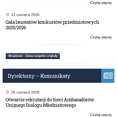
Czytaj więcej
o:
Ol
Ma
12 czerwca 2026
Ju
Gala laureatów konkursów przedmiotowych
2025/2026
Czytaj więcej
o:
Ol
Ma
Ju
Aktualności – Zobacz wszystkie artykuły
Dyrektorzy – Komunikaty
26 czerwca 2026
Otwarcie rekrutacji do Sieci Ambasadorów
Unijnego Dialogu Młodzieżowego
Czytaj więcej
o: