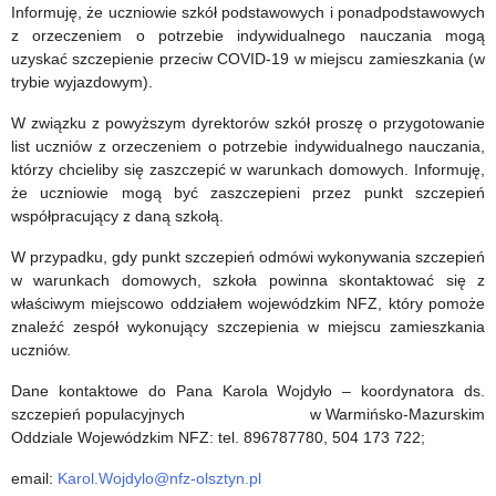
na
nabór
Informuję, że uczniowie szkół podstawowych i ponadpodstawowych
z orzeczeniem o potrzebie indywidualnego nauczania mogą
Polskę.
wniosków
uzyskać szczepienie przeciw COVID-19 w miejscu zamieszkania (w
Światowy
2021
trybie wyjazdowym).
Dzień
r.
W związku z powyższym dyrektorów szkół proszę o przygotowanie
list uczniów z orzeczeniem o potrzebie indywidualnego nauczania,
Sybiraka
którzy chcieliby się zaszczepić w warunkach domowych. Informuję,
że uczniowie mogą być zaszczepieni przez punkt szczepień
współpracujący z daną szkołą.
W przypadku, gdy punkt szczepień odmówi wykonywania szczepień
w warunkach domowych, szkoła powinna skontaktować się z
właściwym miejscowo oddziałem wojewódzkim NFZ, który pomoże
znaleźć zespół wykonujący szczepienia w miejscu zamieszkania
uczniów.
Dane kontaktowe do Pana Karola Wojdyło – koordynatora ds.
szczepień populacyjnych w Warmińsko-Mazurskim
Oddziale Wojewódzkim NFZ: tel. 896787780, 504 173 722;
email:
Karol.Wojdylo@nfz-olsztyn.pl