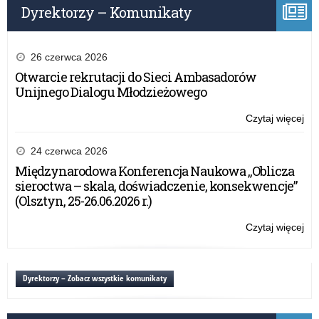
Dyrektorzy – Komunikaty
ind
na
26 czerwca 2026
Otwarcie rekrutacji do Sieci Ambasadorów
Unijnego Dialogu Młodzieżowego
Czytaj więcej
o:
Szc
uc
24 czerwca 2026
z
Międzynarodowa Konferencja Naukowa „Oblicza
or
sieroctwa – skala, doświadczenie, konsekwencje”
o
(Olsztyn, 25-26.06.2026 r.)
pot
ind
Czytaj więcej
o:
na
Szc
uc
z
Dyrektorzy – Zobacz wszystkie komunikaty
or
o
pot