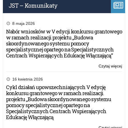
JST – Komunikaty
ind
na
8 maja 2026
Nabór wniosków w V edycji konkursu grantowego
w ramach realizacji projektu „Budowa
skoordynowanego systemu pomocy
specjalistycznej opartego na Specjalistycznych
Centrach Wspierających Edukację Włączającą”
Czytaj więcej
o:
Szc
uc
16 kwietnia 2026
z
Cykl działań upowszechniających V edycję
or
konkursu grantowego w ramach realizacji
o
projektu „Budowa skoordynowanego systemu
pot
pomocy specjalistycznej opartego na
ind
Specjalistycznych Centrach Wspierających
na
Edukację Włączającą
Czytaj więcej
o: