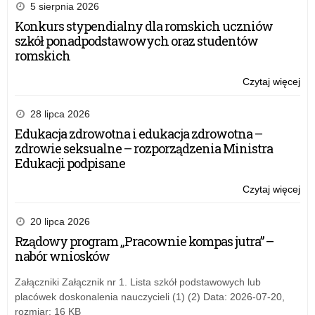
5 sierpnia 2026
Konkurs stypendialny dla romskich uczniów
szkół ponadpodstawowych oraz studentów
romskich
Czytaj więcej
o:
Szc
uc
28 lipca 2026
z
Edukacja zdrowotna i edukacja zdrowotna –
or
zdrowie seksualne – rozporządzenia Ministra
o
Edukacji podpisane
pot
ind
Czytaj więcej
o:
na
Szc
uc
20 lipca 2026
z
Rządowy program „Pracownie kompas jutra” –
or
nabór wniosków
o
pot
Załączniki Załącznik nr 1. Lista szkół podstawowych lub
ind
placówek doskonalenia nauczycieli (1) (2) Data: 2026-07-20,
na
rozmiar: 16 KB