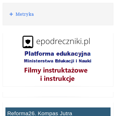
R
Metryka
o
z
w
i
ń
Reforma26. Kompas Jutra