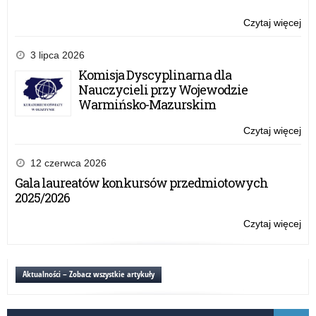
Czytaj więcej
o:
Szc
uc
3 lipca 2026
z
Komisja Dyscyplinarna dla
or
Nauczycieli przy Wojewodzie
o
Warmińsko-Mazurskim
pot
ind
Czytaj więcej
o:
na
Szc
uc
12 czerwca 2026
z
Gala laureatów konkursów przedmiotowych
or
2025/2026
o
pot
Czytaj więcej
o:
ind
Szc
na
uc
z
Aktualności – Zobacz wszystkie artykuły
or
o
pot