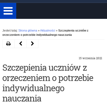
minimum
3
znaki.
Rozwiń
Jesteś tutaj:
Strona główna
»
Aktualności
»
Szczepienia uczniów z
orzeczeniem o potrzebie indywidualnego nauczania
Drukuj
Następny
Poprzedni
artykuł
artykuł
15 września 2021
Obchody
Narodowy
Szczepienia uczniów z
82.
Program
orzeczeniem o potrzebie
Rocznicy
Rozwoju
agresji
Czytelnictwa
indywidualnego
Związku
2.0
nauczania
Sowieckiego
–