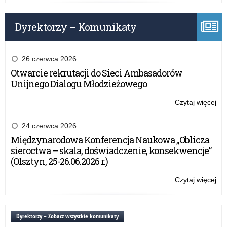
Ro
do
udz
Dyrektorzy – Komunikaty
w
akc
Lek
dla
26 czerwca 2026
Ro
Otwarcie rekrutacji do Sieci Ambasadorów
Unijnego Dialogu Młodzieżowego
Czytaj więcej
o:
Fu
dla
24 czerwca 2026
Ro
Międzynarodowa Konferencja Naukowa „Oblicza
za
sieroctwa – skala, doświadczenie, konsekwencje”
do
(Olsztyn, 25-26.06.2026 r.)
udz
w
Czytaj więcej
o:
akc
Fu
Lek
dla
dla
Ro
Dyrektorzy – Zobacz wszystkie komunikaty
Ro
za