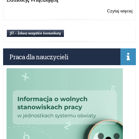
Lek
dla
Czytaj więcej
o:
Ro
Fu
dla
Ro
JST – Zobacz wszystkie komunikaty
za
do
udz
Praca dla nauczycieli
w
akc
Lek
dla
Ro