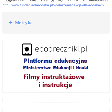
http://www.fundacjadlarodaka.pl/wydarzenia/lekcja-dla-rodaka-2/
R
Metryka
o
z
w
i
ń