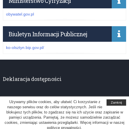
Ministerstwo Cyfryzacji
obywatel.gov.pl
Biuletyn Informacji Publicznej
ko-olsztyn.bip.gov.pl/
Deklaracja dostępności
Używamy plików cookies, aby ułatwić Ci korzystanie z
Zamknij
naszego serwisu oraz do celów statystycznych. Jeśli nie
Kuratorium Oświaty w Olsztynie
blokujesz tych plików, to zgadzasz się na ich użycie oraz zapisanie w
pamięci urządzenia. Pamiętaj, że możesz samodzielnie zarządzać
Uwagi, sugestie: administrator@ko.olsztyn.pl
cookies, zmieniając ustawienia przeglądarki. Więcej informacji w naszej
polityce prywatności.