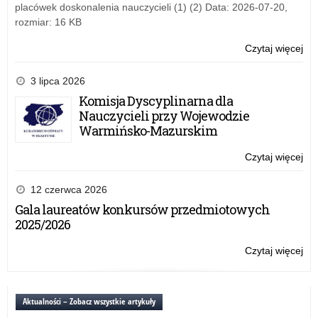
w
placówek doskonalenia nauczycieli (1) (2) Data: 2026-07-20,
akc
rozmiar: 16 KB
Lek
dla
Czytaj więcej
o:
Ro
Fu
dla
3 lipca 2026
Ro
Komisja Dyscyplinarna dla
za
Nauczycieli przy Wojewodzie
do
Warmińsko-Mazurskim
udz
w
Czytaj więcej
o:
akc
Fu
Lek
dla
12 czerwca 2026
dla
Ro
Gala laureatów konkursów przedmiotowych
Ro
za
2025/2026
do
udz
Czytaj więcej
o:
w
Fu
akc
dla
Lek
Ro
Aktualności – Zobacz wszystkie artykuły
dla
za