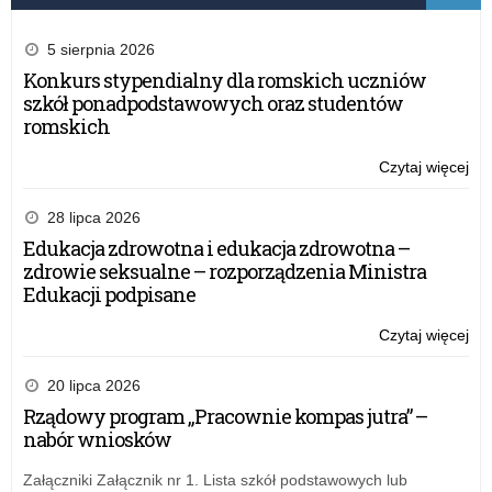
5 sierpnia 2026
Konkurs stypendialny dla romskich uczniów
szkół ponadpodstawowych oraz studentów
romskich
Czytaj więcej
o:
Fu
dla
28 lipca 2026
Ro
Edukacja zdrowotna i edukacja zdrowotna –
za
zdrowie seksualne – rozporządzenia Ministra
do
Edukacji podpisane
udz
w
Czytaj więcej
o:
akc
Fu
Lek
dla
20 lipca 2026
dla
Ro
Rządowy program „Pracownie kompas jutra” –
Ro
za
nabór wniosków
do
udz
Załączniki Załącznik nr 1. Lista szkół podstawowych lub