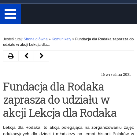
minimum
3
znaki.
Rozwiń
Jesteś tutaj:
Strona główna
»
Komunikaty
»
Fundacja dla Rodaka zaprasza do
udziału w akcji Lekcja dla...
Drukuj
Następny
Poprzedni
artykuł
artykuł
16 września 2021
Dzień
Akcja
Fundacja dla Rodaka
Krajobrazu
charytatywna
zaprasza do udziału w
2021
„Kredkobranie”
akcji Lekcja dla Rodaka
Lekcja dla Rodaka, to akcja polegająca na zorganizowaniu zajęć
edukacyjnych dla dzieci i młodzieży na temat historii Polaków w