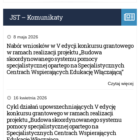
do
udz
JST – Komunikaty
w
akc
Lek
dla
8 maja 2026
Ro
Nabór wniosków w V edycji konkursu grantowego
w ramach realizacji projektu „Budowa
skoordynowanego systemu pomocy
specjalistycznej opartego na Specjalistycznych
Centrach Wspierających Edukację Włączającą”
Czytaj więcej
o:
Fu
dla
16 kwietnia 2026
Ro
Cykl działań upowszechniających V edycję
za
konkursu grantowego w ramach realizacji
do
projektu „Budowa skoordynowanego systemu
udz
pomocy specjalistycznej opartego na
w
Specjalistycznych Centrach Wspierających
akc
Edukację Włączającą