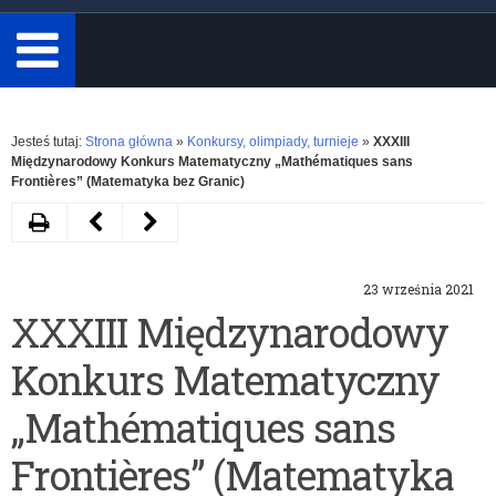
minimum
3
znaki.
Rozwiń
Jesteś tutaj:
Strona główna
»
Konkursy, olimpiady, turnieje
»
XXXIII
Międzynarodowy Konkurs Matematyczny „Mathématiques sans
Frontières” (Matematyka bez Granic)
Drukuj
Następny
Poprzedni
artykuł
artykuł
23 września 2021
Konkurs
Konkurs
XXXIII Międzynarodowy
historyczny
stypendialny
Konkurs Matematyczny
„»Najlepiej
dla
widzę,
romskich
„Mathématiques sans
kiedy
uczniów
Frontières” (Matematyka
zamknę
szkół