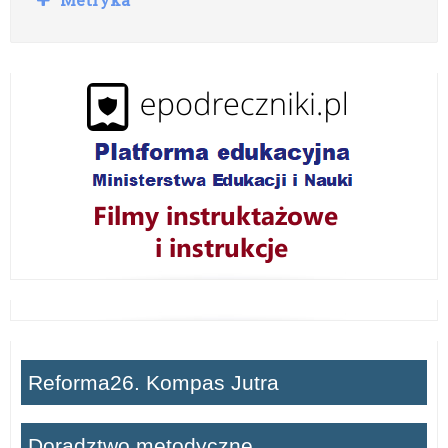
o
z
w
i
ń
Reforma26. Kompas Jutra
Doradztwo metodyczne