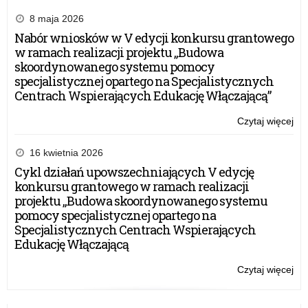
be
Gra
8 maja 2026
Nabór wniosków w V edycji konkursu grantowego
w ramach realizacji projektu „Budowa
skoordynowanego systemu pomocy
specjalistycznej opartego na Specjalistycznych
Centrach Wspierających Edukację Włączającą”
Czytaj więcej
o:
XXX
Mi
16 kwietnia 2026
Ko
Cykl działań upowszechniających V edycję
Ma
konkursu grantowego w ramach realizacji
„M
projektu „Budowa skoordynowanego systemu
sa
pomocy specjalistycznej opartego na
Fro
Specjalistycznych Centrach Wspierających
(M
Edukację Włączającą
be
Gra
Czytaj więcej
o:
XXX
Mi