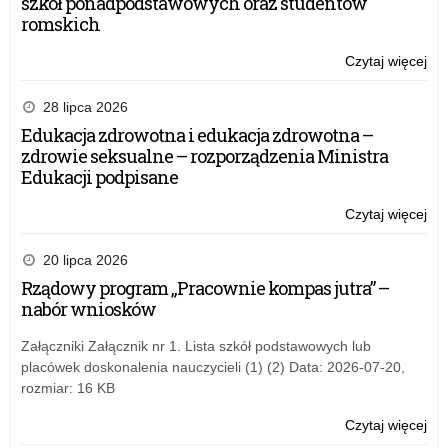
szkół ponadpodstawowych oraz studentów
romskich
Czytaj więcej
o:
XXX
Mi
28 lipca 2026
Ko
Edukacja zdrowotna i edukacja zdrowotna –
Ma
zdrowie seksualne – rozporządzenia Ministra
„M
Edukacji podpisane
sa
Fro
Czytaj więcej
o:
(M
XXX
be
Mi
20 lipca 2026
Gra
Ko
Rządowy program „Pracownie kompas jutra” –
Ma
nabór wniosków
„M
sa
Załączniki Załącznik nr 1. Lista szkół podstawowych lub
Fro
placówek doskonalenia nauczycieli (1) (2) Data: 2026-07-20,
(M
rozmiar: 16 KB
be
Gra
Czytaj więcej
o:
XXX