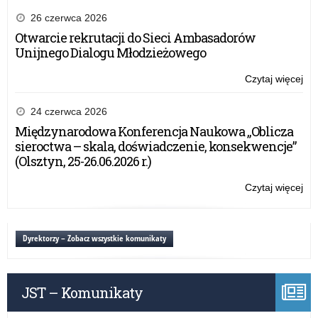
be
Gra
26 czerwca 2026
Otwarcie rekrutacji do Sieci Ambasadorów
Unijnego Dialogu Młodzieżowego
Czytaj więcej
o:
XXX
Mi
24 czerwca 2026
Ko
Międzynarodowa Konferencja Naukowa „Oblicza
Ma
sieroctwa – skala, doświadczenie, konsekwencje”
„M
(Olsztyn, 25-26.06.2026 r.)
sa
Fro
Czytaj więcej
o:
(M
XXX
be
Mi
Gra
Ko
Dyrektorzy – Zobacz wszystkie komunikaty
Ma
„M
sa
JST – Komunikaty
Fro
(M