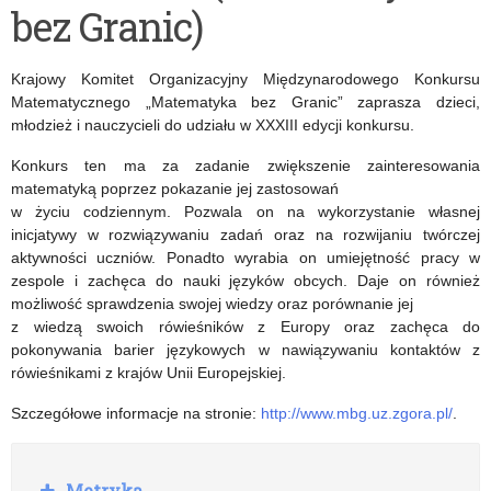
bez Granic)
oczy«.
ponadpodstawowych
Tadeusz
Krajowy Komitet Organizacyjny Międzynarodowego Konkursu
Różewicz
Matematycznego „Matematyka bez Granic” zaprasza dzieci,
młodzież i nauczycieli do udziału w XXXIII edycji konkursu.
na
Konkurs ten ma za zadanie zwiększenie zainteresowania
tle
matematyką poprzez pokazanie jej zastosowań
historii
w życiu codziennym. Pozwala on na wykorzystanie własnej
inicjatywy w rozwiązywaniu zadań oraz na rozwijaniu twórczej
Polski
aktywności uczniów. Ponadto wyrabia on umiejętność pracy w
zespole i zachęca do nauki języków obcych. Daje on również
i
możliwość sprawdzenia swojej wiedzy oraz porównanie jej
polskiej
z wiedzą swoich rówieśników z Europy oraz zachęca do
pokonywania barier językowych w nawiązywaniu kontaktów z
kultury
rówieśnikami z krajów Unii Europejskiej.
(1939-
Szczegółowe informacje na stronie:
http://www.mbg.uz.zgora.pl/
.
1989)”
R
Metryka