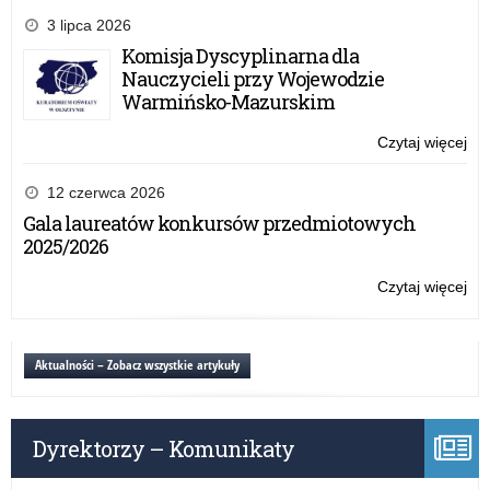
Mi
3 lipca 2026
Ko
Komisja Dyscyplinarna dla
Ma
Nauczycieli przy Wojewodzie
„M
Warmińsko-Mazurskim
sa
Fro
Czytaj więcej
o:
(M
XXX
be
Mi
12 czerwca 2026
Gra
Ko
Gala laureatów konkursów przedmiotowych
Ma
2025/2026
„M
sa
Czytaj więcej
o:
Fro
XXX
(M
Mi
be
Ko
Aktualności – Zobacz wszystkie artykuły
Gra
Ma
„M
sa
Dyrektorzy – Komunikaty
Fro
(M