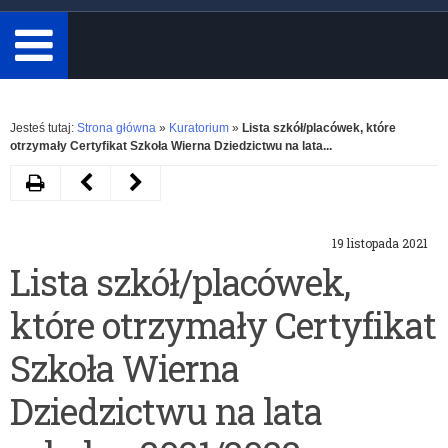
minimum
3
znaki.
Rozwiń
Jesteś tutaj:
Strona główna
»
Kuratorium
»
Lista szkół/placówek, które
otrzymały Certyfikat Szkoła Wierna Dziedzictwu na lata...
Drukuj
Następny
Poprzedni
artykuł
artykuł
19 listopada 2021
Miejsce
Regulamin
Lista szkół/placówek,
i
Konkursu
które otrzymały Certyfikat
termin
„Szkoła
etapu
Wierna
Szkoła Wierna
wojewódzkiego
Dziedzictwu”
Dziedzictwu na lata
konkursów