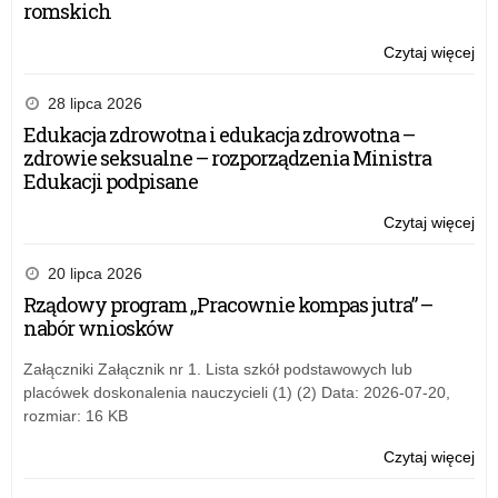
romskich
Czytaj więcej
o:
Lis
szk
28 lipca 2026
któ
Edukacja zdrowotna i edukacja zdrowotna –
otr
zdrowie seksualne – rozporządzenia Ministra
Cer
Edukacji podpisane
Szk
Wi
Czytaj więcej
o:
Dzi
Lis
na
szk
20 lipca 2026
lat
któ
Rządowy program „Pracownie kompas jutra” –
szk
otr
nabór wniosków
20
Cer
20
Szk
Załączniki Załącznik nr 1. Lista szkół podstawowych lub
Wi
placówek doskonalenia nauczycieli (1) (2) Data: 2026-07-20,
Dzi
rozmiar: 16 KB
na
lat
Czytaj więcej
o:
szk
Lis