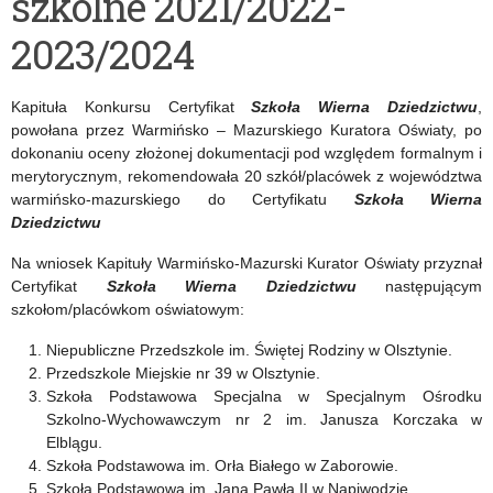
szkolne 2021/2022-
przedmiotowych
2023/2024
w
roku
Kapituła Konkursu Certyfikat
Szkoła Wierna Dziedzictwu
,
szkolnym
powołana przez Warmińsko – Mazurskiego Kuratora Oświaty, po
dokonaniu oceny złożonej dokumentacji pod względem formalnym i
2021/2022
merytorycznym, rekomendowała 20 szkół/placówek z województwa
warmińsko-mazurskiego do Certyfikatu
Szkoła Wierna
Dziedzictwu
Na wniosek Kapituły Warmińsko-Mazurski Kurator Oświaty przyznał
Certyfikat
Szkoła Wierna Dziedzictwu
następującym
szkołom/placówkom oświatowym:
Niepubliczne Przedszkole im. Świętej Rodziny w Olsztynie.
Przedszkole Miejskie nr 39 w Olsztynie.
Szkoła Podstawowa Specjalna w Specjalnym Ośrodku
Szkolno-Wychowawczym nr 2 im. Janusza Korczaka w
Elblągu.
Szkoła Podstawowa im. Orła Białego w Zaborowie.
Szkoła Podstawowa im. Jana Pawła II w Napiwodzie.