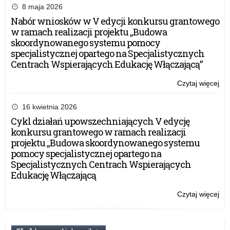
lat
8 maja 2026
szk
Nabór wniosków w V edycji konkursu grantowego
20
w ramach realizacji projektu „Budowa
20
skoordynowanego systemu pomocy
specjalistycznej opartego na Specjalistycznych
Centrach Wspierających Edukację Włączającą”
Czytaj więcej
o:
Lis
szk
16 kwietnia 2026
któ
Cykl działań upowszechniających V edycję
otr
konkursu grantowego w ramach realizacji
Cer
projektu „Budowa skoordynowanego systemu
Szk
pomocy specjalistycznej opartego na
Wi
Specjalistycznych Centrach Wspierających
Dzi
Edukację Włączającą
na
lat
Czytaj więcej
o:
szk
Lis
20
szk
20
któ