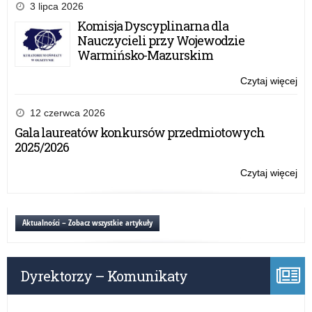
20
szk
3 lipca 2026
20
któ
Komisja Dyscyplinarna dla
otr
Nauczycieli przy Wojewodzie
Cer
Warmińsko-Mazurskim
Szk
Wi
Czytaj więcej
o:
Dzi
Lis
na
szk
12 czerwca 2026
lat
któ
Gala laureatów konkursów przedmiotowych
szk
otr
2025/2026
20
Cer
20
Szk
Czytaj więcej
o:
Wi
Lis
Dzi
szk
na
któ
Aktualności – Zobacz wszystkie artykuły
lat
otr
szk
Cer
20
Szk
20
Dyrektorzy – Komunikaty
Wi
Dzi
na