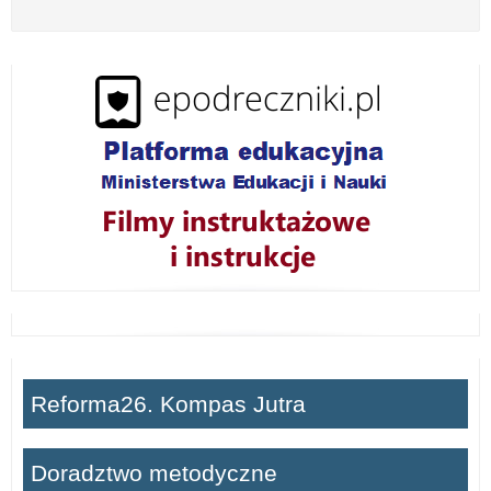
z
w
i
ń
Reforma26. Kompas Jutra
Doradztwo metodyczne