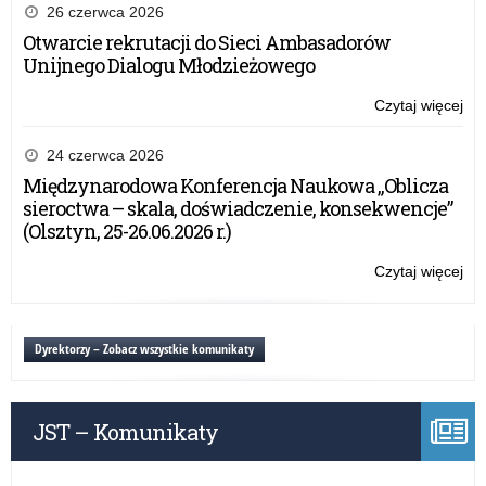
lat
26 czerwca 2026
szk
Otwarcie rekrutacji do Sieci Ambasadorów
20
Unijnego Dialogu Młodzieżowego
20
Czytaj więcej
o:
Lis
szk
24 czerwca 2026
któ
Międzynarodowa Konferencja Naukowa „Oblicza
otr
sieroctwa – skala, doświadczenie, konsekwencje”
Cer
(Olsztyn, 25-26.06.2026 r.)
Szk
Wi
Czytaj więcej
o:
Dzi
Lis
na
szk
lat
któ
Dyrektorzy – Zobacz wszystkie komunikaty
szk
otr
20
Cer
20
Szk
JST – Komunikaty
Wi
Dzi
na