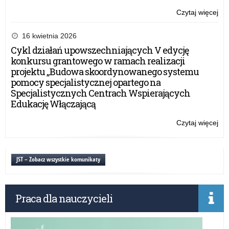
Czytaj więcej
o:
Ra
na
16 kwietnia 2026
Świ
Cykl działań upowszechniających V edycję
20
konkursu grantowego w ramach realizacji
–
projektu „Budowa skoordynowanego systemu
za
pomocy specjalistycznej opartego na
do
Specjalistycznych Centrach Wspierających
udz
Edukację Włączającą
Czytaj więcej
o:
Ra
na
Świ
JST – Zobacz wszystkie komunikaty
20
–
za
Praca dla nauczycieli
do
udz