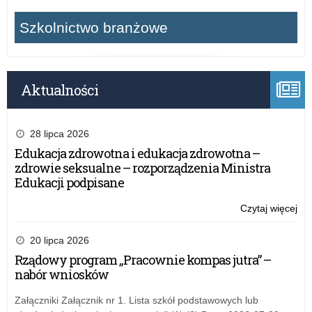
Szkolnictwo branżowe
Aktualności
28 lipca 2026
Edukacja zdrowotna i edukacja zdrowotna –
zdrowie seksualne – rozporządzenia Ministra
Edukacji podpisane
Czytaj więcej
o:
Ra
na
20 lipca 2026
Świ
Rządowy program „Pracownie kompas jutra” –
20
nabór wniosków
–
za
Załączniki Załącznik nr 1. Lista szkół podstawowych lub
do