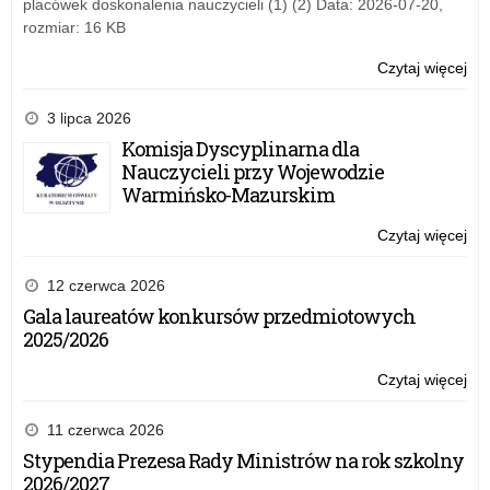
placówek doskonalenia nauczycieli (1) (2) Data: 2026-07-20,
udz
rozmiar: 16 KB
Czytaj więcej
o:
Ra
na
3 lipca 2026
Świ
Komisja Dyscyplinarna dla
20
Nauczycieli przy Wojewodzie
–
Warmińsko-Mazurskim
za
do
Czytaj więcej
o:
udz
Ra
na
12 czerwca 2026
Świ
Gala laureatów konkursów przedmiotowych
20
2025/2026
–
za
Czytaj więcej
o:
do
Ra
udz
na
11 czerwca 2026
Świ
Stypendia Prezesa Rady Ministrów na rok szkolny
20
2026/2027