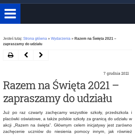
minimum
3
znaki.
Rozwiń
Jesteś tutaj:
Strona główna
»
Wydarzenia
»
Razem na Święta 2021 –
zapraszamy do udziału
Drukuj
Następny
Poprzedni
artykuł
artykuł
7 grudnia 2021
IX
Nabór
Razem na Święta 2021 –
edycja
wniosków
zapraszamy do udziału
Ogólnopolskiego
do
Dnia
programu
Już po raz czwarty zachęcamy wszystkie szkoły, przedszkola i
Informacyjnego
„Laboratoria
placówki oświatowe, a także polskie szkoły za granicą do udziału w
akcji „Razem na święta”. Głównym celem inicjatywy jest zarówno
Przyszłości”
zachęcenie uczniów do niesienia pomocy innym, jak również