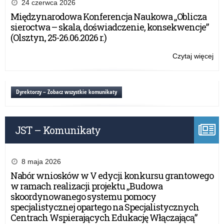
na
24 czerwca 2026
Świ
Międzynarodowa Konferencja Naukowa „Oblicza
20
sieroctwa – skala, doświadczenie, konsekwencje”
–
(Olsztyn, 25-26.06.2026 r.)
za
do
Czytaj więcej
o:
udz
Ra
na
Świ
Dyrektorzy – Zobacz wszystkie komunikaty
20
–
za
JST – Komunikaty
do
udz
8 maja 2026
Nabór wniosków w V edycji konkursu grantowego
w ramach realizacji projektu „Budowa
skoordynowanego systemu pomocy
specjalistycznej opartego na Specjalistycznych
Centrach Wspierających Edukację Włączającą”