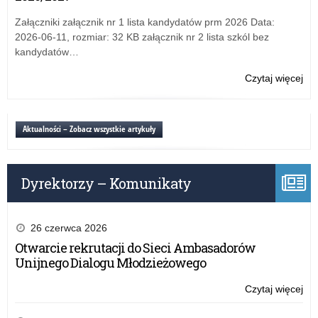
–
za
Załączniki załącznik nr 1 lista kandydatów prm 2026 Data:
do
2026-06-11, rozmiar: 32 KB załącznik nr 2 lista szkól bez
udz
kandydatów…
Czytaj więcej
o:
Ra
na
Świ
Aktualności – Zobacz wszystkie artykuły
20
–
za
Dyrektorzy – Komunikaty
do
udz
26 czerwca 2026
Otwarcie rekrutacji do Sieci Ambasadorów
Unijnego Dialogu Młodzieżowego
Czytaj więcej
o:
Ra