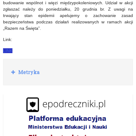
zakończony
budowanie wspólnot i więzi międzypokoleniowych. Udział w akcji
zgłaszać należy do poniedziałku, 20 grudnia br. Z uwagi na
trwający stan epidemii apelujemy o zachowanie zasad
bezpieczeństwa podczas działań realizowanych w ramach akcji
„Razem na Święta”.
Link:
LINK
R
Metryka
o
z
w
i
ń