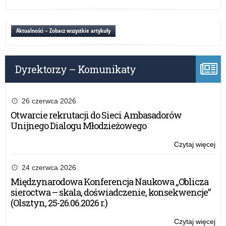
Eg
mat
w
Aktualności – Zobacz wszystkie artykuły
Fo
20
Dyrektorzy – Komunikaty
26 czerwca 2026
Otwarcie rekrutacji do Sieci Ambasadorów
Unijnego Dialogu Młodzieżowego
Czytaj więcej
o:
Eg
mat
24 czerwca 2026
w
Międzynarodowa Konferencja Naukowa „Oblicza
Fo
sieroctwa – skala, doświadczenie, konsekwencje”
20
(Olsztyn, 25-26.06.2026 r.)
Czytaj więcej
o: