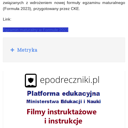
związanych z wdrożeniem nowej formuły egzaminu maturalnego
(Formuła 2023), przygotowany przez CKE.
Link:
Egzamin maturalny w Formule 2023
R
Metryka
o
z
w
i
ń