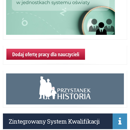
Dodaj ofertę pracy dla nauczycieli
Zintegrowany System Kwalifikacji