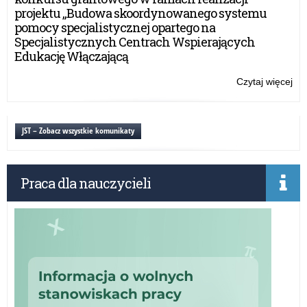
20
projektu „Budowa skoordynowanego systemu
pomocy specjalistycznej opartego na
Specjalistycznych Centrach Wspierających
Edukację Włączającą
Czytaj więcej
o:
Eg
mat
w
JST – Zobacz wszystkie komunikaty
Fo
20
Praca dla nauczycieli