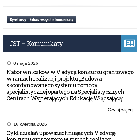
Eg
mat
w
Dyrektorzy – Zobacz wszystkie komunikaty
Fo
20
JST – Komunikaty
8 maja 2026
Nabór wniosków w V edycji konkursu grantowego
w ramach realizacji projektu „Budowa
skoordynowanego systemu pomocy
specjalistycznej opartego na Specjalistycznych
Centrach Wspierających Edukację Włączającą”
Czytaj więcej
o:
Eg
mat
16 kwietnia 2026
w
Cykl działań upowszechniających V edycję
Fo
konkursu grantowego w ramach realizacji