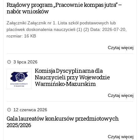
w
Rządowy program „Pracownie kompas jutra” –
Fo
nabór wniosków
20
Załączniki Załącznik nr 1. Lista szkół podstawowych lub
placówek doskonalenia nauczycieli (1) (2) Data: 2026-07-20,
rozmiar: 16 KB
Czytaj więcej
o:
Eg
mat
3 lipca 2026
w
Komisja Dyscyplinarna dla
Fo
Nauczycieli przy Wojewodzie
20
Warmińsko-Mazurskim
Czytaj więcej
o:
Eg
mat
12 czerwca 2026
w
Gala laureatów konkursów przedmiotowych
Fo
2025/2026
20
Czytaj więcej
o: