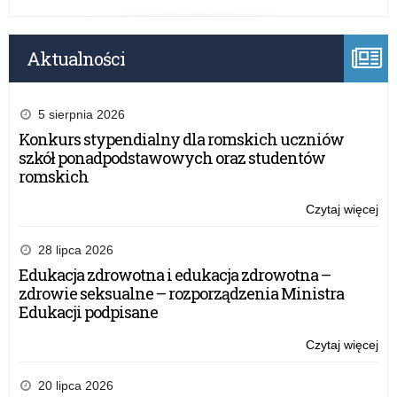
Aktualności
5 sierpnia 2026
Konkurs stypendialny dla romskich uczniów
szkół ponadpodstawowych oraz studentów
romskich
Czytaj więcej
o:
Eg
mat
28 lipca 2026
w
Edukacja zdrowotna i edukacja zdrowotna –
Fo
zdrowie seksualne – rozporządzenia Ministra
20
Edukacji podpisane
Czytaj więcej
o:
Eg
mat
20 lipca 2026