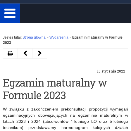
minimum
3
znaki.
Rozwiń
Jesteś tutaj:
Strona główna
»
Wydarzenia
»
Egzamin maturalny w Formule
2023
Drukuj
Następny
Poprzedni
artykuł
artykuł
13 stycznia 2022
Ferie
Rekrutacja
Egzamin maturalny w
zimowe
nauczycieli
Formule 2023
2022
do
pracy
W związku z zakończeniem prekonsultacji propozycji wymagań
za
egzaminacyjnych obowiązujących na egzaminie maturalnym w
latach 2023 i 2024 (absolwentów 4-letniego LO oraz 5-letniego
granicą
technikum) przedstawiamy harmonogram kolejnych działań