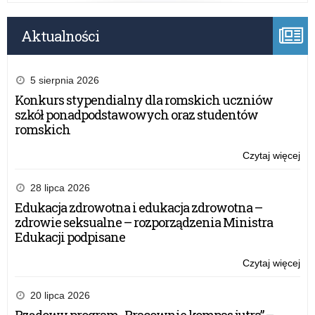
Aktualności
5 sierpnia 2026
Konkurs stypendialny dla romskich uczniów
szkół ponadpodstawowych oraz studentów
romskich
Czytaj więcej
o:
Inf
dla
28 lipca 2026
rod
Edukacja zdrowotna i edukacja zdrowotna –
dzi
zdrowie seksualne – rozporządzenia Ministra
pr
Edukacji podpisane
z
Ukr
Czytaj więcej
o:
Inf
dla
20 lipca 2026
rod