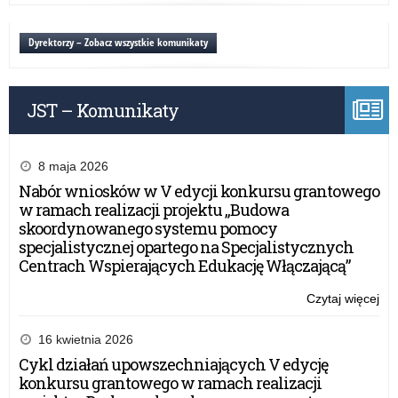
dla
rod
Dyrektorzy – Zobacz wszystkie komunikaty
dzi
pr
z
JST – Komunikaty
Ukr
8 maja 2026
Nabór wniosków w V edycji konkursu grantowego
w ramach realizacji projektu „Budowa
skoordynowanego systemu pomocy
specjalistycznej opartego na Specjalistycznych
Centrach Wspierających Edukację Włączającą”
Czytaj więcej
o:
Inf
dla
16 kwietnia 2026
rod
Cykl działań upowszechniających V edycję
dzi
konkursu grantowego w ramach realizacji
pr