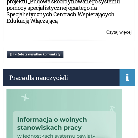
projektu „Budowa skoordynowanego systemu
z
pomocy specjalistycznej opartego na
Ukr
Specjalistycznych Centrach Wspierających
Edukację Włączającą
Czytaj więcej
o:
Inf
dla
rod
JST – Zobacz wszystkie komunikaty
dzi
pr
z
Praca dla nauczycieli
Ukr