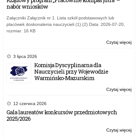
Rządowy program „Pracownie kompas jutra” –
dzi
nabór wniosków
pr
z
Załączniki Załącznik nr 1. Lista szkół podstawowych lub
Ukr
placówek doskonalenia nauczycieli (1) (2) Data: 2026-07-20,
rozmiar: 16 KB
Czytaj więcej
o:
Inf
dla
3 lipca 2026
rod
Komisja Dyscyplinarna dla
dzi
Nauczycieli przy Wojewodzie
pr
Warmińsko-Mazurskim
z
Ukr
Czytaj więcej
o:
Inf
dla
12 czerwca 2026
rod
Gala laureatów konkursów przedmiotowych
dzi
2025/2026
pr
z
Czytaj więcej
o:
Ukr
Inf