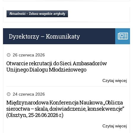
dla
rod
Aktualności – Zobacz wszystkie artykuły
dzi
pr
z
Dyrektorzy – Komunikaty
Ukr
26 czerwca 2026
Otwarcie rekrutacji do Sieci Ambasadorów
Unijnego Dialogu Młodzieżowego
Czytaj więcej
o:
Inf
dla
24 czerwca 2026
rod
Międzynarodowa Konferencja Naukowa „Oblicza
dzi
sieroctwa – skala, doświadczenie, konsekwencje”
pr
(Olsztyn, 25-26.06.2026 r.)
z
Ukr
Czytaj więcej
o:
Inf