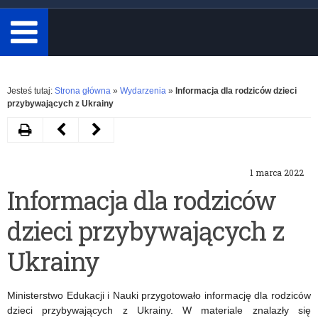
minimum
3
znaki.
Rozwiń
Jesteś tutaj:
Strona główna
»
Wydarzenia
»
Informacja dla rodziców dzieci
przybywających z Ukrainy
Drukuj
Następny
Poprzedni
artykuł
artykuł
1 marca 2022
Spotkanie
Zasady
Informacja dla rodziców
z
przyjmowania
dzieci przybywających z
Dyrektorami
cudzoziemców
Ośrodków
do
Ukrainy
Doskonalenia
polskich
Ministerstwo Edukacji i Nauki przygotowało informację dla rodziców
Nauczycieli
szkół
dzieci przybywających z Ukrainy. W materiale znalazły się