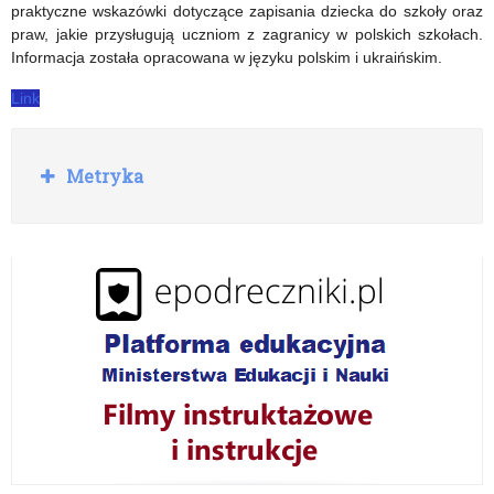
w
praktyczne wskazówki dotyczące zapisania dziecka do szkoły oraz
praw, jakie przysługują uczniom z zagranicy w polskich szkołach.
kontekście
Informacja została opracowana w języku polskim i ukraińskim.
obecnej
Link
sytuacji
na
R
Metryka
o
Ukrainie
z
w
i
ń