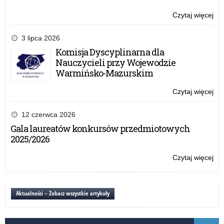
z
jęz
Czytaj więcej
o:
pol
We
17
„A
3 lipca 2026
ma
LI
Komisja Dyscyplinarna dla
20
WE
Nauczycieli przy Wojewodzie
WA
Warmińsko-Mazurskim
Jak
ins
Czytaj więcej
o:
lek
We
z
„A
12 czerwca 2026
jęz
LI
Gala laureatów konkursów przedmiotowych
pol
WE
2025/2026
17
WA
ma
Jak
Czytaj więcej
o:
20
ins
We
lek
„A
z
LI
Aktualności – Zobacz wszystkie artykuły
jęz
WE
pol
WA
17
Jak