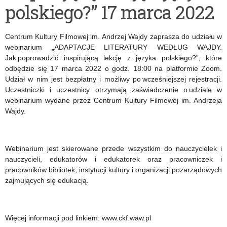
polskiego?” 17 marca 2022
ilustrowane
szkolnej
to,
–
Centrum Kultury Filmowej im. Andrzej Wajdy zaprasza do udziału w
co
perspektywa
webinarium „ADAPTACJE LITERATURY WEDŁUG WAJDY.
Jak poprowadzić inspirującą lekcję z języka polskiego?”, które
w
personalistyczna”
odbędzie się 17 marca 2022 o godz. 18:00 na platformie Zoom.
Udział w nim jest bezpłatny i możliwy po wcześniejszej rejestracji.
wierszach
Uczestniczki i uczestnicy otrzymają zaświadczenie o udziale w
Krzysztofa
webinarium wydane przez Centrum Kultury Filmowej im. Andrzeja
Wajdy.
Kamila
Baczyńskiego
Webinarium jest skierowane przede wszystkim do nauczycielek i
zapisane”.
nauczycieli, edukatorów i edukatorek oraz pracowniczek i
pracowników bibliotek, instytucji kultury i organizacji pozarządowych
zajmujących się edukacją.
Więcej informacji pod linkiem: www.ckf.waw.pl