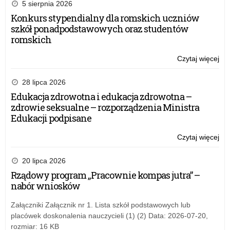
5 sierpnia 2026
Konkurs stypendialny dla romskich uczniów
szkół ponadpodstawowych oraz studentów
romskich
Czytaj więcej
o:
We
„A
28 lipca 2026
LI
Edukacja zdrowotna i edukacja zdrowotna –
WE
zdrowie seksualne – rozporządzenia Ministra
WA
Edukacji podpisane
Jak
ins
Czytaj więcej
o:
lek
We
z
„A
20 lipca 2026
jęz
LI
Rządowy program „Pracownie kompas jutra” –
pol
WE
nabór wniosków
17
WA
ma
Jak
Załączniki Załącznik nr 1. Lista szkół podstawowych lub
20
ins
placówek doskonalenia nauczycieli (1) (2) Data: 2026-07-20,
lek
rozmiar: 16 KB