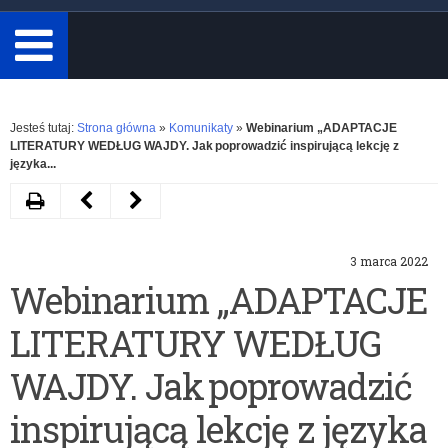
minimum
3
znaki.
Rozwiń
Jesteś tutaj:
Strona główna
»
Komunikaty
»
Webinarium „ADAPTACJE
LITERATURY WEDŁUG WAJDY. Jak poprowadzić inspirującą lekcję z
języka...
Drukuj
Następny
Poprzedni
artykuł
artykuł
3 marca 2022
II
Seminarium
Webinarium „ADAPTACJE
Ogólnopolski
„Wychowanie
LITERATURY WEDŁUG
Konkurs
w
Plastyczny
szkole
WAJDY. Jak poprowadzić
,,Przez
–
inspirującą lekcję z języka
nas
klasie