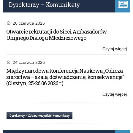
ma
Dyrektorzy – Komunikaty
ins
20
lek
z
jęz
26 czerwca 2026
pol
Otwarcie rekrutacji do Sieci Ambasadorów
17
Unijnego Dialogu Młodzieżowego
ma
20
Czytaj więcej
o:
We
„A
24 czerwca 2026
LI
Międzynarodowa Konferencja Naukowa „Oblicza
WE
sieroctwa – skala, doświadczenie, konsekwencje”
WA
(Olsztyn, 25-26.06.2026 r.)
Jak
ins
Czytaj więcej
o:
lek
We
z
„A
jęz
LI
Dyrektorzy – Zobacz wszystkie komunikaty
pol
WE
17
WA
ma
Jak