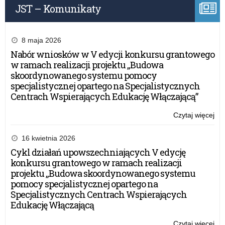
20
JST – Komunikaty
ins
lek
z
jęz
8 maja 2026
pol
Nabór wniosków w V edycji konkursu grantowego
17
w ramach realizacji projektu „Budowa
ma
skoordynowanego systemu pomocy
20
specjalistycznej opartego na Specjalistycznych
Centrach Wspierających Edukację Włączającą”
Czytaj więcej
o:
We
„A
16 kwietnia 2026
LI
Cykl działań upowszechniających V edycję
WE
konkursu grantowego w ramach realizacji
WA
projektu „Budowa skoordynowanego systemu
Jak
pomocy specjalistycznej opartego na
ins
Specjalistycznych Centrach Wspierających
lek
Edukację Włączającą
z
jęz
Czytaj więcej
o: