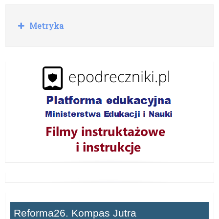
R
Metryka
o
z
w
i
ń
Reforma26. Kompas Jutra