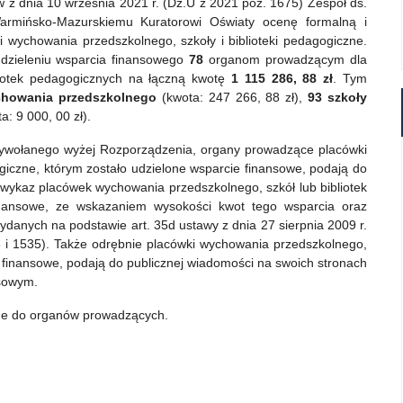
 z dnia 10 września 2021 r. (Dz.U z 2021 poz. 1675) Zespół ds.
rmińsko-Mazurskiemu Kuratorowi Oświaty ocenę formalną i
wychowania przedszkolnego, szkoły i biblioteki pedagogiczne.
udzieleniu wsparcia finansowego
78
organom prowadzącym dla
liotek pedagogicznych na łączną kwotę
1 115 286, 88 zł
. Tym
chowania przedszkolnego
(kwota: 247 266, 88 zł),
93 szkoły
a: 9 000, 00 zł).
rzywołanego wyżej Rozporządzenia, organy prowadzące placówki
giczne, którym zostało udzielone wsparcie finansowe, podają do
 wykaz placówek wychowania przedszkolnego, szkół lub bibliotek
inansowe, ze wskazaniem wysokości kwot tego wsparcia oraz
wydanych na podstawie art. 35d ustawy z dnia 27 sierpnia 2009 r.
36 i 1535). Także odrębnie placówki wychowania przedszkolnego,
ie finansowe, podają do publicznej wiadomości na swoich stronach
nsowym.
ane do organów prowadzących.