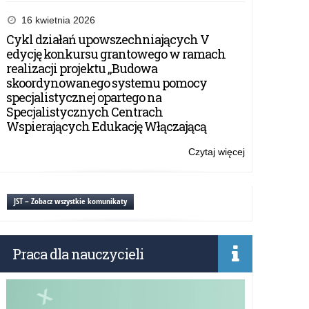
Narodowy
Program
16 kwietnia 2026
Rozwoju
Cykl działań upowszechniających V
Czytelnictwa
edycję konkursu grantowego w ramach
2.0.
realizacji projektu „Budowa
–
skoordynowanego systemu pomocy
organy
specjalistycznej opartego na
prowadzące
Specjalistycznych Centrach
ze
Wspierających Edukację Włączającą
wsparciem
finansowym
Czytaj więcej
o:
w
Narodowy
2022
Program
r.
Rozwoju
JST – Zobacz wszystkie komunikaty
Czytelnictwa
2.0.
–
Praca dla nauczycieli
organy
prowadzące
ze
wsparciem