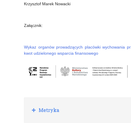
Krzysztof Marek Nowacki
Załącznik:
Wykaz organów prowadzących placówki wychowania prze
kwot udzielonego wsparcia finansowego
R
Metryka
o
z
w
i