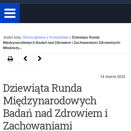
minimum
3
znaki.
Rozwiń
Jesteś tutaj:
Strona główna
»
Komunikaty
»
Dziewiąta Runda
Międzynarodowych Badań nad Zdrowiem i Zachowaniami Zdrowotnymi
Młodzieży...
Drukuj
Następny
Poprzedni
artykuł
artykuł
14 marca 2022
VII
Projekt
Dziewiąta Runda
Ogólnopolski
edukacyjny
Międzynarodowych
Konkurs
„Obywatele
–
Warmii
Badań nad Zdrowiem i
„Akademia
i
Zachowaniami
Wiedzy
Mazur