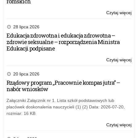
romskich
Czytaj więcej
o:
Dzi
Ru
28 lipca 2026
Mi
Edukacja zdrowotna i edukacja zdrowotna –
Ba
zdrowie seksualne – rozporządzenia Ministra
na
Edukacji podpisane
Zd
i
Czytaj więcej
o:
Za
Dzi
Zd
Ru
20 lipca 2026
Mło
Mi
Rządowy program „Pracownie kompas jutra” –
Szk
Ba
nabór wniosków
na
Zd
Załączniki Załącznik nr 1. Lista szkół podstawowych lub
i
placówek doskonalenia nauczycieli (1) (2) Data: 2026-07-20,
Za
rozmiar: 16 KB
Zd
Mło
Czytaj więcej
o:
Szk
Dzi
Ru