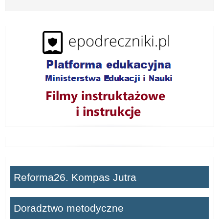
z
w
i
ń
Reforma26. Kompas Jutra
Doradztwo metodyczne