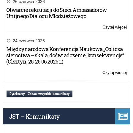
Mło
26 czerwca 2026
Szk
Otwarcie rekrutacji do Sieci Ambasadorów
Unijnego Dialogu Młodzieżowego
Czytaj więcej
o:
Dzi
Ru
24 czerwca 2026
Mi
Międzynarodowa Konferencja Naukowa „Oblicza
Ba
sieroctwa – skala, doświadczenie, konsekwencje”
na
(Olsztyn, 25-26.06.2026 r.)
Zd
i
Czytaj więcej
o:
Za
Dzi
Zd
Ru
Mło
Mi
Dyrektorzy – Zobacz wszystkie komunikaty
Szk
Ba
na
Zd
JST – Komunikaty
i
Za
Zd