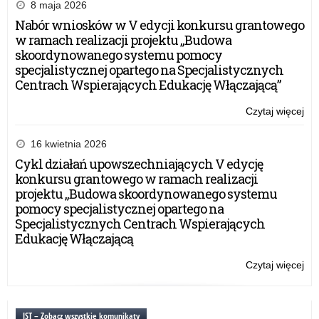
Mło
8 maja 2026
Szk
Nabór wniosków w V edycji konkursu grantowego
w ramach realizacji projektu „Budowa
skoordynowanego systemu pomocy
specjalistycznej opartego na Specjalistycznych
Centrach Wspierających Edukację Włączającą”
Czytaj więcej
o:
Dzi
Ru
16 kwietnia 2026
Mi
Cykl działań upowszechniających V edycję
Ba
konkursu grantowego w ramach realizacji
na
projektu „Budowa skoordynowanego systemu
Zd
pomocy specjalistycznej opartego na
i
Specjalistycznych Centrach Wspierających
Za
Edukację Włączającą
Zd
Mło
Czytaj więcej
o:
Szk
Dzi
Ru
Mi
JST – Zobacz wszystkie komunikaty