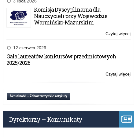
3 lipca 2026
Mi
Komisja Dyscyplinarna dla
Ba
Nauczycieli przy Wojewodzie
na
Warmińsko-Mazurskim
Zd
i
Czytaj więcej
o:
Za
Dzi
Zd
Ru
12 czerwca 2026
Mło
Mi
Gala laureatów konkursów przedmiotowych
Szk
Ba
2025/2026
na
Zd
Czytaj więcej
o:
i
Dzi
Za
Ru
Zd
Mi
Aktualności – Zobacz wszystkie artykuły
Mło
Ba
Szk
na
Zd
Dyrektorzy – Komunikaty
i
Za
Zd