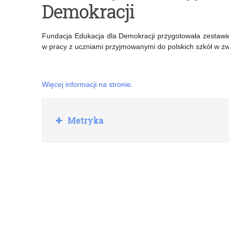
Demokracji
pt.
„Laboratoria
„Dzieci
przyszłości”
Fundacja Edukacja dla Demokracji przygotowała zestawien
w
–
w pracy z uczniami przyjmowanymi do polskich szkół w zw
wirtualnej
ankieta
sieci”
dla
Więcej informacji na stronie
.
i
nauczycieli
„Nastolatki
R
Metryka
o
w
z
w
wirtualnym
i
tunelu”
ń