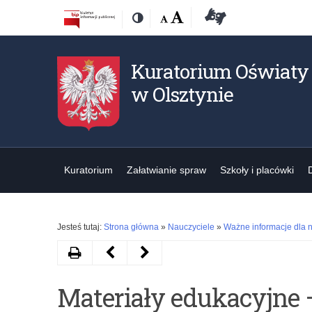
Przejdź
Przejdź
Dostępność
Rozmiar
Domyślna
Wielka
Deklaracja
Kontrast
do
do
czcionki:
dostępności
treśći
nawigacji
Kuratorium Oświaty
w Olsztynie
Kuratorium
Załatwianie spraw
Szkoły i placówki
Jesteś tutaj:
Strona główna
»
Nauczyciele
»
Ważne informacje dla n
Drukuj
Następny
Poprzedni
artykuł
artykuł
Materiały edukacyjne 
Broszura
Program