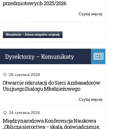
Fundacja
przedmiotowych 2025/2026
Edukacja
dla
Czytaj więcej
o:
Demokracji
Materiały
edukacyjne
–
Aktualności – Zobacz wszystkie artykuły
Fundacja
Edukacja
dla
Dyrektorzy – Komunikaty
Demokracji
26 czerwca 2026
Otwarcie rekrutacji do Sieci Ambasadorów
Unijnego Dialogu Młodzieżowego
Czytaj więcej
o:
Materiały
edukacyjne
24 czerwca 2026
–
Międzynarodowa Konferencja Naukowa
Fundacja
„Oblicza sieroctwa – skala, doświadczenie,