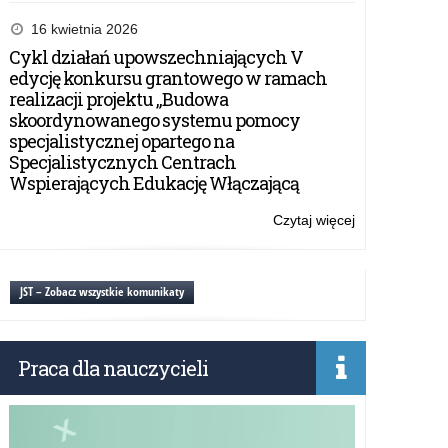
Materiały
edukacyjne
16 kwietnia 2026
–
Cykl działań upowszechniających V
Fundacja
edycję konkursu grantowego w ramach
Edukacja
realizacji projektu „Budowa
dla
skoordynowanego systemu pomocy
Demokracji
specjalistycznej opartego na
Specjalistycznych Centrach
Wspierających Edukację Włączającą
Czytaj więcej
o:
Materiały
edukacyjne
–
JST – Zobacz wszystkie komunikaty
Fundacja
Edukacja
dla
Praca dla nauczycieli
Demokracji