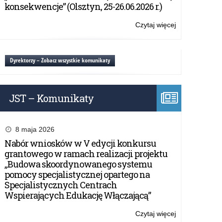
Edukacja
konsekwencje” (Olsztyn, 25-26.06.2026 r.)
dla
Demokracji
Czytaj więcej
o:
Materiały
edukacyjne
–
Dyrektorzy – Zobacz wszystkie komunikaty
Fundacja
Edukacja
dla
JST – Komunikaty
Demokracji
8 maja 2026
Nabór wniosków w V edycji konkursu
grantowego w ramach realizacji projektu
„Budowa skoordynowanego systemu
pomocy specjalistycznej opartego na
Specjalistycznych Centrach
Wspierających Edukację Włączającą”
Czytaj więcej
o: