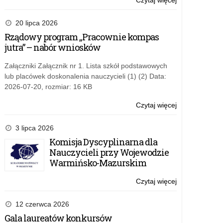
Czytaj więcej
o:
Materiały
edukacyjne
20 lipca 2026
–
Rządowy program „Pracownie kompas
Fundacja
jutra” – nabór wniosków
Edukacja
dla
Załączniki Załącznik nr 1. Lista szkół podstawowych
Demokracji
lub placówek doskonalenia nauczycieli (1) (2) Data:
2026-07-20, rozmiar: 16 KB
Czytaj więcej
o:
Materiały
edukacyjne
3 lipca 2026
–
Komisja Dyscyplinarna dla
Fundacja
Nauczycieli przy Wojewodzie
Edukacja
Warmińsko-Mazurskim
dla
Demokracji
Czytaj więcej
o:
Materiały
edukacyjne
12 czerwca 2026
–
Gala laureatów konkursów