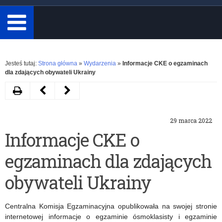
minimum
3
znaki.
Rozwiń
Jesteś tutaj:
Strona główna
»
Wydarzenia
»
Informacje CKE o egzaminach
dla zdających obywateli Ukrainy
Drukuj
Następny
Poprzedni
artykuł
artykuł
29 marca 2022
Nowe
O
Informacje CKE o
wytyczne
plebiscytach
egzaminach dla zdających
zachowania
i
bezpieczeństwa
Powstaniach
obywateli Ukrainy
zdrowotnego
Śląskich
Centralna Komisja Egzaminacyjna opublikowała na swojej stronie
na
internetowej informacje o egzaminie ósmoklasisty i egzaminie