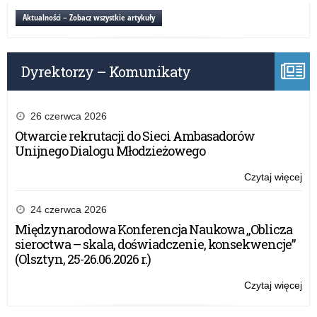
o
Aktualności – Zobacz wszystkie artykuły
eg
dla
zda
Dyrektorzy – Komunikaty
oby
Ukr
26 czerwca 2026
Otwarcie rekrutacji do Sieci Ambasadorów
Unijnego Dialogu Młodzieżowego
Czytaj więcej
o:
Inf
CK
24 czerwca 2026
o
Międzynarodowa Konferencja Naukowa „Oblicza
eg
sieroctwa – skala, doświadczenie, konsekwencje”
dla
(Olsztyn, 25-26.06.2026 r.)
zda
oby
Czytaj więcej
o:
Ukr
Inf
CK