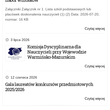
nabór wniosków
dla
zda
Załączniki Załącznik nr 1. Lista szkół podstawowych lub
oby
placówek doskonalenia nauczycieli (1) (2) Data: 2026-07-20,
Ukr
rozmiar: 16 KB
Czytaj więcej
o:
Inf
CK
3 lipca 2026
o
Komisja Dyscyplinarna dla
eg
Nauczycieli przy Wojewodzie
dla
Warmińsko-Mazurskim
zda
oby
Czytaj więcej
o:
Ukr
Inf
CK
12 czerwca 2026
o
Gala laureatów konkursów przedmiotowych
eg
2025/2026
dla
zda
Czytaj więcej
o:
oby
Inf
Ukr
CK