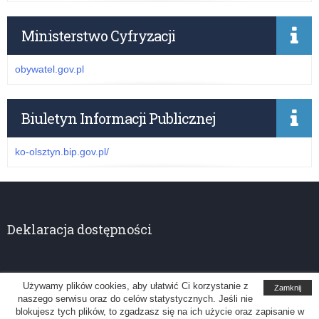
Ministerstwo Cyfryzacji
obywatel.gov.pl
Biuletyn Informacji Publicznej
ko-olsztyn.bip.gov.pl/
Deklaracja dostępności
Używamy plików cookies, aby ułatwić Ci korzystanie z
Zamknij
naszego serwisu oraz do celów statystycznych. Jeśli nie
Kuratorium Oświaty w Olsztynie
blokujesz tych plików, to zgadzasz się na ich użycie oraz zapisanie w