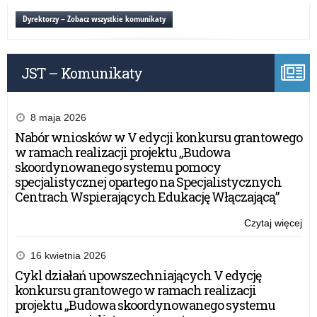
o
Dyrektorzy – Zobacz wszystkie komunikaty
eg
dla
zda
JST – Komunikaty
oby
Ukr
8 maja 2026
Nabór wniosków w V edycji konkursu grantowego
w ramach realizacji projektu „Budowa
skoordynowanego systemu pomocy
specjalistycznej opartego na Specjalistycznych
Centrach Wspierających Edukację Włączającą”
Czytaj więcej
o:
Inf
CK
16 kwietnia 2026
o
Cykl działań upowszechniających V edycję
eg
konkursu grantowego w ramach realizacji
dla
projektu „Budowa skoordynowanego systemu
zda