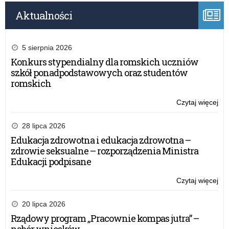
Aktualności
5 sierpnia 2026
Konkurs stypendialny dla romskich uczniów
szkół ponadpodstawowych oraz studentów
romskich
Czytaj więcej
o:
Inf
CK
28 lipca 2026
o
Edukacja zdrowotna i edukacja zdrowotna –
eg
zdrowie seksualne – rozporządzenia Ministra
dla
Edukacji podpisane
zda
oby
Czytaj więcej
o:
Ukr
Inf
CK
20 lipca 2026
o
Rządowy program „Pracownie kompas jutra” –
eg