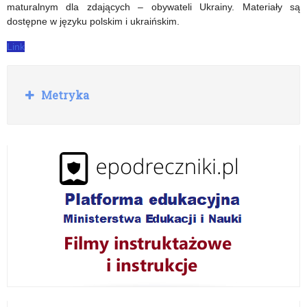
lekcji
maturalnym dla zdających – obywateli Ukrainy. Materiały są
dostępne w języku polskim i ukraińskim.
on-
Link
line
R
Metryka
o
z
w
i
ń