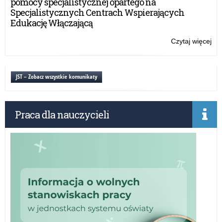
pomocy specjalistycznej opartego na
oby
Specjalistycznych Centrach Wspierających
Ukr
Edukację Włączającą
Czytaj więcej
o:
Inf
CK
o
JST – Zobacz wszystkie komunikaty
eg
dla
zda
Praca dla nauczycieli
oby
Ukr