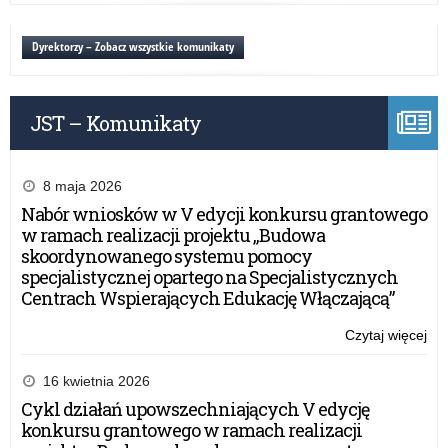
Ko
Gł
Dyrektorzy – Zobacz wszystkie komunikaty
Poli
„B
po
JST – Komunikaty
au
8 maja 2026
Nabór wniosków w V edycji konkursu grantowego
w ramach realizacji projektu „Budowa
skoordynowanego systemu pomocy
specjalistycznej opartego na Specjalistycznych
Centrach Wspierających Edukację Włączającą”
Czytaj więcej
o:
Inf
Ko
16 kwietnia 2026
Gł
Cykl działań upowszechniających V edycję
Poli
konkursu grantowego w ramach realizacji
„B