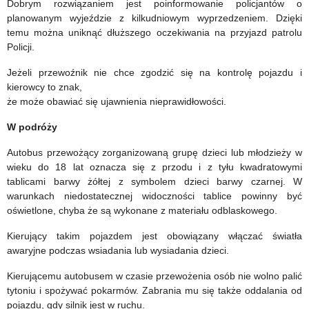
Dobrym rozwiązaniem jest poinformowanie policjantów o
planowanym wyjeździe z kilkudniowym wyprzedzeniem. Dzięki
temu można uniknąć dłuższego oczekiwania na przyjazd patrolu
Policji.
Jeżeli przewoźnik nie chce zgodzić się na kontrolę pojazdu i
kierowcy to znak,
że może obawiać się ujawnienia nieprawidłowości.
W podróży
Autobus przewożący zorganizowaną grupę dzieci lub młodzieży w
wieku do 18 lat oznacza się z przodu i z tyłu kwadratowymi
tablicami barwy żółtej z symbolem dzieci barwy czarnej. W
warunkach niedostatecznej widoczności tablice powinny być
oświetlone, chyba że są wykonane z materiału odblaskowego.
Kierujący takim pojazdem jest obowiązany włączać światła
awaryjne podczas wsiadania lub wysiadania dzieci.
Kierującemu autobusem w czasie przewożenia osób nie wolno palić
tytoniu i spożywać pokarmów. Zabrania mu się także oddalania od
pojazdu, gdy silnik jest w ruchu.