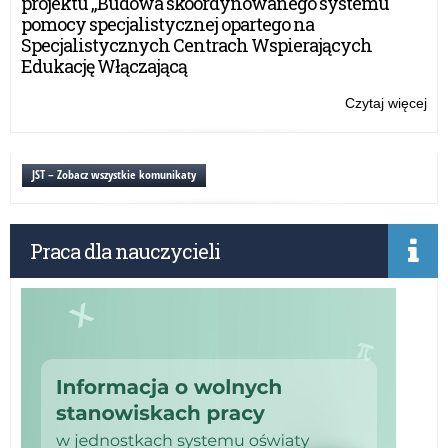
projektu „Budowa skoordynowanego systemu
po
pomocy specjalistycznej opartego na
au
Specjalistycznych Centrach Wspierających
Edukację Włączającą
Czytaj więcej
o:
Inf
Ko
Gł
JST – Zobacz wszystkie komunikaty
Poli
„B
po
Praca dla nauczycieli
au