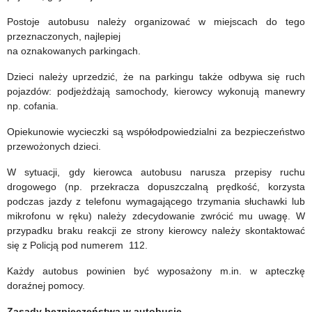
Postoje autobusu należy organizować w miejscach do tego
przeznaczonych, najlepiej
na oznakowanych parkingach.
Dzieci należy uprzedzić, że na parkingu także odbywa się ruch
pojazdów: podjeżdżają samochody, kierowcy wykonują manewry
np. cofania.
Opiekunowie wycieczki są współodpowiedzialni za bezpieczeństwo
przewożonych dzieci.
W sytuacji, gdy kierowca autobusu narusza przepisy ruchu
drogowego (np. przekracza dopuszczalną prędkość, korzysta
podczas jazdy z telefonu wymagającego trzymania słuchawki lub
mikrofonu w ręku) należy zdecydowanie zwrócić mu uwagę. W
przypadku braku reakcji ze strony kierowcy należy skontaktować
się z Policją pod numerem 112.
Każdy autobus powinien być wyposażony m.in. w apteczkę
doraźnej pomocy.
Zasady bezpieczeństwa w autobusie