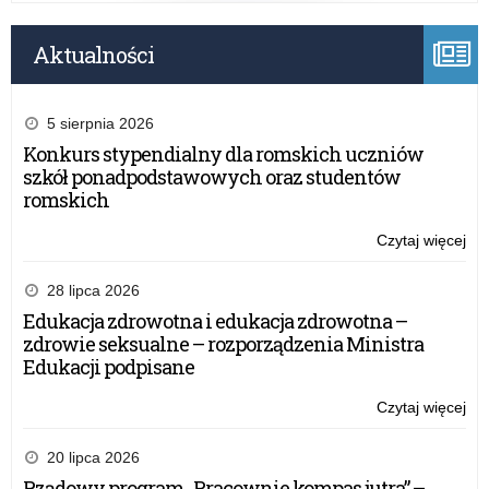
Aktualności
5 sierpnia 2026
Konkurs stypendialny dla romskich uczniów
szkół ponadpodstawowych oraz studentów
romskich
Czytaj więcej
o:
Inf
Ko
28 lipca 2026
Gł
Edukacja zdrowotna i edukacja zdrowotna –
Poli
zdrowie seksualne – rozporządzenia Ministra
„B
Edukacji podpisane
po
au
Czytaj więcej
o:
Inf
Ko
20 lipca 2026
Gł
Rządowy program „Pracownie kompas jutra” –