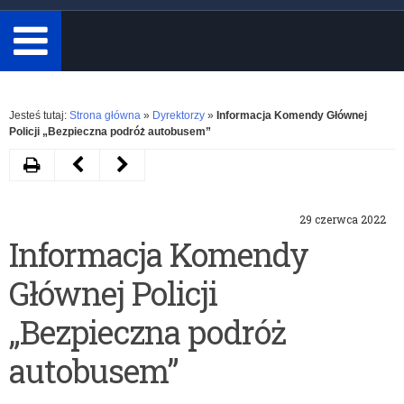
minimum
3
znaki.
Rozwiń
Jesteś tutaj:
Strona główna
»
Dyrektorzy
»
Informacja Komendy Głównej
Policji „Bezpieczna podróż autobusem”
Drukuj
Następny
Poprzedni
artykuł
artykuł
29 czerwca 2022
Wykaz
Bezpieczne
Informacja Komendy
punktów
wakacje
Głównej Policji
kontroli
2022
autobusów
–
„Bezpieczna podróż
–
apel
autobusem”
WAKACJE
Warmińsko-