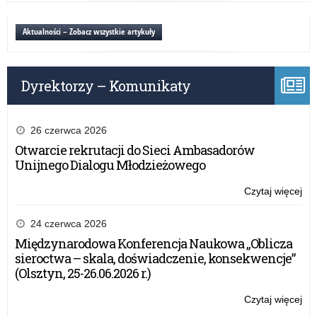
Ko
Gł
Aktualności – Zobacz wszystkie artykuły
Poli
„B
po
Dyrektorzy – Komunikaty
au
26 czerwca 2026
Otwarcie rekrutacji do Sieci Ambasadorów
Unijnego Dialogu Młodzieżowego
Czytaj więcej
o:
Inf
Ko
24 czerwca 2026
Gł
Międzynarodowa Konferencja Naukowa „Oblicza
Poli
sieroctwa – skala, doświadczenie, konsekwencje”
„B
(Olsztyn, 25-26.06.2026 r.)
po
au
Czytaj więcej
o:
Inf