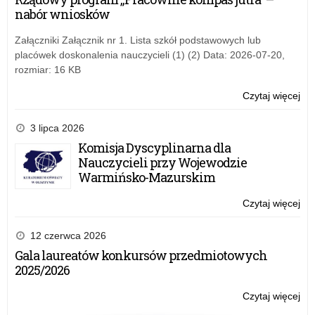
Poli
nabór wniosków
„B
po
Załączniki Załącznik nr 1. Lista szkół podstawowych lub
au
placówek doskonalenia nauczycieli (1) (2) Data: 2026-07-20,
rozmiar: 16 KB
Czytaj więcej
o:
Inf
Ko
3 lipca 2026
Gł
Komisja Dyscyplinarna dla
Poli
Nauczycieli przy Wojewodzie
„B
Warmińsko-Mazurskim
po
au
Czytaj więcej
o:
Inf
Ko
12 czerwca 2026
Gł
Gala laureatów konkursów przedmiotowych
Poli
2025/2026
„B
po
Czytaj więcej
o:
au
Inf