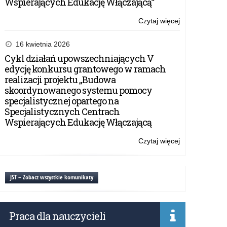
Wspierających Edukację Włączającą”
Czytaj więcej
o:
Załączniki
do
16 kwietnia 2026
umowy
Cykl działań upowszechniających V
w
edycję konkursu grantowego w ramach
ramach
realizacji projektu „Budowa
Rządowego
skoordynowanego systemu pomocy
programu
specjalistycznej opartego na
„Aktywna
Specjalistycznych Centrach
tablica”
Wspierających Edukację Włączającą
–
2022
Czytaj więcej
o:
r.
Załączniki
do
umowy
JST – Zobacz wszystkie komunikaty
w
ramach
Rządowego
Praca dla nauczycieli
programu
„Aktywna