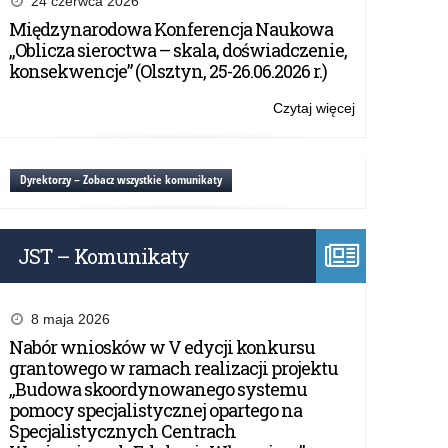
24 czerwca 2026
umowy
Międzynarodowa Konferencja Naukowa
w
„Oblicza sieroctwa – skala, doświadczenie,
ramach
konsekwencje” (Olsztyn, 25-26.06.2026 r.)
Rządowego
programu
Czytaj więcej
o:
„Aktywna
Załączniki
tablica”
do
–
umowy
Dyrektorzy – Zobacz wszystkie komunikaty
2022
w
r.
ramach
Rządowego
JST – Komunikaty
programu
„Aktywna
tablica”
–
8 maja 2026
2022
Nabór wniosków w V edycji konkursu
r.
grantowego w ramach realizacji projektu
„Budowa skoordynowanego systemu
pomocy specjalistycznej opartego na
Specjalistycznych Centrach