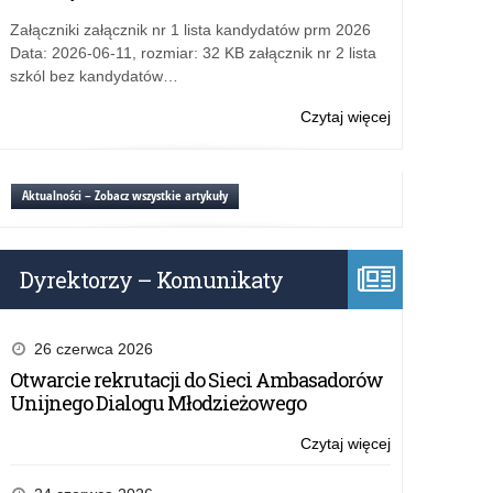
ramach
r.
Rządowego
Załączniki załącznik nr 1 lista kandydatów prm 2026
programu
Data: 2026-06-11, rozmiar: 32 KB załącznik nr 2 lista
„Aktywna
szkól bez kandydatów…
tablica”
–
Czytaj więcej
o:
2022
Załączniki
r.
do
umowy
Aktualności – Zobacz wszystkie artykuły
w
ramach
Rządowego
Dyrektorzy – Komunikaty
programu
„Aktywna
tablica”
–
26 czerwca 2026
2022
Otwarcie rekrutacji do Sieci Ambasadorów
r.
Unijnego Dialogu Młodzieżowego
Czytaj więcej
o:
Załączniki
do