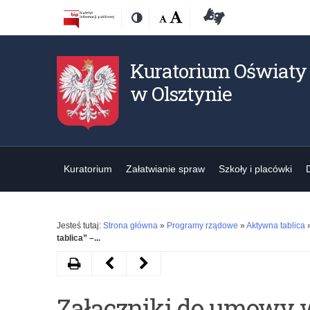
Przejdź
Przejdź
Dostępność
Rozmiar
Domyślna
Wielka
Deklaracja
Kontrast
do
do
czcionki:
dostępności
treśći
nawigacji
Kuratorium Oświaty
w Olsztynie
Kuratorium
Załatwianie spraw
Szkoły i placówki
Jesteś tutaj:
Strona główna
»
Programy rządowe
»
Aktywna tablica
tablica” –...
Drukuj
Następny
Poprzedni
artykuł
artykuł
Załączniki do umowy