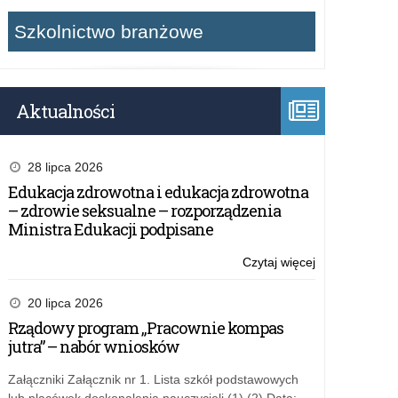
Szkolnictwo branżowe
Aktualności
28 lipca 2026
Edukacja zdrowotna i edukacja zdrowotna
– zdrowie seksualne – rozporządzenia
Ministra Edukacji podpisane
Czytaj więcej
o:
Załączniki
do
20 lipca 2026
umowy
Rządowy program „Pracownie kompas
w
jutra” – nabór wniosków
ramach
Rządowego
Załączniki Załącznik nr 1. Lista szkół podstawowych
programu