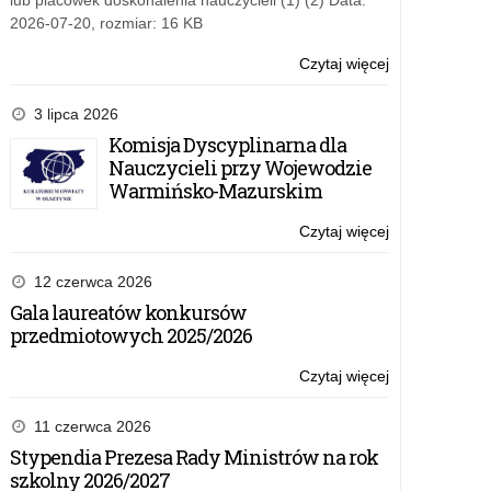
lub placówek doskonalenia nauczycieli (1) (2) Data:
„Aktywna
2026-07-20, rozmiar: 16 KB
tablica”
–
Czytaj więcej
o:
2022
Załączniki
r.
do
3 lipca 2026
umowy
Komisja Dyscyplinarna dla
w
Nauczycieli przy Wojewodzie
ramach
Warmińsko-Mazurskim
Rządowego
programu
Czytaj więcej
o:
„Aktywna
Załączniki
tablica”
do
12 czerwca 2026
–
umowy
Gala laureatów konkursów
2022
w
przedmiotowych 2025/2026
r.
ramach
Rządowego
Czytaj więcej
o:
programu
Załączniki
„Aktywna
do
11 czerwca 2026
tablica”
umowy
Stypendia Prezesa Rady Ministrów na rok
–
w
szkolny 2026/2027
2022