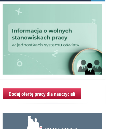
tablica”
–
2022
r.
Dodaj ofertę pracy dla nauczycieli