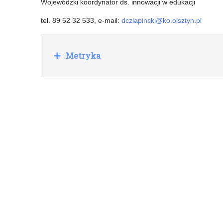
Wojewódzki koordynator ds. innowacji w edukacji
konkursowych
tel. 89 52 32 533, e-mail:
dczlapinski@ko.olsztyn.pl
R
Metryka
o
z
w
i
ń