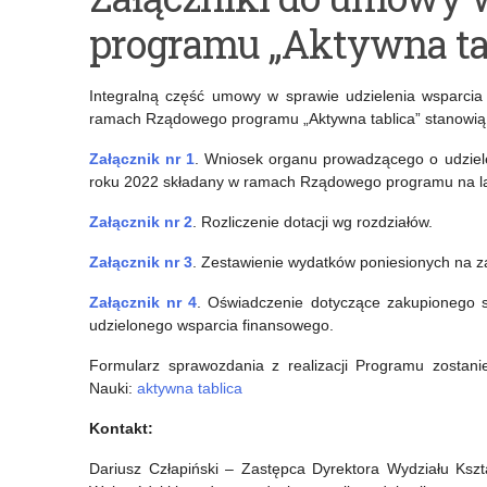
„Rower
Pedagog
programu „Aktywna tabl
przyszłości”
specjalny
–
–
Integralną część umowy w sprawie udzielenia wsparcia 
konkurs
odpowiedzi
ramach Rządowego programu „Aktywna tablica” stanowią 
plastyczny
na
Załącznik nr 1
. Wniosek organu prowadzącego o udzie
roku 2022 składany w ramach Rządowego programu na la
dla
najczęściej
uczniów
zadawane
Załącznik nr 2
. Rozliczenie dotacji wg rozdziałów.
klas
pytania
Załącznik nr 3
. Zestawienie wydatków poniesionych na z
II-
Załącznik nr 4
. Oświadczenie dotyczące zakupionego s
udzielonego wsparcia finansowego.
VI.
Formularz sprawozdania z realizacji Programu zostanie
Przedłużenie
Nauki:
aktywna tablica
terminu
Kontakt:
zgłoszeń
Dariusz Człapiński – Zastępca Dyrektora Wydziału Kszt
prac