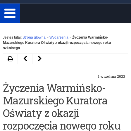
minimum
3
znaki.
Rozwiń
Jesteś tutaj:
Strona główna
»
Wydarzenia
»
Życzenia Warmińsko-
Mazurskiego Kuratora Oświaty z okazji rozpoczęcia nowego roku
szkolnego
Drukuj
Następny
Poprzedni
artykuł
artykuł
1 września 2022
List
Bezpieczny
Życzenia Warmińsko-
Ministra
powrót
Mazurskiego Kuratora
Edukacji
do
i
szkoły
Oświaty z okazji
Nauki
rozpoczęcia nowego roku
–