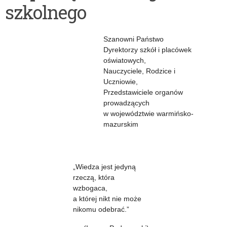
szkolnego
rozpoczęcie
roku
Szanowni Państwo
szkolnego
Dyrektorzy szkół i placówek
oświatowych,
2022/2023
Nauczyciele, Rodzice i
Uczniowie,
Przedstawiciele organów
prowadzących
w województwie warmińsko-
mazurskim
„Wiedza jest jedyną
rzeczą, która
wzbogaca,
a której nikt nie może
nikomu odebrać.”