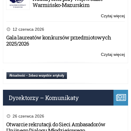
Oś
Warmińsko-Mazurskim
z
oka
Czytaj więcej
o:
roz
Ży
no
Wa
12 czerwca 2026
rok
Ma
Gala laureatów konkursów przedmiotowych
sz
Kur
2025/2026
Oś
z
Czytaj więcej
o:
oka
Ży
roz
Wa
no
Ma
Aktualności – Zobacz wszystkie artykuły
rok
Kur
sz
Oś
z
Dyrektorzy – Komunikaty
oka
roz
no
rok
26 czerwca 2026
sz
Otwarcie rekrutacji do Sieci Ambasadorów
Unijnego Dialogu Młodzieżowego