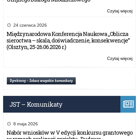
Czytaj więcej
o:
Ży
Wa
24 czerwca 2026
Ma
Międzynarodowa Konferencja Naukowa „Oblicza
Kur
sieroctwa – skala, doświadczenie, konsekwencje”
Oś
(Olsztyn, 25-26.06.2026 r.)
z
oka
Czytaj więcej
o:
roz
Ży
no
Wa
rok
Ma
Dyrektorzy – Zobacz wszystkie komunikaty
sz
Kur
Oś
z
JST – Komunikaty
oka
roz
no
rok
8 maja 2026
sz
Nabór wniosków w V edycji konkursu grantowego