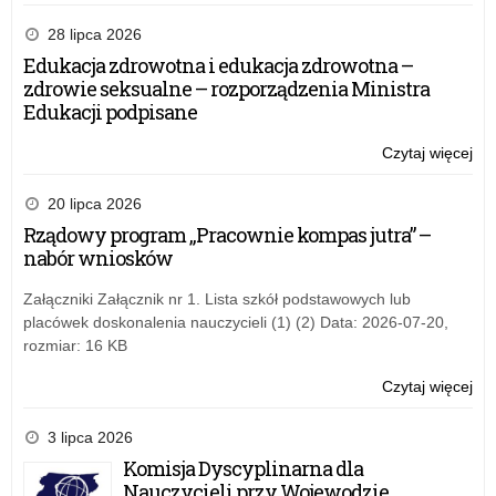
Ży
Wa
28 lipca 2026
Ma
Edukacja zdrowotna i edukacja zdrowotna –
Kur
zdrowie seksualne – rozporządzenia Ministra
Oś
Edukacji podpisane
z
oka
Czytaj więcej
o:
roz
Ży
no
Wa
20 lipca 2026
rok
Ma
Rządowy program „Pracownie kompas jutra” –
sz
Kur
nabór wniosków
Oś
z
Załączniki Załącznik nr 1. Lista szkół podstawowych lub
oka
placówek doskonalenia nauczycieli (1) (2) Data: 2026-07-20,
roz
rozmiar: 16 KB
no
rok
Czytaj więcej
o:
sz
Ży
Wa
3 lipca 2026
Ma
Komisja Dyscyplinarna dla
Kur
Nauczycieli przy Wojewodzie