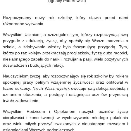
(Ignacy Paderewski)
Rozpoczynamy nowy rok szkolny, który stawia przed nami
różnorodne wyzwania.
Wszystkim Uczniom, a szczególnie tym, którzy rozpoczynają swą
przygodę z edukacją, życzę, aby spełniły się Wasze marzenia o
szkole, a zdobywanie wiedzy było fascynującą przygodą. Tym,
którzy po raz kolejny przekraczają progi szkoły, życzę dużo radości,
niesłabnącego zapału do nauki i rozwijania pasji, wielu pozytywnych
doświadczeń i budujących relacji.
Nauczycielom życzę, aby rozpoczynający się rok szkolny był rokiem
spokojnej pracy pełnym wzajemnej życzliwości oraz obfitował w
liczne sukcesy. Niech Wasz wysiłek owocuje satysfakcją osobistą i
uznaniem otoczenia, a postępy i osiągnięcia uczniów przynoszą
trwałe zadowolenie.
Wszystkim Rodzicom i Opiekunom naszych uczniów życzę
cierpliwości i konsekwencji w wychowywaniu młodego pokolenia
oraz wielu miłych przeżyć związanych z nieustannym rozwojem i
osiągnięciami Waszych podopiecznych.