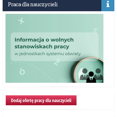
Praca dla nauczycieli
oka
roz
no
rok
sz
Dodaj ofertę pracy dla nauczycieli