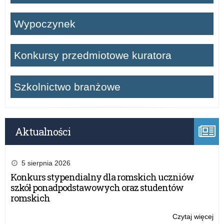
Wypoczynek
Konkursy przedmiotowe kuratora
Szkolnictwo branżowe
Aktualności
5 sierpnia 2026
Konkurs stypendialny dla romskich uczniów
szkół ponadpodstawowych oraz studentów
romskich
Czytaj więcej
o: