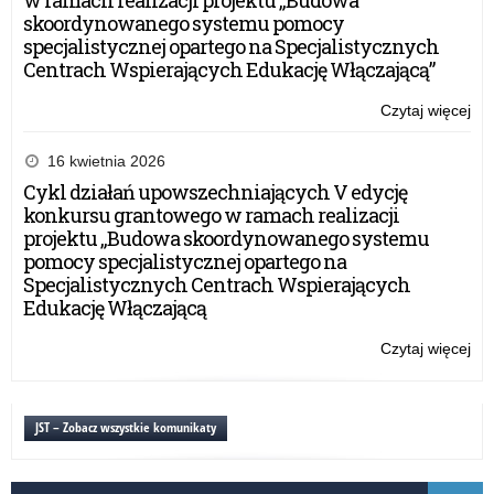
w ramach realizacji projektu „Budowa
skoordynowanego systemu pomocy
specjalistycznej opartego na Specjalistycznych
Centrach Wspierających Edukację Włączającą”
Czytaj więcej
o:
Ży
Wa
16 kwietnia 2026
Ma
Cykl działań upowszechniających V edycję
Kur
konkursu grantowego w ramach realizacji
Oś
projektu „Budowa skoordynowanego systemu
z
pomocy specjalistycznej opartego na
oka
Specjalistycznych Centrach Wspierających
roz
Edukację Włączającą
no
rok
Czytaj więcej
o:
sz
Ży
Wa
Ma
JST – Zobacz wszystkie komunikaty
Kur
Oś
z