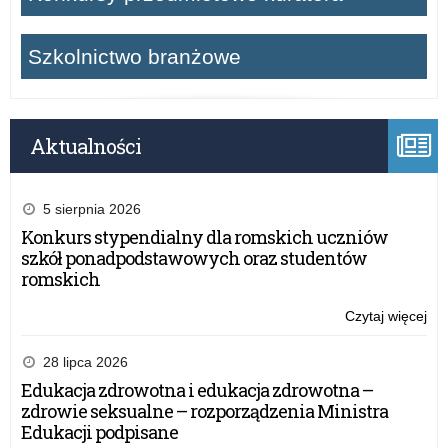
Szkolnictwo branżowe
Aktualności
5 sierpnia 2026
Konkurs stypendialny dla romskich uczniów
szkół ponadpodstawowych oraz studentów
romskich
Czytaj więcej
o:
Zaj
ed
28 lipca 2026
i
Edukacja zdrowotna i edukacja zdrowotna –
ko
zdrowie seksualne – rozporządzenia Ministra
pla
Edukacji podpisane
OC