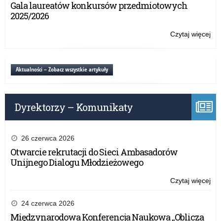
i
Gala laureatów konkursów przedmiotowych
ko
2025/2026
pla
OC
Czytaj więcej
o:
Zaj
ed
i
Aktualności – Zobacz wszystkie artykuły
ko
pla
OC
Dyrektorzy – Komunikaty
26 czerwca 2026
Otwarcie rekrutacji do Sieci Ambasadorów
Unijnego Dialogu Młodzieżowego
Czytaj więcej
o:
Zaj
ed
24 czerwca 2026
i
Międzynarodowa Konferencja Naukowa „Oblicza