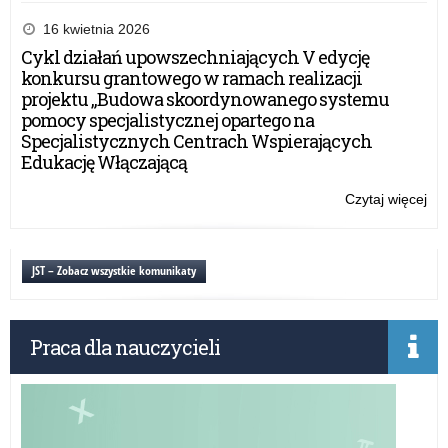
Zaj
ed
16 kwietnia 2026
i
Cykl działań upowszechniających V edycję
ko
konkursu grantowego w ramach realizacji
pla
projektu „Budowa skoordynowanego systemu
OC
pomocy specjalistycznej opartego na
Specjalistycznych Centrach Wspierających
Edukację Włączającą
Czytaj więcej
o:
Zaj
ed
i
JST – Zobacz wszystkie komunikaty
ko
pla
OC
Praca dla nauczycieli