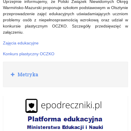
Uprzejmie informujemy, że Polski Związek Niewidomych Okręg
Warmińsko-Mazurski proponuje szkołom podstawowym w Olsztynie
przeprowadzenie zajęć edukacyjnych uświadamiających uczniom
problemy osób z niepełnosprawnością wzrokową oraz udział w
konkursie plastycznym OCZKO. Szczegóły przedsięwzięć w
załączeniu.
Zajęcia edukacyjne
Konkurs plastyczny OCZKO
R
Metryka
o
z
w
i
ń