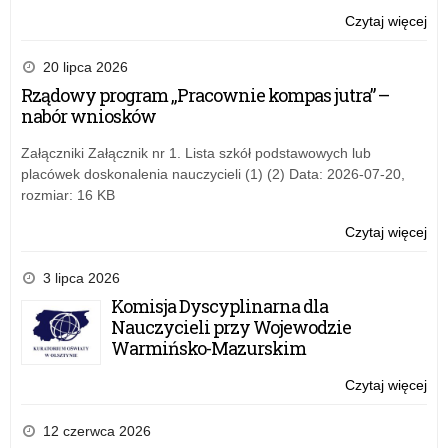
Czytaj więcej
o:
Zaj
ed
20 lipca 2026
i
Rządowy program „Pracownie kompas jutra” –
ko
nabór wniosków
pla
OC
Załączniki Załącznik nr 1. Lista szkół podstawowych lub
placówek doskonalenia nauczycieli (1) (2) Data: 2026-07-20,
rozmiar: 16 KB
Czytaj więcej
o:
Zaj
ed
3 lipca 2026
i
Komisja Dyscyplinarna dla
ko
Nauczycieli przy Wojewodzie
pla
Warmińsko-Mazurskim
OC
Czytaj więcej
o:
Zaj
ed
12 czerwca 2026