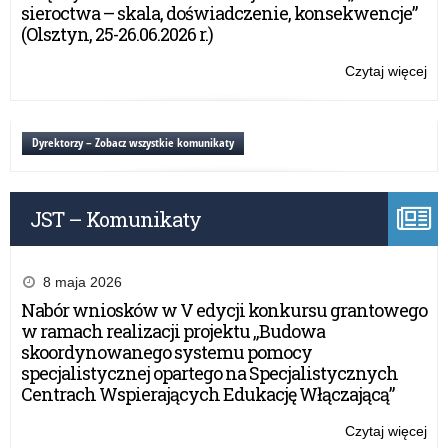
ko
sieroctwa – skala, doświadczenie, konsekwencje”
pla
(Olsztyn, 25-26.06.2026 r.)
OC
Czytaj więcej
o:
Zaj
ed
i
Dyrektorzy – Zobacz wszystkie komunikaty
ko
pla
OC
JST – Komunikaty
8 maja 2026
Nabór wniosków w V edycji konkursu grantowego
w ramach realizacji projektu „Budowa
skoordynowanego systemu pomocy
specjalistycznej opartego na Specjalistycznych
Centrach Wspierających Edukację Włączającą”
Czytaj więcej
o: