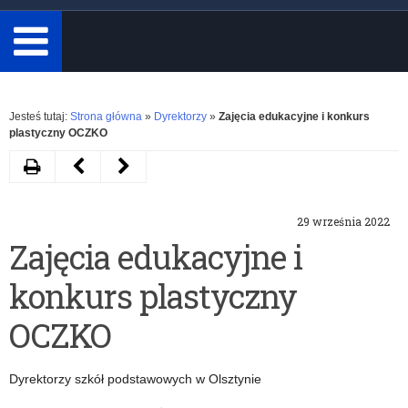
minimum
3
znaki.
Rozwiń
Jesteś tutaj:
Strona główna
»
Dyrektorzy
»
Zajęcia edukacyjne i konkurs
plastyczny OCZKO
Drukuj
Następny
Poprzedni
artykuł
artykuł
29 września 2022
Dzień
Konkurs
Zajęcia edukacyjne i
otwarty
”Mistrzowie
konkurs plastyczny
„Przywitaj
Wolontariatu”.
się
OCZKO
z
Dyrektorzy szkół podstawowych w Olsztynie
robotem”