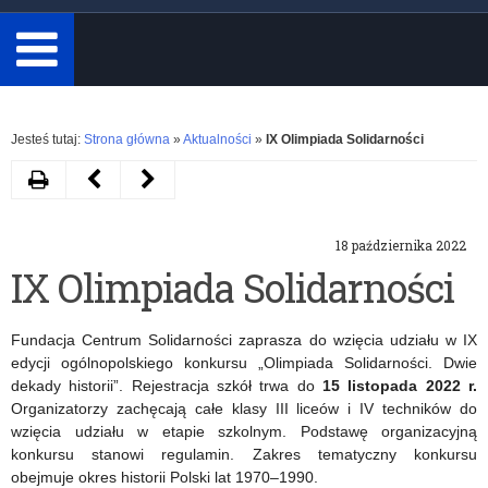
minimum
3
znaki.
Rozwiń
Jesteś tutaj:
Strona główna
»
Aktualności
»
IX Olimpiada Solidarności
Drukuj
Następny
Poprzedni
artykuł
artykuł
18 października 2022
Lista
„Sprint
IX Olimpiada Solidarności
szkół/placówek
papieski”
–
–
Fundacja Centrum Solidarności zaprasza do wzięcia udziału w IX
Certyfikat
quiz
edycji ogólnopolskiego konkursu „Olimpiada Solidarności. Dwie
dekady historii”. Rejestracja szkół trwa do
15 listopada 2022 r.
„Szkoła
z
Organizatorzy zachęcają całe klasy III liceów i IV techników do
wzięcia udziału w etapie szkolnym. Podstawę organizacyjną
Wierna
wiedzy
konkursu stanowi regulamin. Zakres tematyczny konkursu
Dziedzictwu”
o
obejmuje okres historii Polski lat 1970–1990.