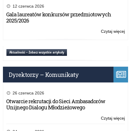
Ol
12 czerwca 2026
Sol
Gala laureatów konkursów przedmiotowych
2025/2026
Czytaj więcej
o:
IX
Ol
Sol
Aktualności – Zobacz wszystkie artykuły
Dyrektorzy – Komunikaty
26 czerwca 2026
Otwarcie rekrutacji do Sieci Ambasadorów
Unijnego Dialogu Młodzieżowego
Czytaj więcej
o:
IX
Ol