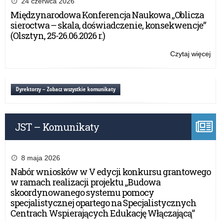
24 czerwca 2026
Sol
Międzynarodowa Konferencja Naukowa „Oblicza
sieroctwa – skala, doświadczenie, konsekwencje”
(Olsztyn, 25-26.06.2026 r.)
Czytaj więcej
o:
IX
Ol
Sol
Dyrektorzy – Zobacz wszystkie komunikaty
JST – Komunikaty
8 maja 2026
Nabór wniosków w V edycji konkursu grantowego
w ramach realizacji projektu „Budowa
skoordynowanego systemu pomocy
specjalistycznej opartego na Specjalistycznych
Centrach Wspierających Edukację Włączającą”