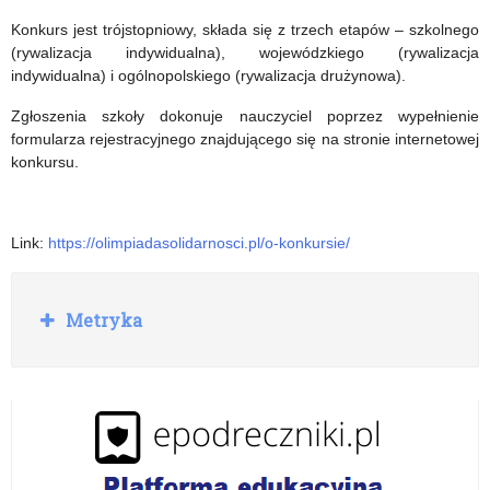
na
życiu
Konkurs jest trójstopniowy, składa się z trzech etapów – szkolnego
(rywalizacja indywidualna), wojewódzkiego (rywalizacja
lata
św.
indywidualna) i ogólnopolskiego (rywalizacja drużynowa).
szkolne
Jana
Zgłoszenia szkoły dokonuje nauczyciel poprzez wypełnienie
2022/2023
Pawła
formularza rejestracyjnego znajdującego się na stronie internetowej
konkursu.
–
II
2024/2025
Link:
https://olimpiadasolidarnosci.pl/o-konkursie/
R
Metryka
o
z
w
i
ń