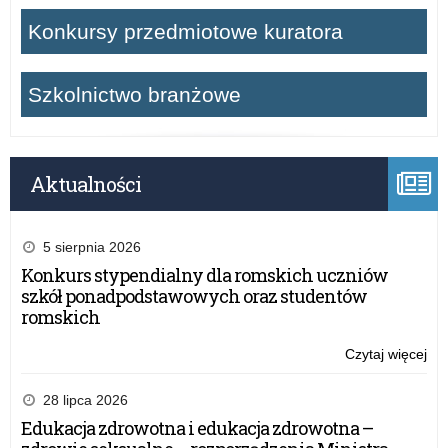
Konkursy przedmiotowe kuratora
Szkolnictwo branżowe
Aktualności
5 sierpnia 2026
Konkurs stypendialny dla romskich uczniów
szkół ponadpodstawowych oraz studentów
romskich
Czytaj więcej
o:
IX
Ol
28 lipca 2026
Sol
Edukacja zdrowotna i edukacja zdrowotna –