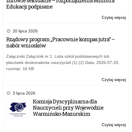
zdrowie seksualne – rozporządzenia Ministra
Edukacji podpisane
Czytaj więcej
o:
IX
Ol
20 lipca 2026
Sol
Rządowy program „Pracownie kompas jutra” –
nabór wniosków
Załączniki Załącznik nr 1. Lista szkół podstawowych lub
placówek doskonalenia nauczycieli (1) (2) Data: 2026-07-20,
rozmiar: 16 KB
Czytaj więcej
o:
IX
Ol
3 lipca 2026
Sol
Komisja Dyscyplinarna dla
Nauczycieli przy Wojewodzie
Warmińsko-Mazurskim
Czytaj więcej
o:
IX