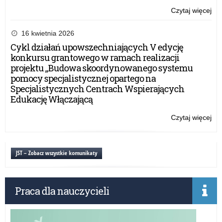
Czytaj więcej
o:
IX
Ol
16 kwietnia 2026
Sol
Cykl działań upowszechniających V edycję
konkursu grantowego w ramach realizacji
projektu „Budowa skoordynowanego systemu
pomocy specjalistycznej opartego na
Specjalistycznych Centrach Wspierających
Edukację Włączającą
Czytaj więcej
o:
IX
Ol
Sol
JST – Zobacz wszystkie komunikaty
Praca dla nauczycieli